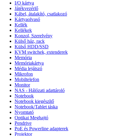
I/O kártya
Játékvezérlő
Kábel, átalakító, csatlakozó
Kártyaolvasó
Kellék
Kellékek
Konzol, Szerelvény
Külső ház, rack
Külső HDD/SSD
KVM switchek, extenderek
Memória
Memóriakártya
Média lejátszó
Mikrofon
Mobiltelefon
Monitor
NAS - Hálózati adattároló
Notebook
Notebook kiegészítő
Notebook/Tablet táska
Nyomtató
Optikai Meghajtó
Pendrive
PoE és Powerline adapterek
Projektor