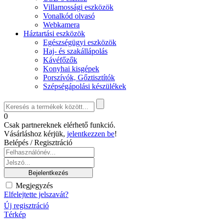
Villamossági eszközök
Vonalkód olvasó
Webkamera
Háztartási eszközök
Egészségügyi eszközök
Haj- és szakállápolás
Kávéfőzők
Konyhai kisgépek
Porszívók, Gőztisztítók
Szépségápolási készülékek
0
Csak partnereknek elérhető funkció.
Vásárláshoz kérjük,
jelentkezzen be
!
Belépés / Regisztráció
Megjegyzés
Elfelejtette jelszavát?
Új regisztráció
Térkép