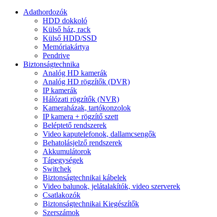
Adathordozók
HDD dokkoló
Külső ház, rack
Külső HDD/SSD
Memóriakártya
Pendrive
Biztonságtechnika
Analóg HD kamerák
Analóg HD rögzítők (DVR)
IP kamerák
Hálózati rögzítők (NVR)
Kameraházak, tartókonzolok
IP kamera + rögzítő szett
Beléptető rendszerek
Video kaputelefonok, dallamcsengők
Behatolásjelző rendszerek
Akkumulátorok
Tápegységek
Switchek
Biztonságtechnikai kábelek
Video balunok, jelátalakítók, video szerverek
Csatlakozók
Biztonságtechnikai Kiegészítők
Szerszámok