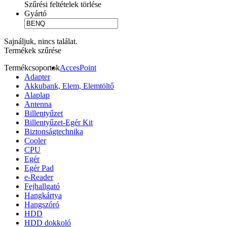
Szűrési feltételek törlése
Gyártó
Sajnáljuk, nincs találat.
Termékek szűrése
Termékcsoportok
AccesPoint
Adapter
Akkubank, Elem, Elemtöltő
Alaplap
Antenna
Billentyűzet
Billentyűzet-Egér Kit
Biztonságtechnika
Cooler
CPU
Egér
Egér Pad
e-Reader
Fejhallgató
Hangkártya
Hangszóró
HDD
HDD dokkoló