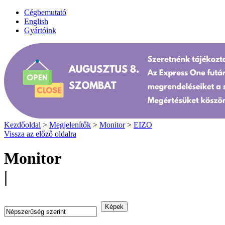
Cégbemutató
English
Gyártóink
Kezdőoldal
>
Megjelenítők
>
Monitor
>
EIZO
Vissza az előző oldalra
Monitor
|
Rendezés: