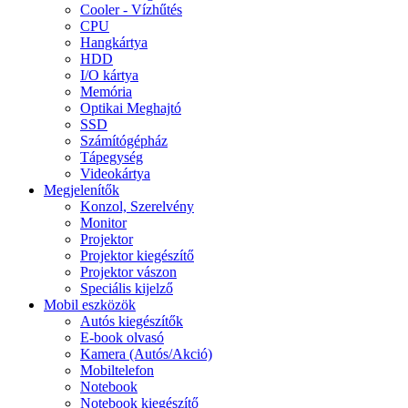
Cooler - Vízhűtés
CPU
Hangkártya
HDD
I/O kártya
Memória
Optikai Meghajtó
SSD
Számítógépház
Tápegység
Videokártya
Megjelenítők
Konzol, Szerelvény
Monitor
Projektor
Projektor kiegészítő
Projektor vászon
Speciális kijelző
Mobil eszközök
Autós kiegészítők
E-book olvasó
Kamera (Autós/Akció)
Mobiltelefon
Notebook
Notebook kiegészítő