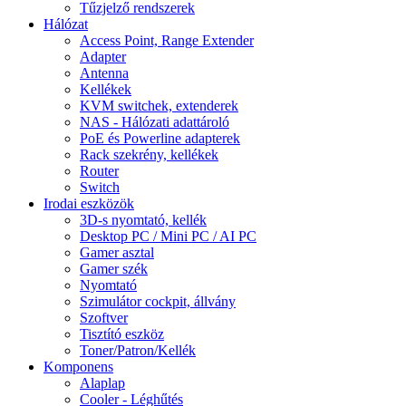
Tűzjelző rendszerek
Hálózat
Access Point, Range Extender
Adapter
Antenna
Kellékek
KVM switchek, extenderek
NAS - Hálózati adattároló
PoE és Powerline adapterek
Rack szekrény, kellékek
Router
Switch
Irodai eszközök
3D-s nyomtató, kellék
Desktop PC / Mini PC / AI PC
Gamer asztal
Gamer szék
Nyomtató
Szimulátor cockpit, állvány
Szoftver
Tisztító eszköz
Toner/Patron/Kellék
Komponens
Alaplap
Cooler - Léghűtés