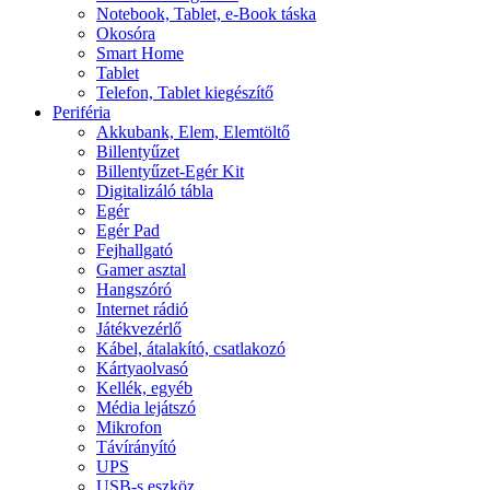
Notebook, Tablet, e-Book táska
Okosóra
Smart Home
Tablet
Telefon, Tablet kiegészítő
Periféria
Akkubank, Elem, Elemtöltő
Billentyűzet
Billentyűzet-Egér Kit
Digitalizáló tábla
Egér
Egér Pad
Fejhallgató
Gamer asztal
Hangszóró
Internet rádió
Játékvezérlő
Kábel, átalakító, csatlakozó
Kártyaolvasó
Kellék, egyéb
Média lejátszó
Mikrofon
Távírányító
UPS
USB-s eszköz