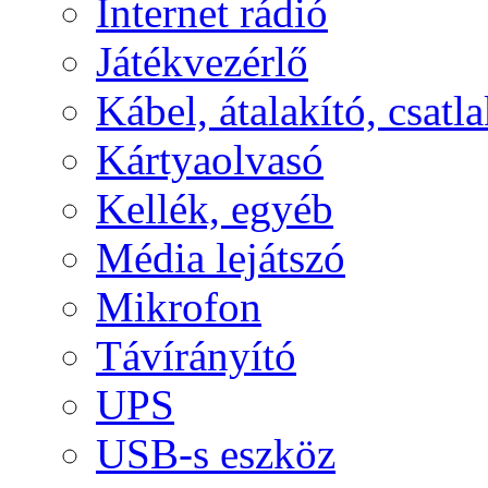
Internet rádió
Játékvezérlő
Kábel, átalakító, csatl
Kártyaolvasó
Kellék, egyéb
Média lejátszó
Mikrofon
Távírányító
UPS
USB-s eszköz