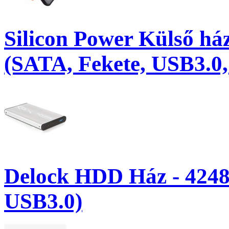
Silicon Power Külső h
(SATA, Fekete, USB3.0,
Delock HDD Ház - 424
USB3.0)