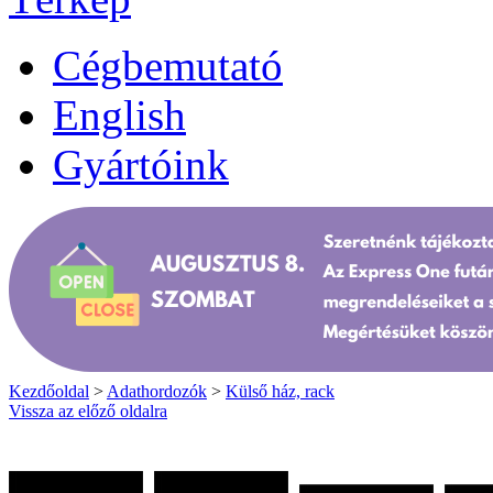
Cégbemutató
English
Gyártóink
Kezdőoldal
>
Adathordozók
>
Külső ház, rack
Vissza az előző oldalra