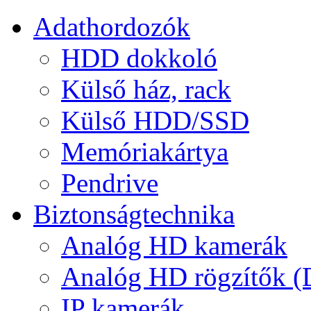
Adathordozók
HDD dokkoló
Külső ház, rack
Külső HDD/SSD
Memóriakártya
Pendrive
Biztonságtechnika
Analóg HD kamerák
Analóg HD rögzítők 
IP kamerák