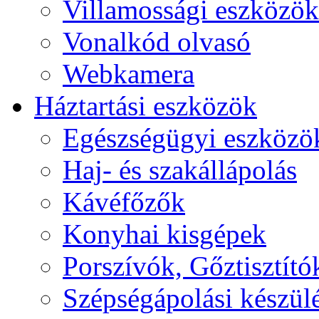
Villamossági eszközök
Vonalkód olvasó
Webkamera
Háztartási eszközök
Egészségügyi eszközö
Haj- és szakállápolás
Kávéfőzők
Konyhai kisgépek
Porszívók, Gőztisztító
Szépségápolási készül