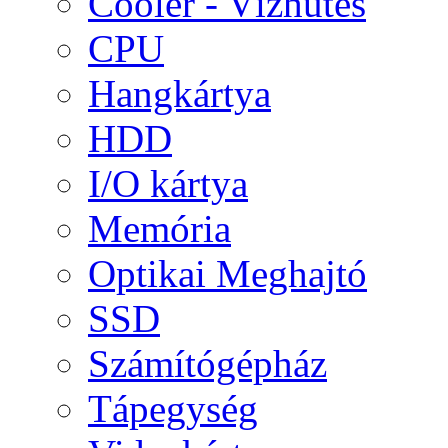
Cooler - Vízhűtés
CPU
Hangkártya
HDD
I/O kártya
Memória
Optikai Meghajtó
SSD
Számítógépház
Tápegység