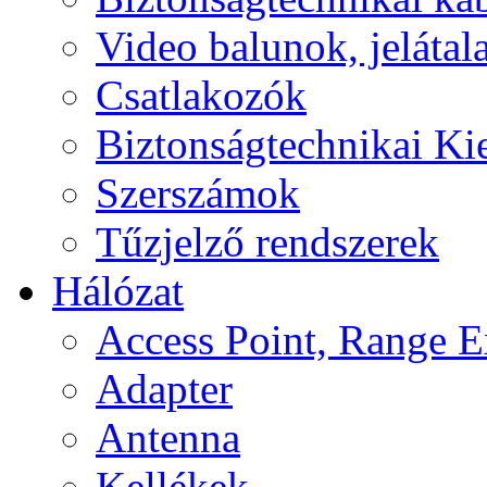
Video balunok, jelátal
Csatlakozók
Biztonságtechnikai Ki
Szerszámok
Tűzjelző rendszerek
Hálózat
Access Point, Range E
Adapter
Antenna
Kellékek