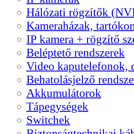
Hálózati rögzítők (NV
Kameraházak, tartóko
IP kamera + rögzítő sz
Beléptető rendszerek
Video kaputelefonok,
Behatolásjelző rendsze
Akkumulátorok
Tápegységek
Switchek
Biztonságtechnikai ká