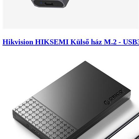
Hikvision HIKSEMI Külső ház M.2 - USB3