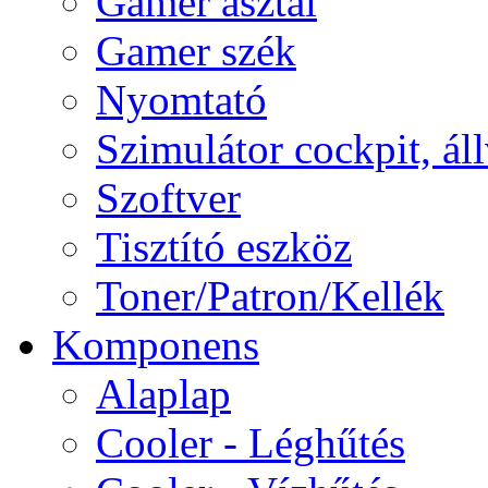
Gamer asztal
Gamer szék
Nyomtató
Szimulátor cockpit, ál
Szoftver
Tisztító eszköz
Toner/Patron/Kellék
Komponens
Alaplap
Cooler - Léghűtés