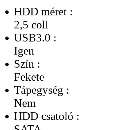
HDD méret :
2,5 coll
USB3.0 :
Igen
Szín :
Fekete
Tápegység :
Nem
HDD csatoló :
SATA