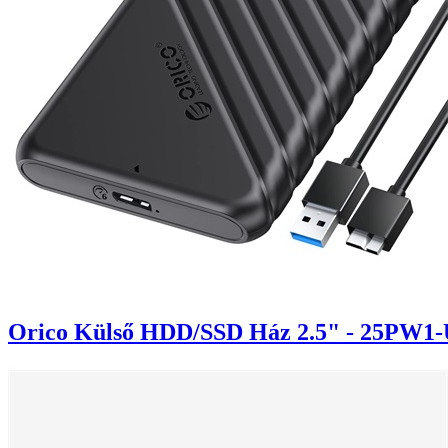
Orico Külső HDD/SSD Ház 2.5" - 25PW1-U3