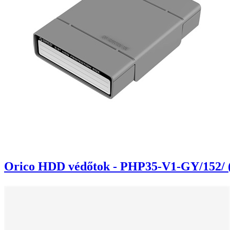
Orico HDD védőtok - PHP35-V1-GY/152/ (3,5