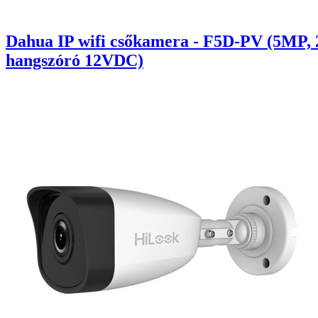
Dahua IP wifi csőkamera - F5D-PV (5MP, 
hangszóró 12VDC)