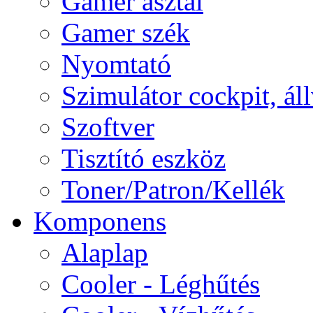
Gamer asztal
Gamer szék
Nyomtató
Szimulátor cockpit, ál
Szoftver
Tisztító eszköz
Toner/Patron/Kellék
Komponens
Alaplap
Cooler - Léghűtés