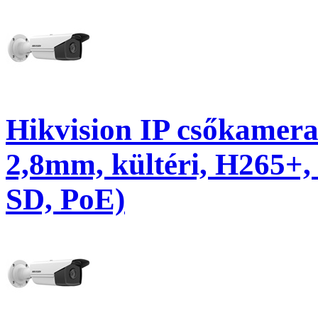
Hikvision IP csőkamer
2,8mm, kültéri, H265+
SD, PoE)