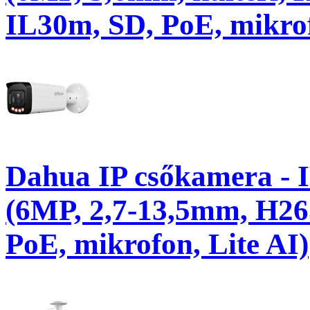
IL30m, SD, PoE, mikro
Dahua IP csőkamera 
(6MP, 2,7-13,5mm, H26
PoE, mikrofon, Lite AI)