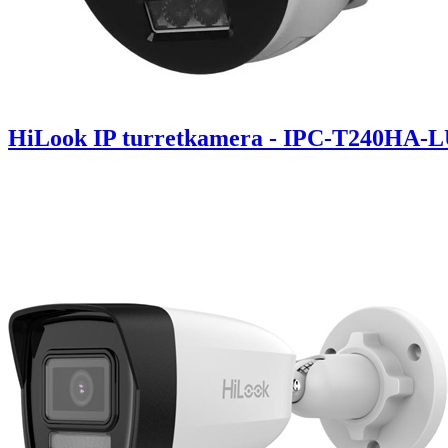
HiLook IP turretkamera - IPC-T240HA-LU