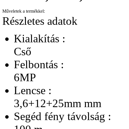
Műveletek a termékkel:
Részletes adatok
Kialakítás :
Cső
Felbontás :
6MP
Lencse :
3,6+12+25mm mm
Segéd fény távolság :