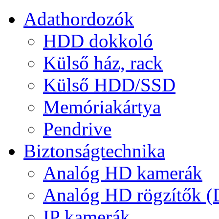
Adathordozók
HDD dokkoló
Külső ház, rack
Külső HDD/SSD
Memóriakártya
Pendrive
Biztonságtechnika
Analóg HD kamerák
Analóg HD rögzítők 
IP kamerák