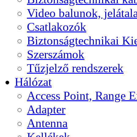
Video balunok, jelátal
Csatlakozók
Biztonságtechnikai Ki
Szerszámok
Tűzjelző rendszerek
Hálózat
Access Point, Range E
Adapter
Antenna
Kellékek