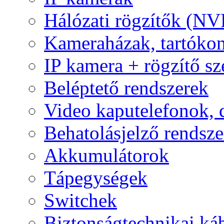
Hálózati rögzítők (NV
Kameraházak, tartóko
IP kamera + rögzítő sz
Beléptető rendszerek
Video kaputelefonok,
Behatolásjelző rendsze
Akkumulátorok
Tápegységek
Switchek
Biztonságtechnikai ká