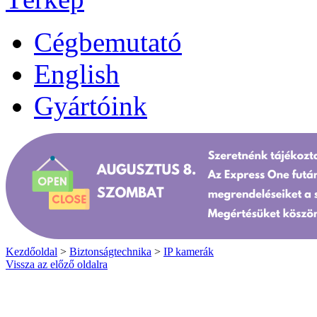
Cégbemutató
English
Gyártóink
Kezdőoldal
>
Biztonságtechnika
>
IP kamerák
Vissza az előző oldalra