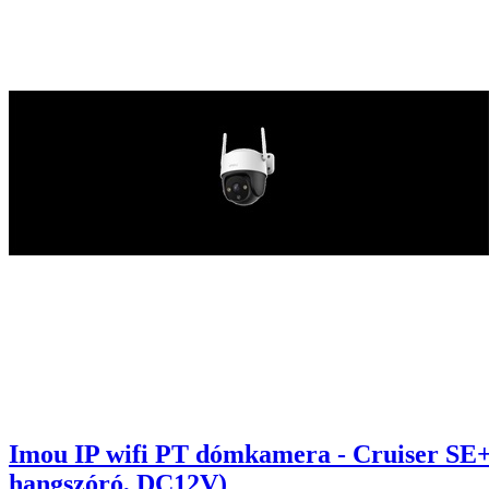
Imou IP wifi PT dómkamera - Cruiser SE
hangszóró, DC12V)