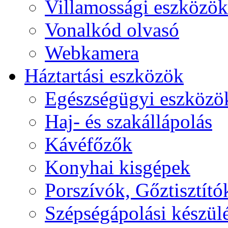
Villamossági eszközök
Vonalkód olvasó
Webkamera
Háztartási eszközök
Egészségügyi eszközö
Haj- és szakállápolás
Kávéfőzők
Konyhai kisgépek
Porszívók, Gőztisztító
Szépségápolási készül