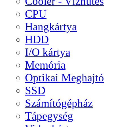
Cooler - Vízhűtés
CPU
Hangkártya
HDD
I/O kártya
Memória
Optikai Meghajtó
SSD
Számítógépház
Tápegység