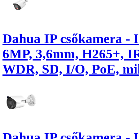
Dahua IP csőkamera -
6MP, 3,6mm, H265+, I
WDR, SD, I/O, PoE, mi
Dahua IP csőkamera -