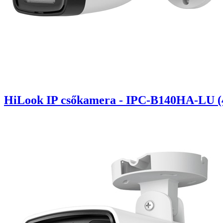
HiLook IP csőkamera - IPC-B140HA-LU (4