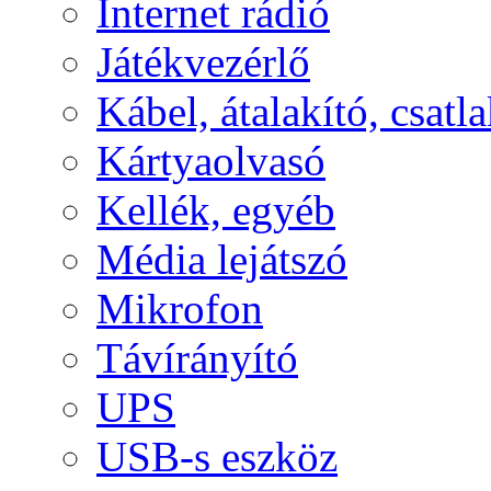
Internet rádió
Játékvezérlő
Kábel, átalakító, csatl
Kártyaolvasó
Kellék, egyéb
Média lejátszó
Mikrofon
Távírányító
UPS
USB-s eszköz