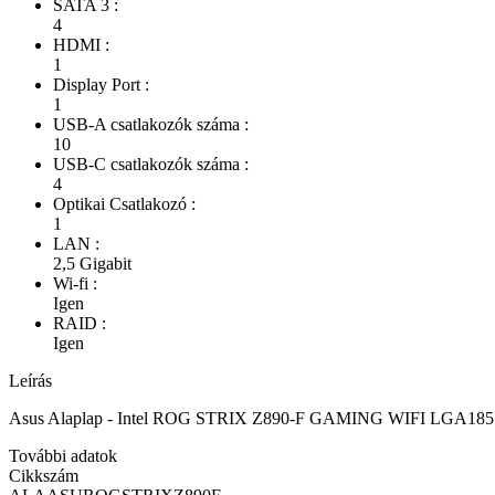
SATA 3 :
4
HDMI :
1
Display Port :
1
USB-A csatlakozók száma :
10
USB-C csatlakozók száma :
4
Optikai Csatlakozó :
1
LAN :
2,5 Gigabit
Wi-fi :
Igen
RAID :
Igen
Leírás
Asus Alaplap - Intel ROG STRIX Z890-F GAMING WIFI LGA18
További adatok
Cikkszám