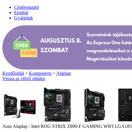
Cégbemutató
English
Gyártóink
Kezdőoldal
>
Komponens
>
Alaplap
Vissza az előző oldalra
Asus Alaplap - Intel ROG STRIX Z890-F GAMING WIFI LGA18