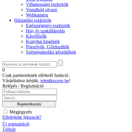
Villamossági eszközök
Vonalkód olvasó
Webkamera
Háztartási eszközök
Egészségügyi eszközök
Haj- és szakállápolás
Kávéfőzők
Konyhai kisgépek
Porszívók, Gőztisztítók
Szépségápolási készülékek
0
Csak partnereknek elérhető funkció.
Vásárláshoz kérjük,
jelentkezzen be
!
Belépés / Regisztráció
Megjegyzés
Elfelejtette jelszavát?
Új regisztráció
Térkép