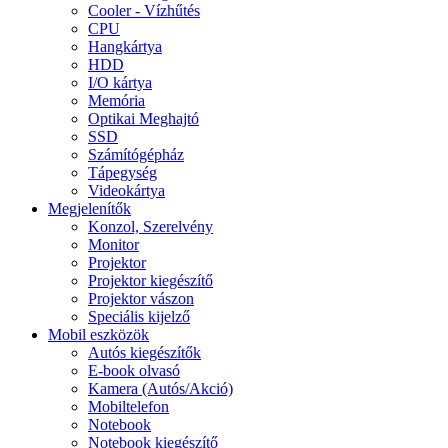
Cooler - Vízhűtés
CPU
Hangkártya
HDD
I/O kártya
Memória
Optikai Meghajtó
SSD
Számítógépház
Tápegység
Videokártya
Megjelenítők
Konzol, Szerelvény
Monitor
Projektor
Projektor kiegészítő
Projektor vászon
Speciális kijelző
Mobil eszközök
Autós kiegészítők
E-book olvasó
Kamera (Autós/Akció)
Mobiltelefon
Notebook
Notebook kiegészítő