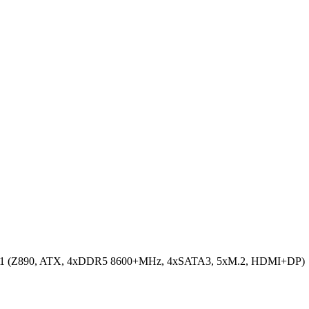
51 (Z890, ATX, 4xDDR5 8600+MHz, 4xSATA3, 5xM.2, HDMI+DP)