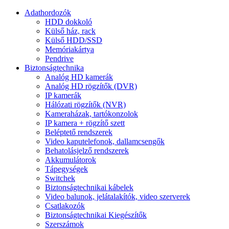
Adathordozók
HDD dokkoló
Külső ház, rack
Külső HDD/SSD
Memóriakártya
Pendrive
Biztonságtechnika
Analóg HD kamerák
Analóg HD rögzítők (DVR)
IP kamerák
Hálózati rögzítők (NVR)
Kameraházak, tartókonzolok
IP kamera + rögzítő szett
Beléptető rendszerek
Video kaputelefonok, dallamcsengők
Behatolásjelző rendszerek
Akkumulátorok
Tápegységek
Switchek
Biztonságtechnikai kábelek
Video balunok, jelátalakítók, video szerverek
Csatlakozók
Biztonságtechnikai Kiegészítők
Szerszámok