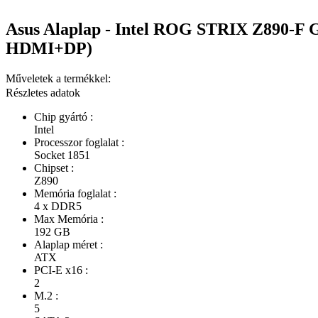
Asus Alaplap - Intel ROG STRIX Z890-
HDMI+DP)
Műveletek a termékkel:
Részletes adatok
Chip gyártó :
Intel
Processzor foglalat :
Socket 1851
Chipset :
Z890
Memória foglalat :
4 x DDR5
Max Memória :
192 GB
Alaplap méret :
ATX
PCI-E x16 :
2
M.2 :
5