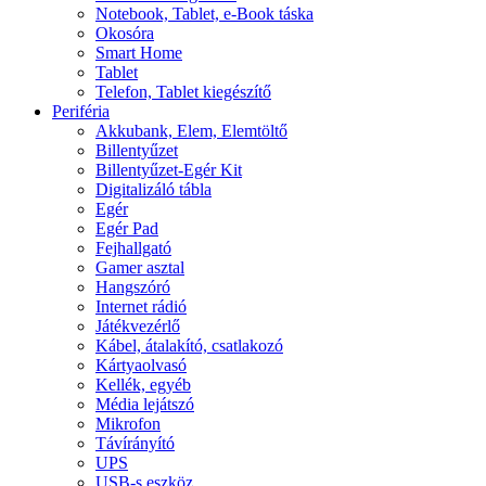
Notebook, Tablet, e-Book táska
Okosóra
Smart Home
Tablet
Telefon, Tablet kiegészítő
Periféria
Akkubank, Elem, Elemtöltő
Billentyűzet
Billentyűzet-Egér Kit
Digitalizáló tábla
Egér
Egér Pad
Fejhallgató
Gamer asztal
Hangszóró
Internet rádió
Játékvezérlő
Kábel, átalakító, csatlakozó
Kártyaolvasó
Kellék, egyéb
Média lejátszó
Mikrofon
Távírányító
UPS
USB-s eszköz