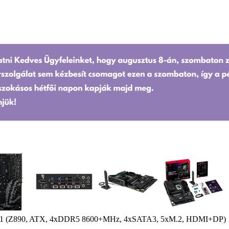
51 (Z890, ATX, 4xDDR5 8600+MHz, 4xSATA3, 5xM.2, HDMI+DP)