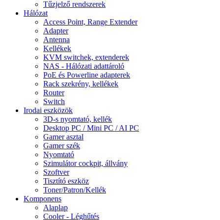
Tűzjelző rendszerek
Hálózat
Access Point, Range Extender
Adapter
Antenna
Kellékek
KVM switchek, extenderek
NAS - Hálózati adattároló
PoE és Powerline adapterek
Rack szekrény, kellékek
Router
Switch
Irodai eszközök
3D-s nyomtató, kellék
Desktop PC / Mini PC / AI PC
Gamer asztal
Gamer szék
Nyomtató
Szimulátor cockpit, állvány
Szoftver
Tisztító eszköz
Toner/Patron/Kellék
Komponens
Alaplap
Cooler - Léghűtés