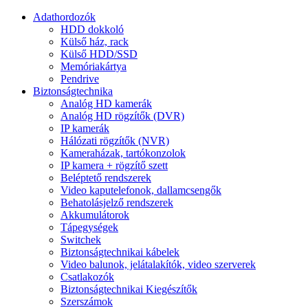
Adathordozók
HDD dokkoló
Külső ház, rack
Külső HDD/SSD
Memóriakártya
Pendrive
Biztonságtechnika
Analóg HD kamerák
Analóg HD rögzítők (DVR)
IP kamerák
Hálózati rögzítők (NVR)
Kameraházak, tartókonzolok
IP kamera + rögzítő szett
Beléptető rendszerek
Video kaputelefonok, dallamcsengők
Behatolásjelző rendszerek
Akkumulátorok
Tápegységek
Switchek
Biztonságtechnikai kábelek
Video balunok, jelátalakítók, video szerverek
Csatlakozók
Biztonságtechnikai Kiegészítők
Szerszámok