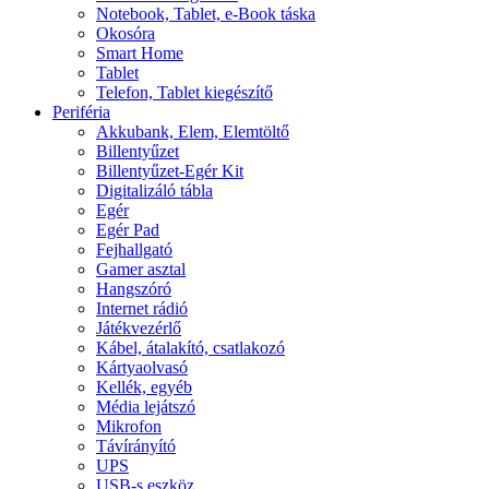
Notebook, Tablet, e-Book táska
Okosóra
Smart Home
Tablet
Telefon, Tablet kiegészítő
Periféria
Akkubank, Elem, Elemtöltő
Billentyűzet
Billentyűzet-Egér Kit
Digitalizáló tábla
Egér
Egér Pad
Fejhallgató
Gamer asztal
Hangszóró
Internet rádió
Játékvezérlő
Kábel, átalakító, csatlakozó
Kártyaolvasó
Kellék, egyéb
Média lejátszó
Mikrofon
Távírányító
UPS
USB-s eszköz