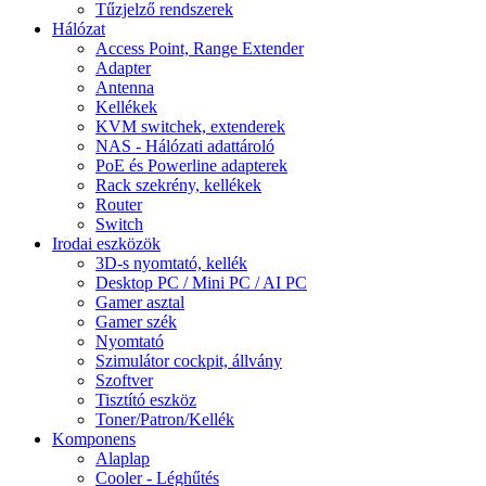
Tűzjelző rendszerek
Hálózat
Access Point, Range Extender
Adapter
Antenna
Kellékek
KVM switchek, extenderek
NAS - Hálózati adattároló
PoE és Powerline adapterek
Rack szekrény, kellékek
Router
Switch
Irodai eszközök
3D-s nyomtató, kellék
Desktop PC / Mini PC / AI PC
Gamer asztal
Gamer szék
Nyomtató
Szimulátor cockpit, állvány
Szoftver
Tisztító eszköz
Toner/Patron/Kellék
Komponens
Alaplap
Cooler - Léghűtés