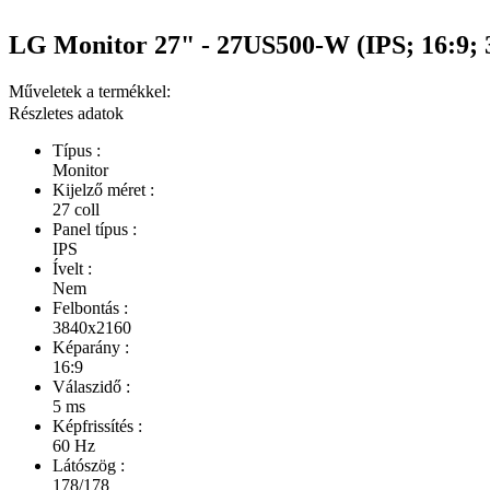
LG Monitor 27" - 27US500-W (IPS; 16:9;
Műveletek a termékkel:
Részletes adatok
Típus :
Monitor
Kijelző méret :
27 coll
Panel típus :
IPS
Ívelt :
Nem
Felbontás :
3840x2160
Képarány :
16:9
Válaszidő :
5 ms
Képfrissítés :
60 Hz
Látószög :
178/178