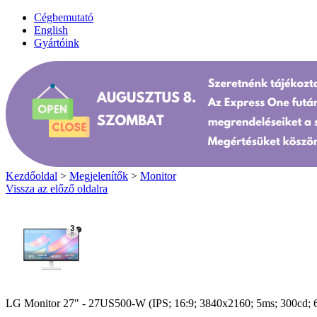
Cégbemutató
English
Gyártóink
Kezdőoldal
>
Megjelenítők
>
Monitor
Vissza az előző oldalra
LG Monitor 27" - 27US500-W (IPS; 16:9; 3840x2160; 5ms; 300cd