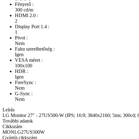
Fényerő :
300 cd/m
HDMI 2.0 :
2
Display Port 1.4 :
1
Pivot :
Nem
Falra szerelhetőség :
Igen
VESA méret :
100x100
HDR :
Igen
FreeSync :
Nem
G-Sync :
Nem
Leírás
LG Monitor 27" - 27US500-W (IPS; 16:9; 3840x2160; 5ms; 300cd
További adatok
Cikkszám
MONLG27US500W
Gyártói cikkszám