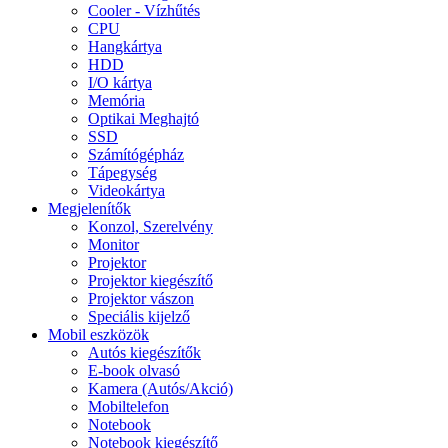
Cooler - Vízhűtés
CPU
Hangkártya
HDD
I/O kártya
Memória
Optikai Meghajtó
SSD
Számítógépház
Tápegység
Videokártya
Megjelenítők
Konzol, Szerelvény
Monitor
Projektor
Projektor kiegészítő
Projektor vászon
Speciális kijelző
Mobil eszközök
Autós kiegészítők
E-book olvasó
Kamera (Autós/Akció)
Mobiltelefon
Notebook
Notebook kiegészítő