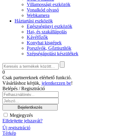
Villamossági eszközök
Vonalkód olvasó
Webkamera
Háztartási eszközök
Egészségügyi eszközök
Haj- és szakállápolás
Kávéfőzők
Konyhai kisgépek
Porszívók, Gőztisztítók
Szépségápolási készülékek
0
Csak partnereknek elérhető funkció.
Vásárláshoz kérjük,
jelentkezzen be
!
Belépés / Regisztráció
Megjegyzés
Elfelejtette jelszavát?
Új regisztráció
Térkép