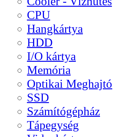
Cooler - Vízhűtés
CPU
Hangkártya
HDD
I/O kártya
Memória
Optikai Meghajtó
SSD
Számítógépház
Tápegység