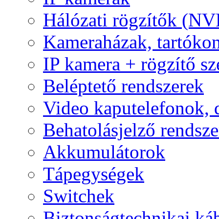
Hálózati rögzítők (NV
Kameraházak, tartóko
IP kamera + rögzítő sz
Beléptető rendszerek
Video kaputelefonok,
Behatolásjelző rendsze
Akkumulátorok
Tápegységek
Switchek
Biztonságtechnikai ká