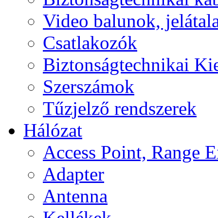
Video balunok, jelátal
Csatlakozók
Biztonságtechnikai Ki
Szerszámok
Tűzjelző rendszerek
Hálózat
Access Point, Range E
Adapter
Antenna
Kellékek