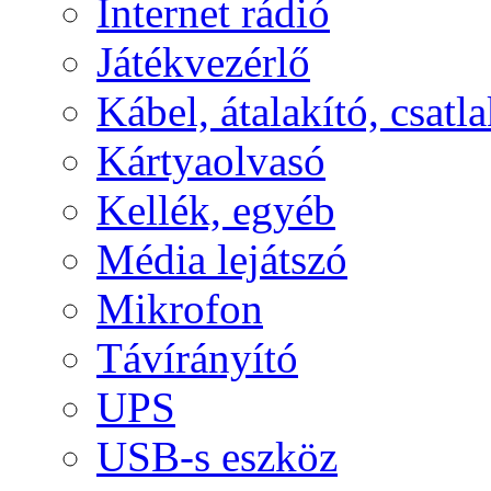
Internet rádió
Játékvezérlő
Kábel, átalakító, csatl
Kártyaolvasó
Kellék, egyéb
Média lejátszó
Mikrofon
Távírányító
UPS
USB-s eszköz