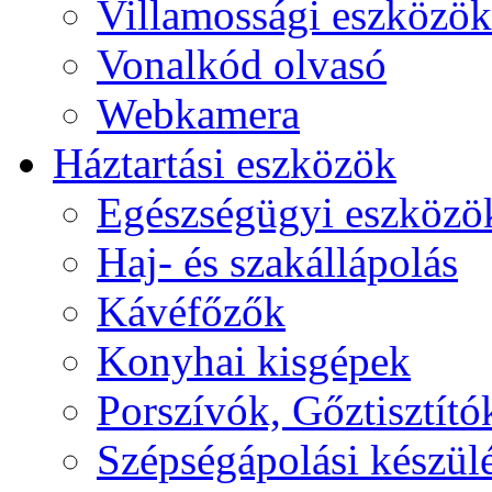
Villamossági eszközök
Vonalkód olvasó
Webkamera
Háztartási eszközök
Egészségügyi eszközö
Haj- és szakállápolás
Kávéfőzők
Konyhai kisgépek
Porszívók, Gőztisztító
Szépségápolási készül