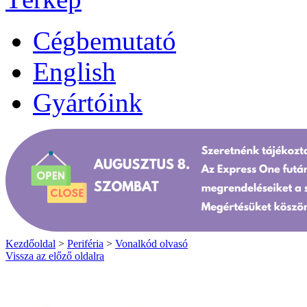
Cégbemutató
English
Gyártóink
Kezdőoldal
>
Periféria
>
Vonalkód olvasó
Vissza az előző oldalra