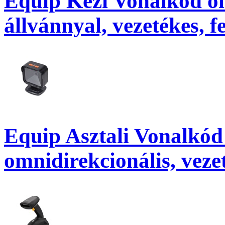
Equip Kézi Vonalkód ol
állvánnyal, vezetékes, f
Equip Asztali Vonalkód 
omnidirekcionális, vezet