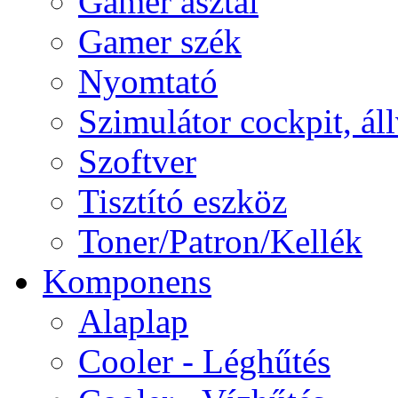
Gamer asztal
Gamer szék
Nyomtató
Szimulátor cockpit, ál
Szoftver
Tisztító eszköz
Toner/Patron/Kellék
Komponens
Alaplap
Cooler - Léghűtés