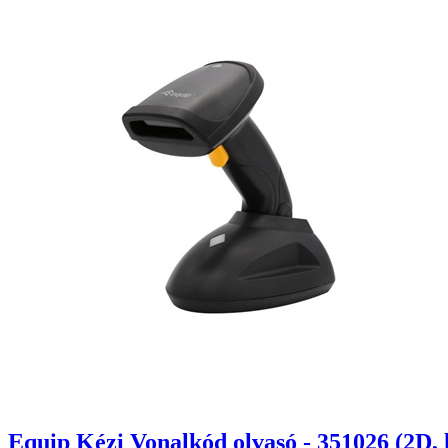
Equip Kézi Vonalkód olvasó - 351026 (2D, lé