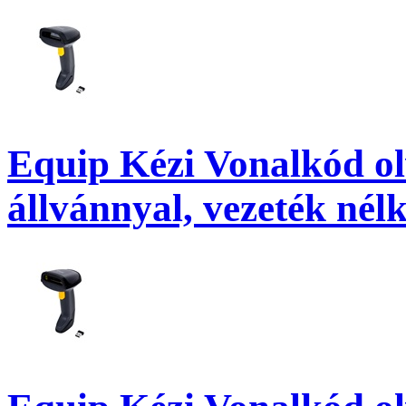
Equip Kézi Vonalkód olv
állvánnyal, vezeték nélk