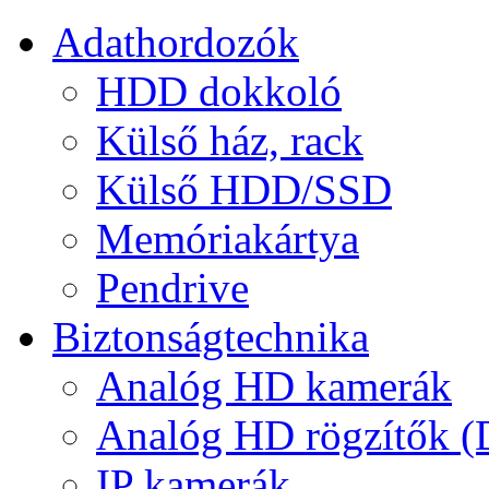
Adathordozók
HDD dokkoló
Külső ház, rack
Külső HDD/SSD
Memóriakártya
Pendrive
Biztonságtechnika
Analóg HD kamerák
Analóg HD rögzítők 
IP kamerák