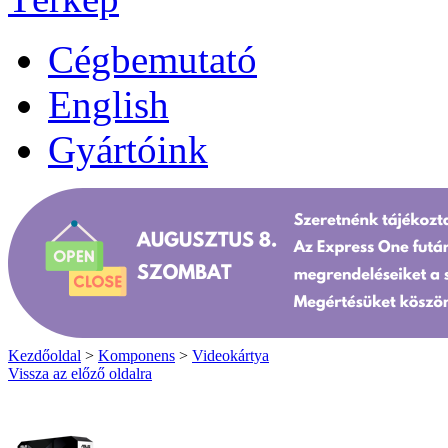
Cégbemutató
English
Gyártóink
Kezdőoldal
>
Komponens
>
Videokártya
Vissza az előző oldalra