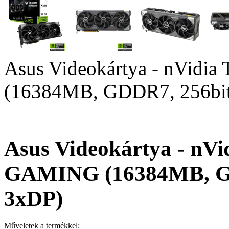
Asus Videokártya - nVi
(16384MB, GDDR7, 256bi
Asus Videokártya - nV
GAMING (16384MB, GD
3xDP)
Műveletek a termékkel: