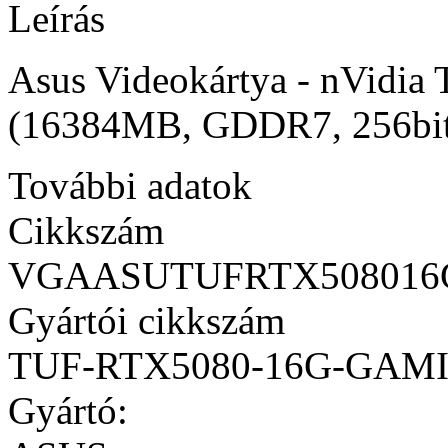
Leírás
Asus Videokártya - nVi
(16384MB, GDDR7, 256bi
További adatok
Cikkszám
VGAASUTUFRTX50801
Gyártói cikkszám
TUF-RTX5080-16G-GAM
Gyártó: