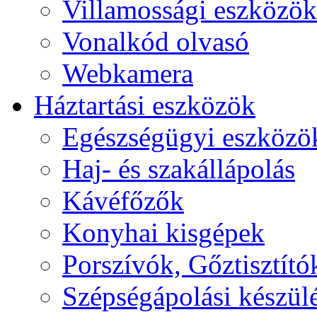
Villamossági eszközök
Vonalkód olvasó
Webkamera
Háztartási eszközök
Egészségügyi eszközö
Haj- és szakállápolás
Kávéfőzők
Konyhai kisgépek
Porszívók, Gőztisztító
Szépségápolási készül