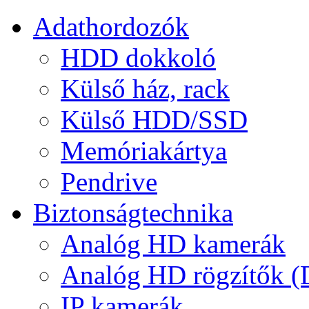
Adathordozók
HDD dokkoló
Külső ház, rack
Külső HDD/SSD
Memóriakártya
Pendrive
Biztonságtechnika
Analóg HD kamerák
Analóg HD rögzítők 
IP kamerák