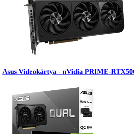
Asus Videokártya - nVidia PRIME-RTX5