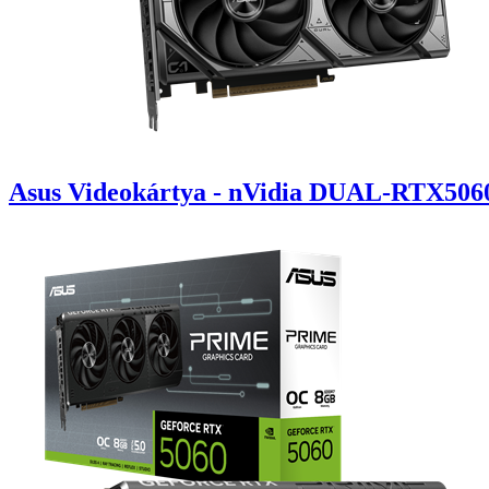
Asus Videokártya - nVidia DUAL-RTX50