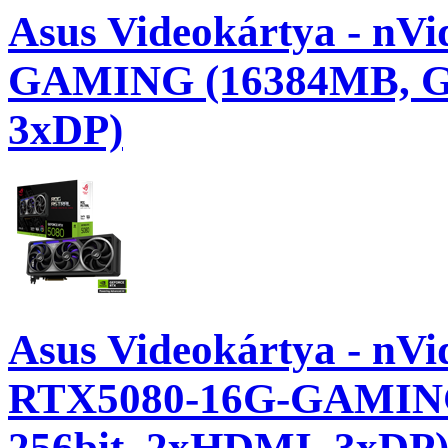
Asus Videokártya - n
GAMING (16384MB, GD
3xDP)
Asus Videokártya - n
RTX5080-16G-GAMING
256bit, 2xHDMI, 3xDP