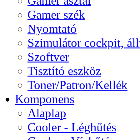
Gamer asztal
Gamer szék
Nyomtató
Szimulátor cockpit, ál
Szoftver
Tisztító eszköz
Toner/Patron/Kellék
Komponens
Alaplap
Cooler - Léghűtés