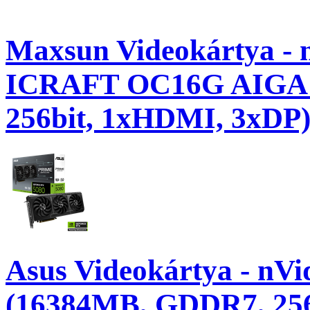
Maxsun Videokártya -
ICRAFT OC16G AIGA 
256bit, 1xHDMI, 3xDP
Asus Videokártya - n
(16384MB, GDDR7, 256