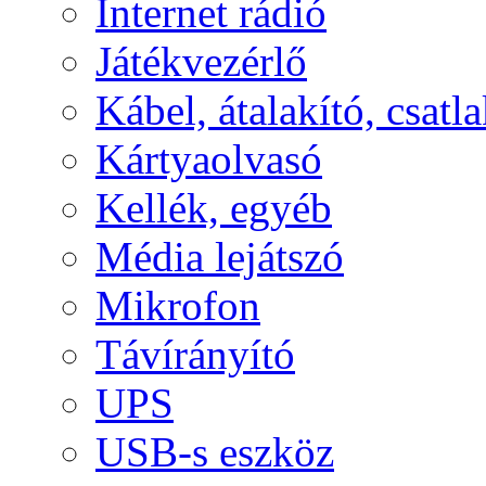
Internet rádió
Játékvezérlő
Kábel, átalakító, csatl
Kártyaolvasó
Kellék, egyéb
Média lejátszó
Mikrofon
Távírányító
UPS
USB-s eszköz