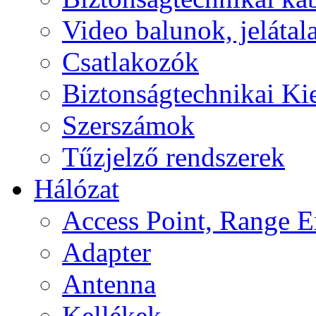
Video balunok, jelátal
Csatlakozók
Biztonságtechnikai Ki
Szerszámok
Tűzjelző rendszerek
Hálózat
Access Point, Range E
Adapter
Antenna
Kellékek