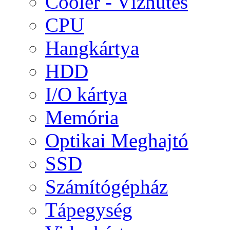
Cooler - Vízhűtés
CPU
Hangkártya
HDD
I/O kártya
Memória
Optikai Meghajtó
SSD
Számítógépház
Tápegység