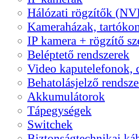
Hálózati rögzítők (NV
Kameraházak, tartóko
IP kamera + rögzítő sz
Beléptető rendszerek
Video kaputelefonok,
Behatolásjelző rendsze
Akkumulátorok
Tápegységek
Switchek
Biztonságtechnikai ká