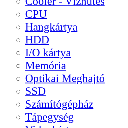
Cooler - Vízhűtés
CPU
Hangkártya
HDD
I/O kártya
Memória
Optikai Meghajtó
SSD
Számítógépház
Tápegység