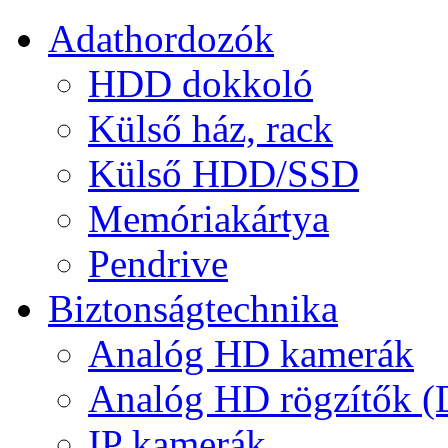
Adathordozók
HDD dokkoló
Külső ház, rack
Külső HDD/SSD
Memóriakártya
Pendrive
Biztonságtechnika
Analóg HD kamerák
Analóg HD rögzítők 
IP kamerák