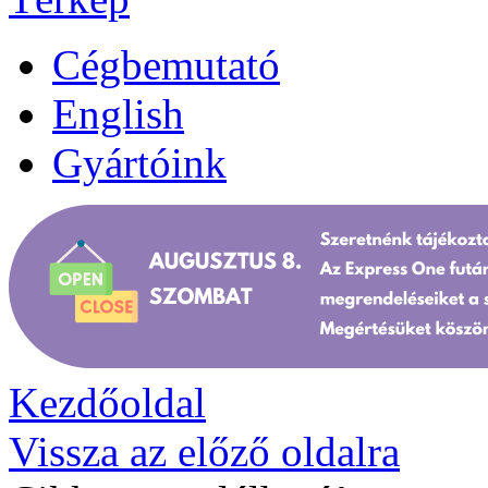
Cégbemutató
English
Gyártóink
Kezdőoldal
Vissza az előző oldalra