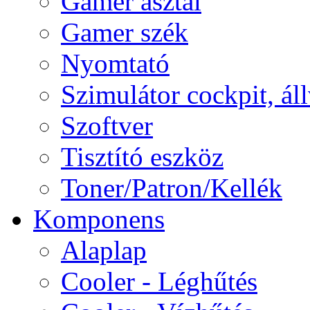
Gamer asztal
Gamer szék
Nyomtató
Szimulátor cockpit, ál
Szoftver
Tisztító eszköz
Toner/Patron/Kellék
Komponens
Alaplap
Cooler - Léghűtés