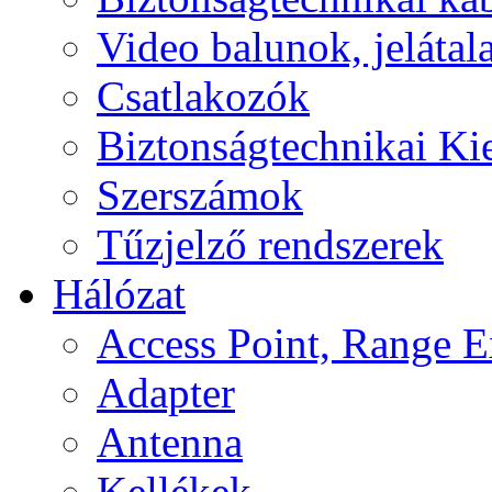
Video balunok, jelátal
Csatlakozók
Biztonságtechnikai Ki
Szerszámok
Tűzjelző rendszerek
Hálózat
Access Point, Range E
Adapter
Antenna
Kellékek