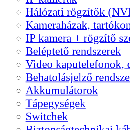
Hálózati rögzítők (NV
Kameraházak, tartóko
IP kamera + rögzítő sz
Beléptető rendszerek
Video kaputelefonok,
Behatolásjelző rendsze
Akkumulátorok
Tápegységek
Switchek
Biztonságtechnikai ká