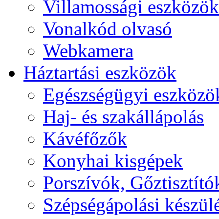
Villamossági eszközök
Vonalkód olvasó
Webkamera
Háztartási eszközök
Egészségügyi eszközö
Haj- és szakállápolás
Kávéfőzők
Konyhai kisgépek
Porszívók, Gőztisztító
Szépségápolási készül