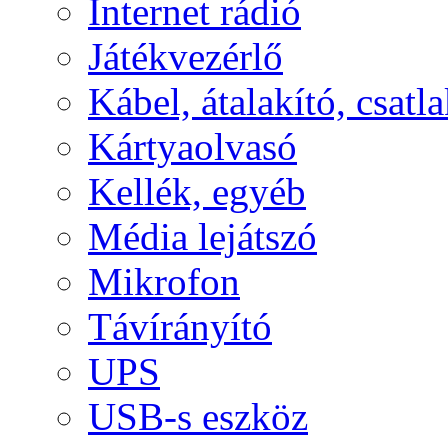
Internet rádió
Játékvezérlő
Kábel, átalakító, csatl
Kártyaolvasó
Kellék, egyéb
Média lejátszó
Mikrofon
Távírányító
UPS
USB-s eszköz