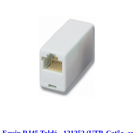
Equip RJ45 Toldó - 121252 (UTP, Cat5e, a