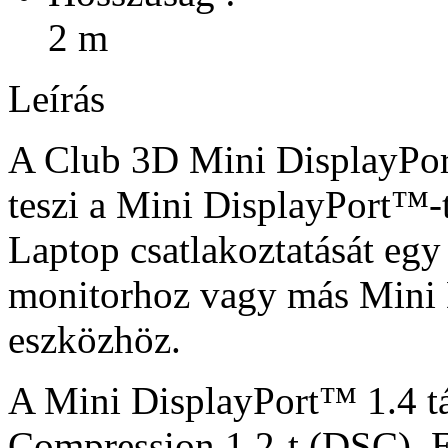
2 m
Leírás
A Club 3D Mini DisplayPo
teszi a Mini DisplayPort™
Laptop csatlakoztatását egy
monitorhoz vagy más Mini
eszközhöz.
A Mini DisplayPort™ 1.4 t
Compression 1.2-t (DSC), El