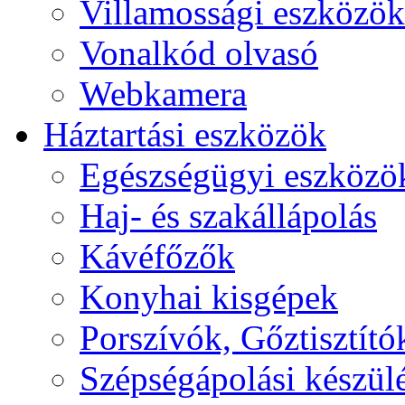
Villamossági eszközök
Vonalkód olvasó
Webkamera
Háztartási eszközök
Egészségügyi eszközö
Haj- és szakállápolás
Kávéfőzők
Konyhai kisgépek
Porszívók, Gőztisztító
Szépségápolási készül