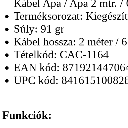
Kábel Apa / Apa 2 mtr. / 
Terméksorozat: Kiegészí
Súly: 91 gr
Kábel hossza: 2 méter / 6
Tételkód: CAC-1164
EAN kód: 87192144706
UPC kód: 84161510082
Funkciók: