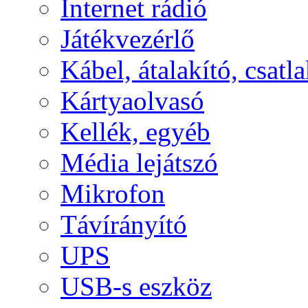
Internet rádió
Játékvezérlő
Kábel, átalakító, csatl
Kártyaolvasó
Kellék, egyéb
Média lejátszó
Mikrofon
Távírányító
UPS
USB-s eszköz