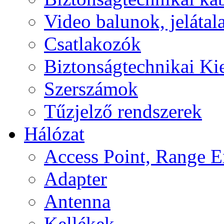
Video balunok, jelátal
Csatlakozók
Biztonságtechnikai Ki
Szerszámok
Tűzjelző rendszerek
Hálózat
Access Point, Range E
Adapter
Antenna
Kellékek