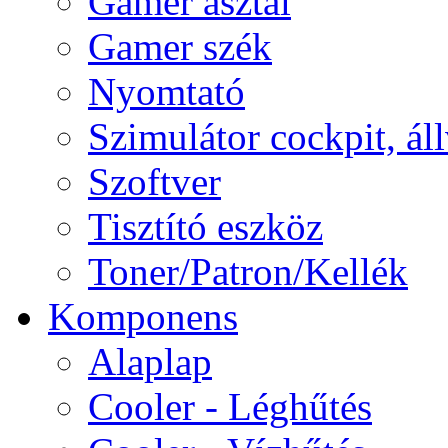
Gamer asztal
Gamer szék
Nyomtató
Szimulátor cockpit, ál
Szoftver
Tisztító eszköz
Toner/Patron/Kellék
Komponens
Alaplap
Cooler - Léghűtés