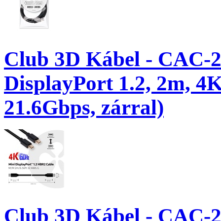
Club 3D Kábel - CAC-21
DisplayPort 1.2, 2m, 4K
21.6Gbps, zárral)
Club 3D Kábel - CAC-21