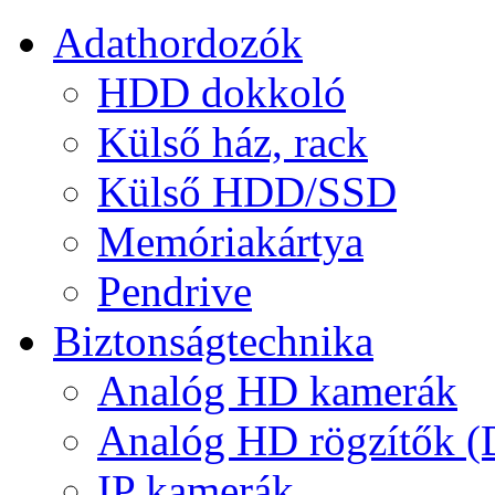
Adathordozók
HDD dokkoló
Külső ház, rack
Külső HDD/SSD
Memóriakártya
Pendrive
Biztonságtechnika
Analóg HD kamerák
Analóg HD rögzítők 
IP kamerák