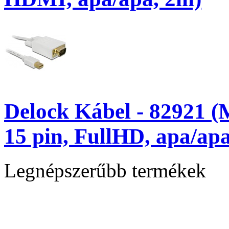
Delock Kábel - 82921 (
15 pin, FullHD, apa/ap
Legnépszerűbb termékek