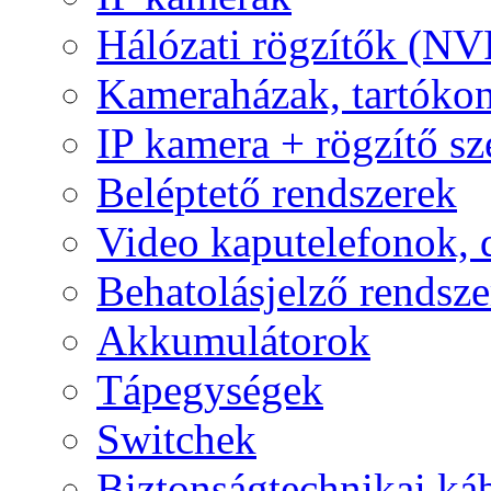
Hálózati rögzítők (NV
Kameraházak, tartóko
IP kamera + rögzítő sz
Beléptető rendszerek
Video kaputelefonok,
Behatolásjelző rendsze
Akkumulátorok
Tápegységek
Switchek
Biztonságtechnikai ká