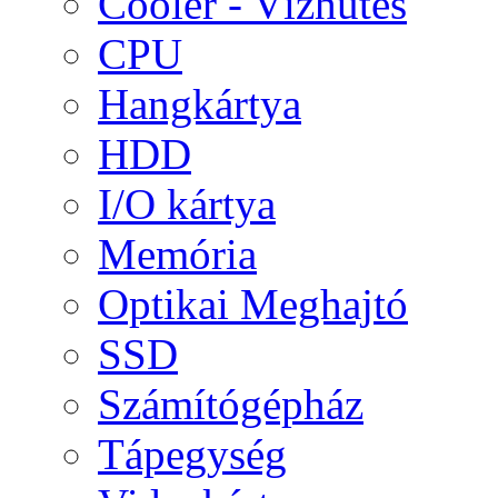
Cooler - Vízhűtés
CPU
Hangkártya
HDD
I/O kártya
Memória
Optikai Meghajtó
SSD
Számítógépház
Tápegység