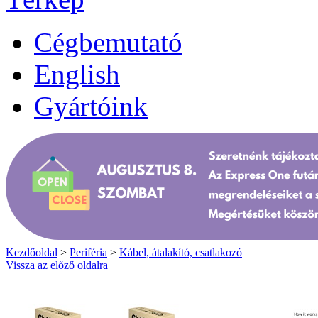
Cégbemutató
English
Gyártóink
Kezdőoldal
>
Periféria
>
Kábel, átalakító, csatlakozó
Vissza az előző oldalra