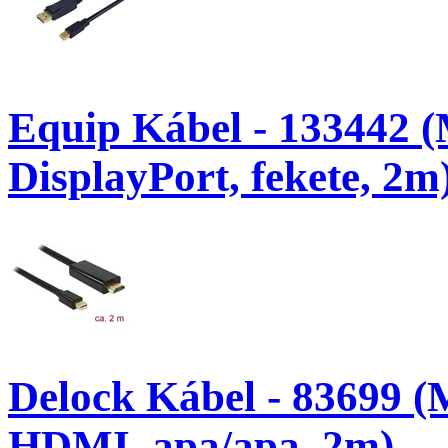
Equip Kábel - 133442 (
DisplayPort, fekete, 2m
Delock Kábel - 83699 (M
HDMI, apa/apa, 2m)