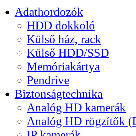
Adathordozók
HDD dokkoló
Külső ház, rack
Külső HDD/SSD
Memóriakártya
Pendrive
Biztonságtechnika
Analóg HD kamerák
Analóg HD rögzítők 
IP kamerák