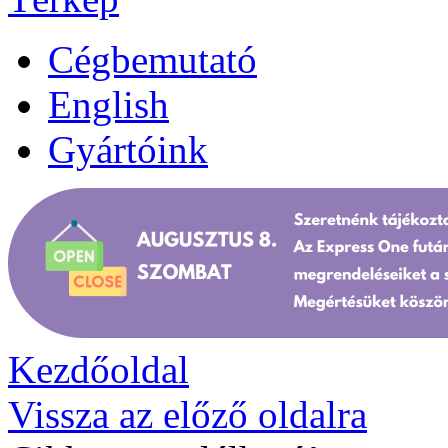
Cégbemutató
English
Gyártóink
Kezdőoldal
Vissza az előző oldalra