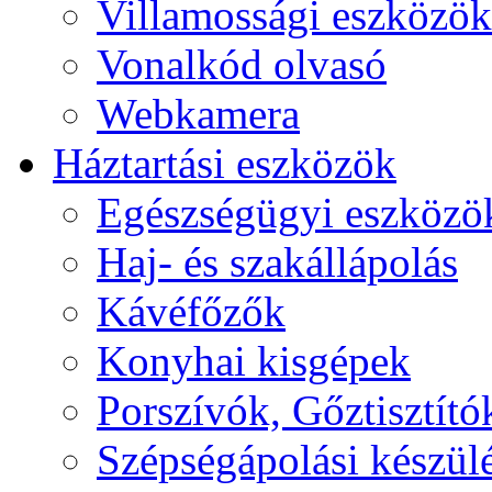
Villamossági eszközök
Vonalkód olvasó
Webkamera
Háztartási eszközök
Egészségügyi eszközö
Haj- és szakállápolás
Kávéfőzők
Konyhai kisgépek
Porszívók, Gőztisztító
Szépségápolási készül