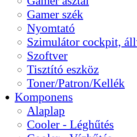
Gamer asztal
Gamer szék
Nyomtató
Szimulátor cockpit, ál
Szoftver
Tisztító eszköz
Toner/Patron/Kellék
Komponens
Alaplap
Cooler - Léghűtés