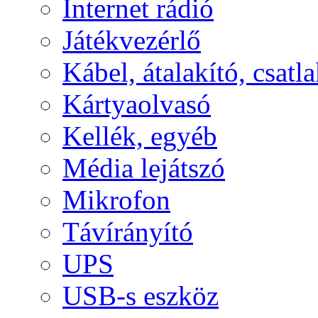
Internet rádió
Játékvezérlő
Kábel, átalakító, csatl
Kártyaolvasó
Kellék, egyéb
Média lejátszó
Mikrofon
Távírányító
UPS
USB-s eszköz