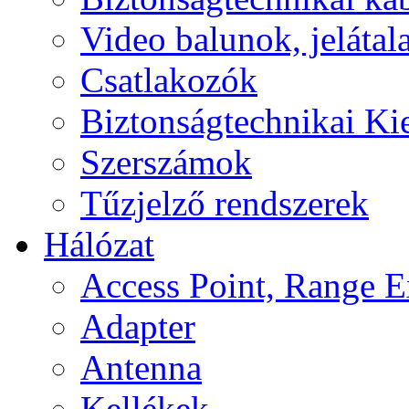
Video balunok, jelátal
Csatlakozók
Biztonságtechnikai Ki
Szerszámok
Tűzjelző rendszerek
Hálózat
Access Point, Range E
Adapter
Antenna
Kellékek