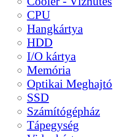
Cooler - Vízhűtés
CPU
Hangkártya
HDD
I/O kártya
Memória
Optikai Meghajtó
SSD
Számítógépház
Tápegység