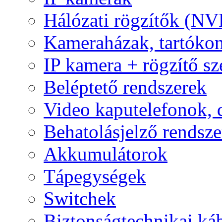
Hálózati rögzítők (NV
Kameraházak, tartóko
IP kamera + rögzítő sz
Beléptető rendszerek
Video kaputelefonok,
Behatolásjelző rendsze
Akkumulátorok
Tápegységek
Switchek
Biztonságtechnikai ká