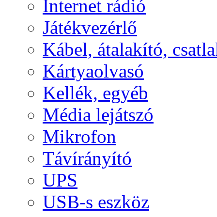
Internet rádió
Játékvezérlő
Kábel, átalakító, csatl
Kártyaolvasó
Kellék, egyéb
Média lejátszó
Mikrofon
Távírányító
UPS
USB-s eszköz