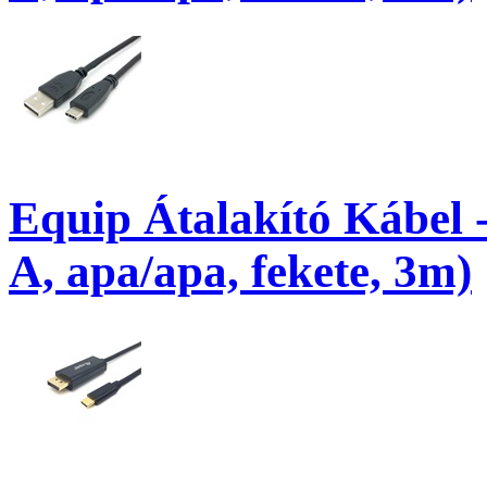
Equip Átalakító Kábel 
A, apa/apa, fekete, 3m)