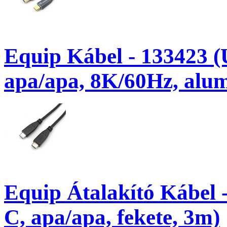
Equip Kábel - 133423 (
apa/apa, 8K/60Hz, alu
Equip Átalakító Kábel 
C, apa/apa, fekete, 3m)