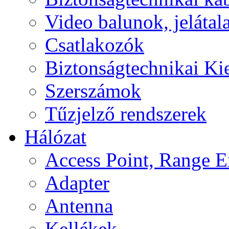
Video balunok, jelátal
Csatlakozók
Biztonságtechnikai Ki
Szerszámok
Tűzjelző rendszerek
Hálózat
Access Point, Range E
Adapter
Antenna
Kellékek