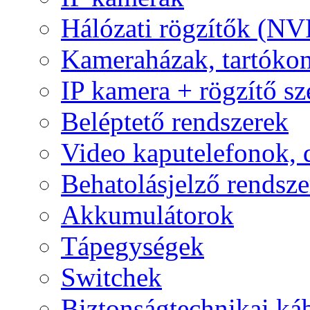
Hálózati rögzítők (NV
Kameraházak, tartóko
IP kamera + rögzítő sz
Beléptető rendszerek
Video kaputelefonok,
Behatolásjelző rendsze
Akkumulátorok
Tápegységek
Switchek
Biztonságtechnikai ká