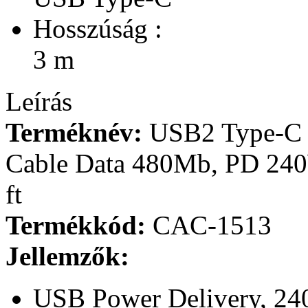
Hosszúság :
3 m
Leírás
Terméknév:
USB2 Type-C B
Cable Data 480Mb, PD 24
ft
Termékkód:
CAC-1513
Jellemzők:
USB Power Delivery, 240