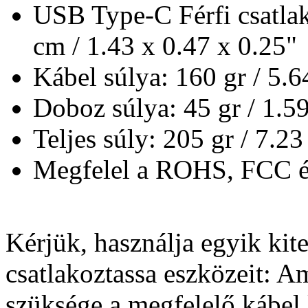
USB Type-C Férfi csatlak
cm / 1.43 x 0.47 x 0.25"
Kábel súlya: 160 gr / 5.6
Doboz súlya: 45 gr / 1.5
Teljes súly: 205 gr / 7.23
Megfelel a ROHS, FCC 
Kérjük, használja egyik kit
csatlakoztassa eszközeit: A
szüksége a megfelelő kábel 