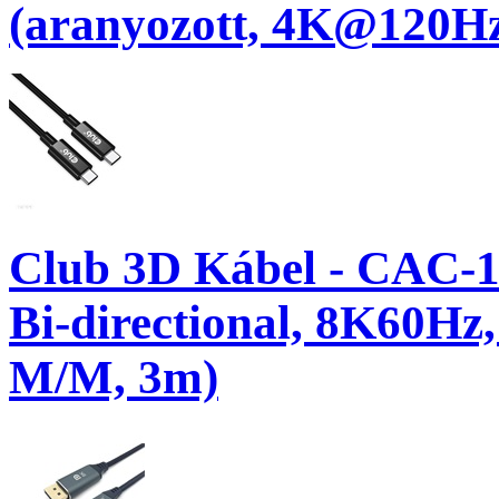
(aranyozott, 4K@120Hz
Club 3D Kábel - CAC-
Bi-directional, 8K60H
M/M, 3m)