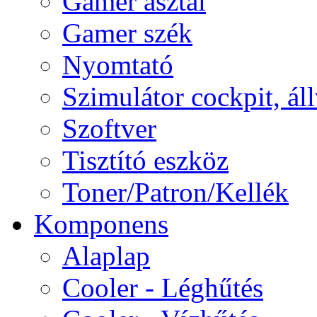
Gamer asztal
Gamer szék
Nyomtató
Szimulátor cockpit, ál
Szoftver
Tisztító eszköz
Toner/Patron/Kellék
Komponens
Alaplap
Cooler - Léghűtés