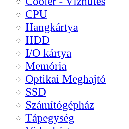
Cooler - Vízhűtés
CPU
Hangkártya
HDD
I/O kártya
Memória
Optikai Meghajtó
SSD
Számítógépház
Tápegység