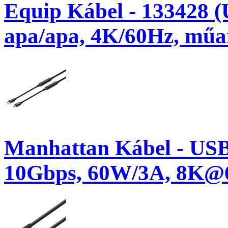
Equip Kábel - 133428 (
apa/apa, 4K/60Hz, műa
Manhattan Kábel - USB
10Gbps, 60W/3A, 8K@6