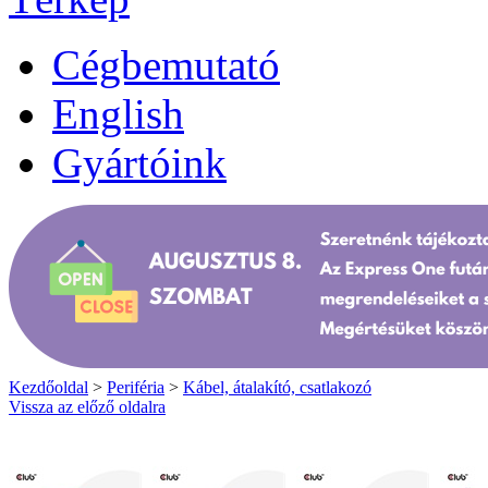
Cégbemutató
English
Gyártóink
Kezdőoldal
>
Periféria
>
Kábel, átalakító, csatlakozó
Vissza az előző oldalra