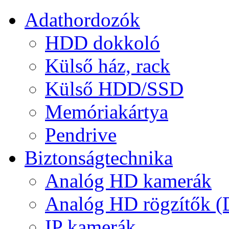
Adathordozók
HDD dokkoló
Külső ház, rack
Külső HDD/SSD
Memóriakártya
Pendrive
Biztonságtechnika
Analóg HD kamerák
Analóg HD rögzítők 
IP kamerák