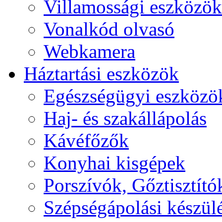
Villamossági eszközök
Vonalkód olvasó
Webkamera
Háztartási eszközök
Egészségügyi eszközö
Haj- és szakállápolás
Kávéfőzők
Konyhai kisgépek
Porszívók, Gőztisztító
Szépségápolási készül