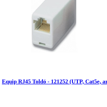
Equip RJ45 Toldó - 121252 (UTP, Cat5e, a