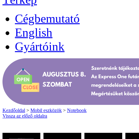
Cégbemutató
English
Gyártóink
Kezdőoldal
>
Mobil eszközök
>
Notebook
Vissza az előző oldalra