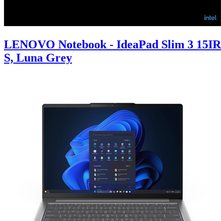
LENOVO Notebook - IdeaPad Slim 3 15IR
S, Luna Grey