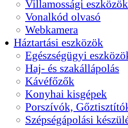
Villamossági eszközök
Vonalkód olvasó
Webkamera
Háztartási eszközök
Egészségügyi eszközö
Haj- és szakállápolás
Kávéfőzők
Konyhai kisgépek
Porszívók, Gőztisztító
Szépségápolási készül