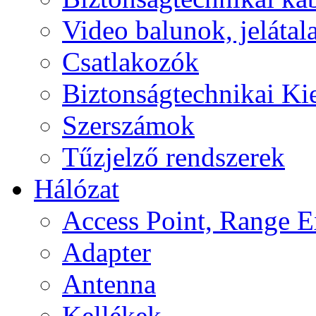
Video balunok, jelátal
Csatlakozók
Biztonságtechnikai Ki
Szerszámok
Tűzjelző rendszerek
Hálózat
Access Point, Range E
Adapter
Antenna
Kellékek