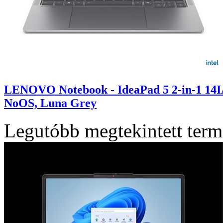
LENOVO Notebook - IdeaPad 5 2-in-1 14
NoOS, Luna Grey
Legutóbb megtekintett ter