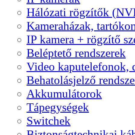
Hálózati rögzítők (NV
Kameraházak, tartóko
IP kamera + rögzítő sz
Beléptető rendszerek
Video kaputelefonok,
Behatolásjelző rendsze
Akkumulátorok
Tápegységek
Switchek
Biztonságtechnikai ká