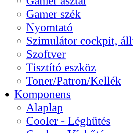
Gamer asztal
Gamer szék
Nyomtató
Szimulátor cockpit, ál
Szoftver
Tisztító eszköz
Toner/Patron/Kellék
Komponens
Alaplap
Cooler - Léghűtés