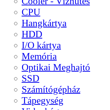
Cooler - Vízhűtés
CPU
Hangkártya
HDD
I/O kártya
Memória
Optikai Meghajtó
SSD
Számítógépház
Tápegység