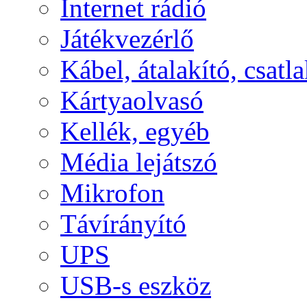
Internet rádió
Játékvezérlő
Kábel, átalakító, csatl
Kártyaolvasó
Kellék, egyéb
Média lejátszó
Mikrofon
Távírányító
UPS
USB-s eszköz