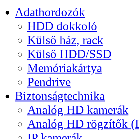
Adathordozók
HDD dokkoló
Külső ház, rack
Külső HDD/SSD
Memóriakártya
Pendrive
Biztonságtechnika
Analóg HD kamerák
Analóg HD rögzítők 
IP kamerák