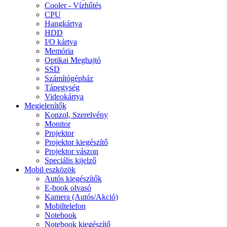
Cooler - Vízhűtés
CPU
Hangkártya
HDD
I/O kártya
Memória
Optikai Meghajtó
SSD
Számítógépház
Tápegység
Videokártya
Megjelenítők
Konzol, Szerelvény
Monitor
Projektor
Projektor kiegészítő
Projektor vászon
Speciális kijelző
Mobil eszközök
Autós kiegészítők
E-book olvasó
Kamera (Autós/Akció)
Mobiltelefon
Notebook
Notebook kiegészítő