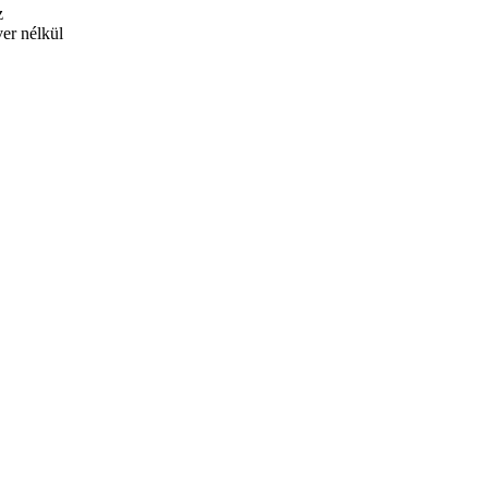
z
er nélkül