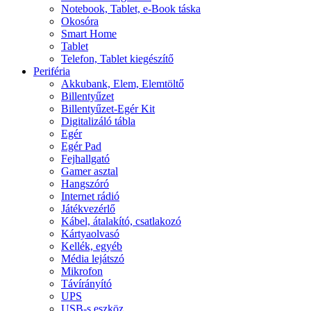
Notebook, Tablet, e-Book táska
Okosóra
Smart Home
Tablet
Telefon, Tablet kiegészítő
Periféria
Akkubank, Elem, Elemtöltő
Billentyűzet
Billentyűzet-Egér Kit
Digitalizáló tábla
Egér
Egér Pad
Fejhallgató
Gamer asztal
Hangszóró
Internet rádió
Játékvezérlő
Kábel, átalakító, csatlakozó
Kártyaolvasó
Kellék, egyéb
Média lejátszó
Mikrofon
Távírányító
UPS
USB-s eszköz