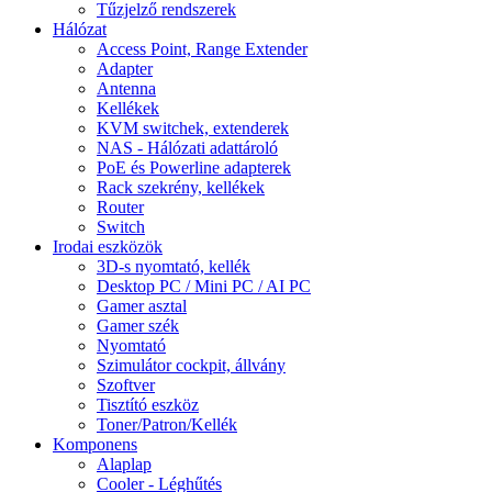
Tűzjelző rendszerek
Hálózat
Access Point, Range Extender
Adapter
Antenna
Kellékek
KVM switchek, extenderek
NAS - Hálózati adattároló
PoE és Powerline adapterek
Rack szekrény, kellékek
Router
Switch
Irodai eszközök
3D-s nyomtató, kellék
Desktop PC / Mini PC / AI PC
Gamer asztal
Gamer szék
Nyomtató
Szimulátor cockpit, állvány
Szoftver
Tisztító eszköz
Toner/Patron/Kellék
Komponens
Alaplap
Cooler - Léghűtés