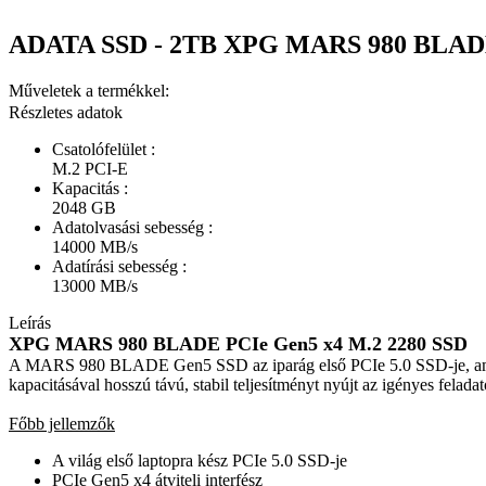
ADATA SSD - 2TB XPG MARS 980 BLADE (3
Műveletek a termékkel:
Részletes adatok
Csatolófelület :
M.2 PCI-E
Kapacitás :
2048 GB
Adatolvasási sebesség :
14000 MB/s
Adatírási sebesség :
13000 MB/s
Leírás
XPG MARS 980 BLADE PCIe Gen5 x4 M.2 2280 SSD
A MARS 980 BLADE Gen5 SSD az iparág első PCIe 5.0 SSD-je, amelyet
kapacitásával hosszú távú, stabil teljesítményt nyújt az igényes felad
Főbb jellemzők
A világ első laptopra kész PCIe 5.0 SSD-je
PCIe Gen5 x4 átviteli interfész