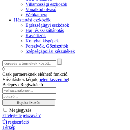
Villamossági eszközök
Vonalkód olvasó
Webkamera
Háztartási eszközök
Egészségügyi eszközök
Haj- és szakállápolás
Kávéfőzők
Konyhai kisgépek
Porszívók, Gőztisztítók
Szépségápolási készülékek
0
Csak partnereknek elérhető funkció.
Vásárláshoz kérjük,
jelentkezzen be
!
Belépés / Regisztráció
Megjegyzés
Elfelejtette jelszavát?
Új regisztráció
Térkép