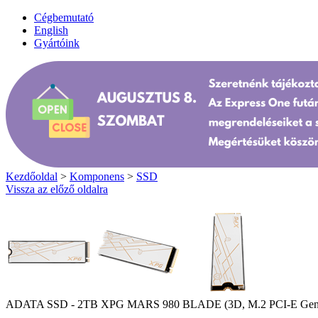
Cégbemutató
English
Gyártóink
Kezdőoldal
>
Komponens
>
SSD
Vissza az előző oldalra
ADATA SSD - 2TB XPG MARS 980 BLADE (3D, M.2 PCI-E Gen 5x4,