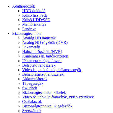
Adathordozók
HDD dokkoló
Külső ház, rack
Külső HDD/SSD
Memóriakártya
Pendrive
Biztonságtechnika
Analóg HD kamerák
Analóg HD rögzítők (DVR)
IP kamerák
Hálózati rögzítők (NVR)
Kameraházak, tartókonzolok
IP kamera + rögzítő szett
Beléptető rendszerek
Video kaputelefonok, dallamcsengők
Behatolásjelző rendszerek
Akkumulátorok
Tápegységek
Switchek
Biztonságtechnikai kábelek
Video balunok, jelátalakítók, video szerverek
Csatlakozók
Biztonságtechnikai Kiegészítők
Szerszámok