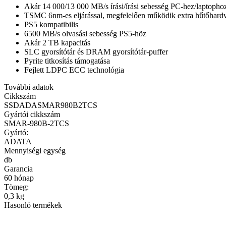
Akár 14 000/13 000 MB/s írási/írási sebesség PC-hez/laptopho
TSMC 6nm-es eljárással, megfelelően működik extra hűtőhardv
PS5 kompatibilis
6500 MB/s olvasási sebesség PS5-höz
Akár 2 TB kapacitás
SLC gyorsítótár és DRAM gyorsítótár-puffer
Pyrite titkosítás támogatása
Fejlett LDPC ECC technológia
További adatok
Cikkszám
SSDADASMAR980B2TCS
Gyártói cikkszám
SMAR-980B-2TCS
Gyártó:
ADATA
Mennyiségi egység
db
Garancia
60 hónap
Tömeg:
0,3 kg
Hasonló termékek