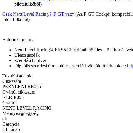
pilótafülkéből)
Csak Next Level Racing® F-GT váz*
(Az F-GT Cockpit kompatibilitás
pilótafülkéből)
A doboz tartalma
Next Level Racing® ERS5 Elite dönthető ülés – PU bőr és vel
Üléscsúszdák
Szerelési hardver
Digitális szerelési útmutató és szerelési videók itt érhetők el:
htt
További adatok
Cikkszám
PERNLRNLRE055
Gyártói cikkszám
NLR-E055
Gyártó:
NEXT LEVEL RACING
Mennyiségi egység
db
Garancia
24 hónap