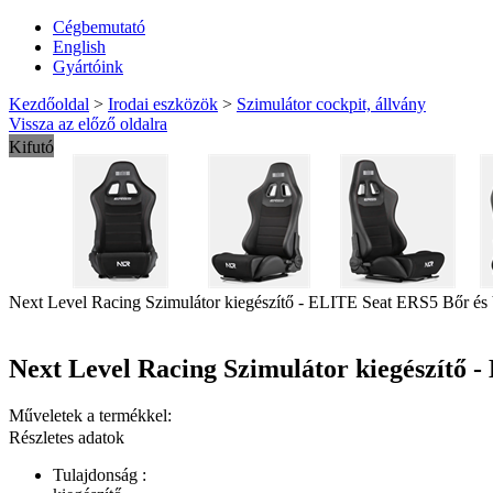
Cégbemutató
English
Gyártóink
Kezdőoldal
>
Irodai eszközök
>
Szimulátor cockpit, állvány
Vissza az előző oldalra
Kifutó
Next Level Racing Szimulátor kiegészítő - ELITE Seat ERS5 Bőr és V
Next Level Racing Szimulátor kiegészítő -
Műveletek a termékkel:
Részletes adatok
Tulajdonság :