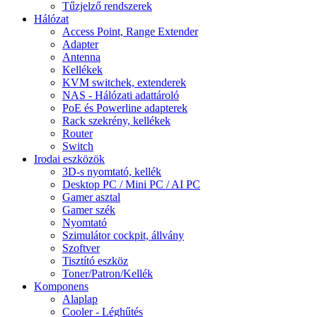
Tűzjelző rendszerek
Hálózat
Access Point, Range Extender
Adapter
Antenna
Kellékek
KVM switchek, extenderek
NAS - Hálózati adattároló
PoE és Powerline adapterek
Rack szekrény, kellékek
Router
Switch
Irodai eszközök
3D-s nyomtató, kellék
Desktop PC / Mini PC / AI PC
Gamer asztal
Gamer szék
Nyomtató
Szimulátor cockpit, állvány
Szoftver
Tisztító eszköz
Toner/Patron/Kellék
Komponens
Alaplap
Cooler - Léghűtés