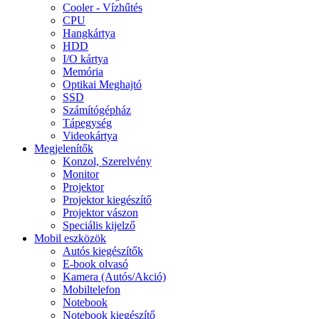
Cooler - Vízhűtés
CPU
Hangkártya
HDD
I/O kártya
Memória
Optikai Meghajtó
SSD
Számítógépház
Tápegység
Videokártya
Megjelenítők
Konzol, Szerelvény
Monitor
Projektor
Projektor kiegészítő
Projektor vászon
Speciális kijelző
Mobil eszközök
Autós kiegészítők
E-book olvasó
Kamera (Autós/Akció)
Mobiltelefon
Notebook
Notebook kiegészítő