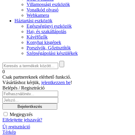
Villamossági eszközök
Vonalkód olvasó
Webkamera
Háztartási eszközök
Egészségügyi eszközök
Haj- és szakállápolás
Kávéfőzők
Konyhai kisgépek
Porszívók, Gőztisztítók
Szépségápolási készülékek
0
Csak partnereknek elérhető funkció.
Vásárláshoz kérjük,
jelentkezzen be
!
Belépés / Regisztráció
Megjegyzés
Elfelejtette jelszavát?
Új regisztráció
Térkép