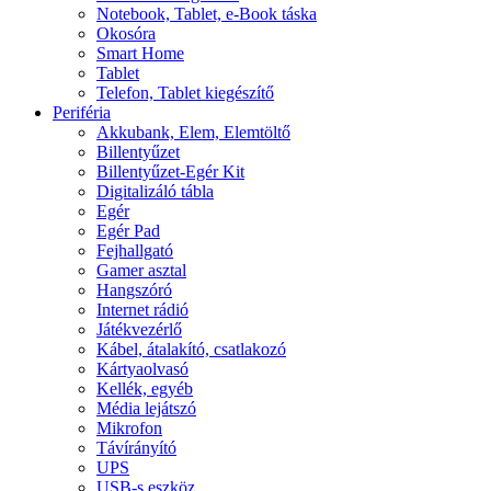
Notebook, Tablet, e-Book táska
Okosóra
Smart Home
Tablet
Telefon, Tablet kiegészítő
Periféria
Akkubank, Elem, Elemtöltő
Billentyűzet
Billentyűzet-Egér Kit
Digitalizáló tábla
Egér
Egér Pad
Fejhallgató
Gamer asztal
Hangszóró
Internet rádió
Játékvezérlő
Kábel, átalakító, csatlakozó
Kártyaolvasó
Kellék, egyéb
Média lejátszó
Mikrofon
Távírányító
UPS
USB-s eszköz