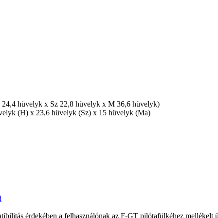
) 24,4 hüvelyk x Sz 22,8 hüvelyk x M 36,6 hüvelyk)
velyk (H) x 23,6 hüvelyk (Sz) x 15 hüvelyk (Ma)
d
ilitás érdekében a felhasználónak az F-GT pilótafülkéhez mellékelt ülés