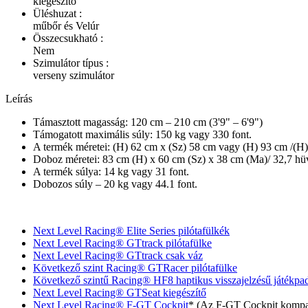
kiegészítő
Üléshuzat :
műbőr és Velúr
Összecsukható :
Nem
Szimulátor típus :
verseny szimulátor
Leírás
Támasztott magasság: 120 cm – 210 cm (3'9" – 6'9")
Támogatott maximális súly: 150 kg vagy 330 font.
A termék méretei: (H) 62 cm x (Sz) 58 cm vagy (H) 93 cm /(H
Doboz méretei: 83 cm (H) x 60 cm (Sz) x 38 cm (Ma)/ 32,7 hü
A termék súlya: 14 kg vagy 31 font.
Dobozos súly – 20 kg vagy 44.1 font.
Next Level Racing® Elite Series pilótafülkék
Next Level Racing® GTtrack pilótafülke
Next Level Racing® GTtrack csak váz
Következő szint Racing® GTRacer pilótafülke
Következő szintű Racing® HF8 haptikus visszajelzésű játékpa
Next Level Racing® GTSeat kiegészítő
Next Level Racing® F-GT Cockpit
* (Az F-GT Cockpit kompatib