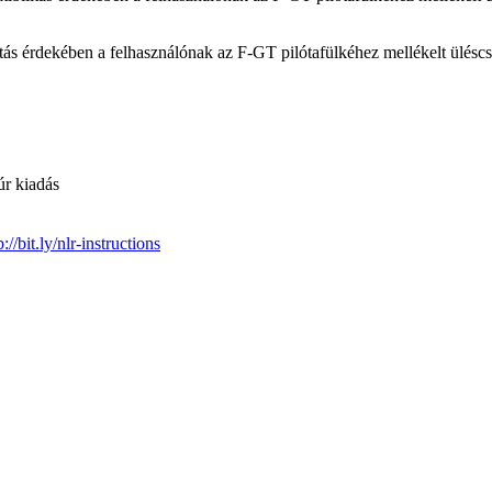
 érdekében a felhasználónak az F-GT pilótafülkéhez mellékelt üléscsúsz
úr kiadás
p://bit.ly/nlr-instructions