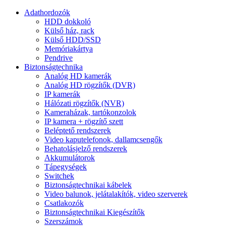
Adathordozók
HDD dokkoló
Külső ház, rack
Külső HDD/SSD
Memóriakártya
Pendrive
Biztonságtechnika
Analóg HD kamerák
Analóg HD rögzítők (DVR)
IP kamerák
Hálózati rögzítők (NVR)
Kameraházak, tartókonzolok
IP kamera + rögzítő szett
Beléptető rendszerek
Video kaputelefonok, dallamcsengők
Behatolásjelző rendszerek
Akkumulátorok
Tápegységek
Switchek
Biztonságtechnikai kábelek
Video balunok, jelátalakítók, video szerverek
Csatlakozók
Biztonságtechnikai Kiegészítők
Szerszámok