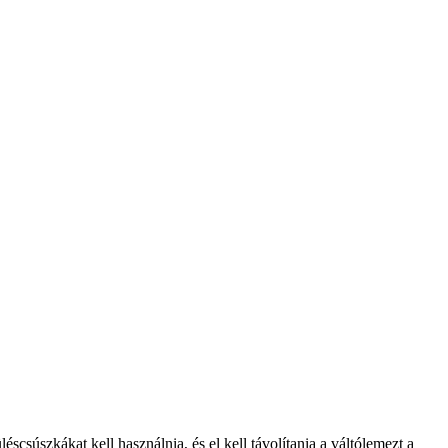
csúszkákat kell használnia, és el kell távolítania a váltólemezt a