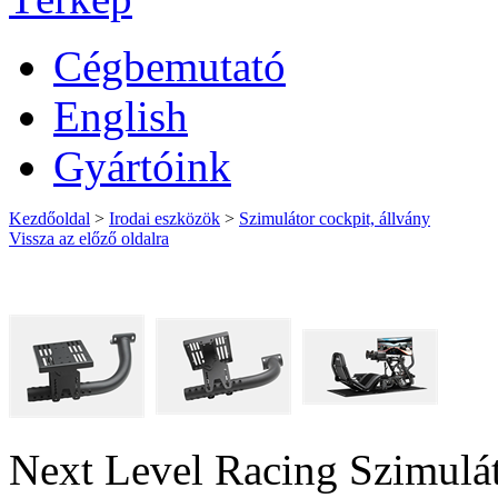
Cégbemutató
English
Gyártóink
Kezdőoldal
>
Irodai eszközök
>
Szimulátor cockpit, állvány
Vissza az előző oldalra
Next Level Racing Szimulát