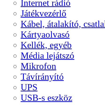
Internet rádió
Játékvezérlő
Kábel, átalakító, csatl
Kártyaolvasó
Kellék, egyéb
Média lejátszó
Mikrofon
Távírányító
UPS
USB-s eszköz