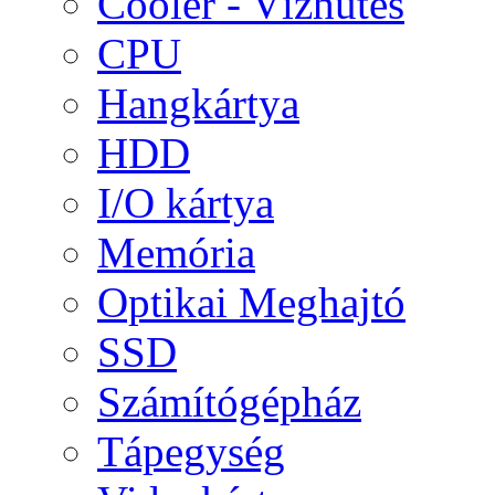
Cooler - Vízhűtés
CPU
Hangkártya
HDD
I/O kártya
Memória
Optikai Meghajtó
SSD
Számítógépház
Tápegység