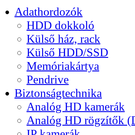
Adathordozók
HDD dokkoló
Külső ház, rack
Külső HDD/SSD
Memóriakártya
Pendrive
Biztonságtechnika
Analóg HD kamerák
Analóg HD rögzítők 
IP kamerák