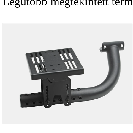
Legutóbb megtekintett ter