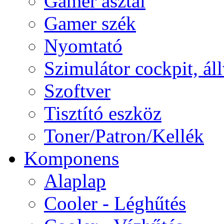
Gamer asztal
Gamer szék
Nyomtató
Szimulátor cockpit, ál
Szoftver
Tisztító eszköz
Toner/Patron/Kellék
Komponens
Alaplap
Cooler - Léghűtés