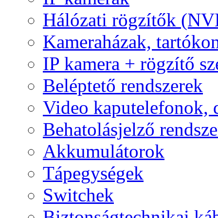
Hálózati rögzítők (NV
Kameraházak, tartóko
IP kamera + rögzítő sz
Beléptető rendszerek
Video kaputelefonok,
Behatolásjelző rendsze
Akkumulátorok
Tápegységek
Switchek
Biztonságtechnikai ká