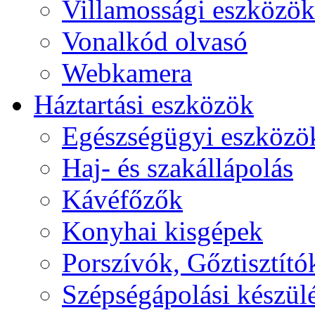
Villamossági eszközök
Vonalkód olvasó
Webkamera
Háztartási eszközök
Egészségügyi eszközö
Haj- és szakállápolás
Kávéfőzők
Konyhai kisgépek
Porszívók, Gőztisztító
Szépségápolási készül