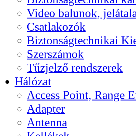
Video balunok, jelátal
Csatlakozók
Biztonságtechnikai Ki
Szerszámok
Tűzjelző rendszerek
Hálózat
Access Point, Range E
Adapter
Antenna
Kellékek