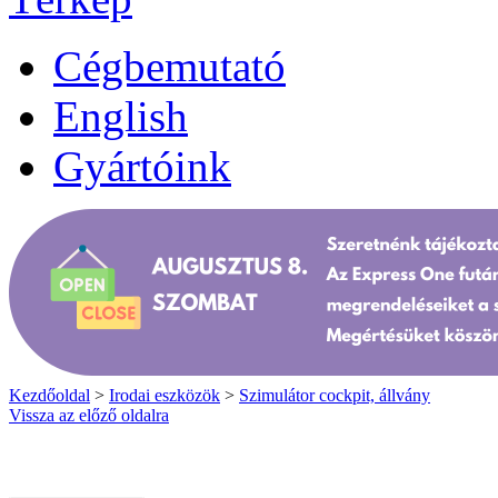
Cégbemutató
English
Gyártóink
Kezdőoldal
>
Irodai eszközök
>
Szimulátor cockpit, állvány
Vissza az előző oldalra