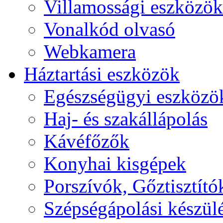
Villamossági eszközök
Vonalkód olvasó
Webkamera
Háztartási eszközök
Egészségügyi eszközö
Haj- és szakállápolás
Kávéfőzők
Konyhai kisgépek
Porszívók, Gőztisztító
Szépségápolási készül