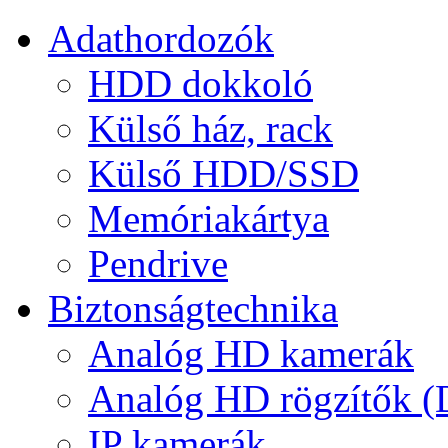
Adathordozók
HDD dokkoló
Külső ház, rack
Külső HDD/SSD
Memóriakártya
Pendrive
Biztonságtechnika
Analóg HD kamerák
Analóg HD rögzítők 
IP kamerák