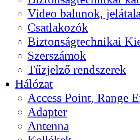
Video balunok, jelátal
Csatlakozók
Biztonságtechnikai Ki
Szerszámok
Tűzjelző rendszerek
Hálózat
Access Point, Range E
Adapter
Antenna
Kellékek