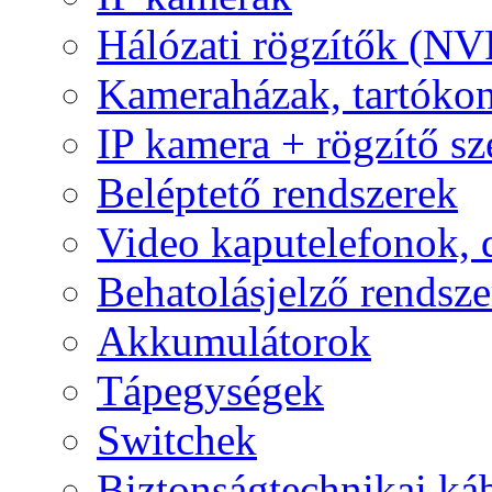
Hálózati rögzítők (NV
Kameraházak, tartóko
IP kamera + rögzítő sz
Beléptető rendszerek
Video kaputelefonok,
Behatolásjelző rendsze
Akkumulátorok
Tápegységek
Switchek
Biztonságtechnikai ká