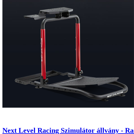
Next Level Racing Szimulátor állvány - Ra