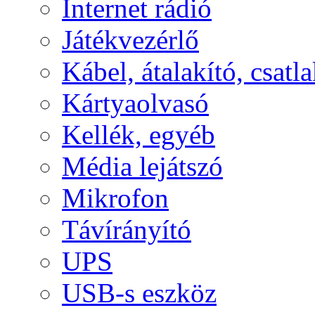
Internet rádió
Játékvezérlő
Kábel, átalakító, csatl
Kártyaolvasó
Kellék, egyéb
Média lejátszó
Mikrofon
Távírányító
UPS
USB-s eszköz