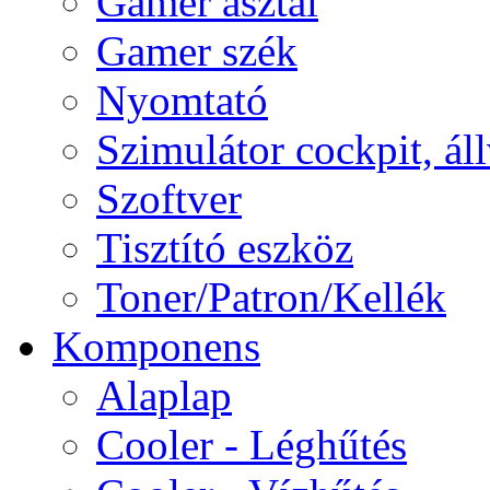
Gamer asztal
Gamer szék
Nyomtató
Szimulátor cockpit, ál
Szoftver
Tisztító eszköz
Toner/Patron/Kellék
Komponens
Alaplap
Cooler - Léghűtés