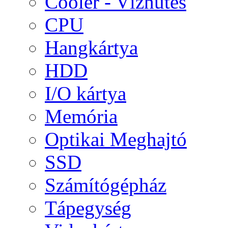
Cooler - Vízhűtés
CPU
Hangkártya
HDD
I/O kártya
Memória
Optikai Meghajtó
SSD
Számítógépház
Tápegység