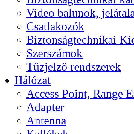
Video balunok, jelátal
Csatlakozók
Biztonságtechnikai Ki
Szerszámok
Tűzjelző rendszerek
Hálózat
Access Point, Range E
Adapter
Antenna
Kellékek