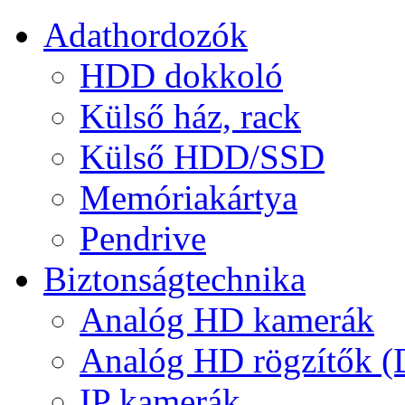
Adathordozók
HDD dokkoló
Külső ház, rack
Külső HDD/SSD
Memóriakártya
Pendrive
Biztonságtechnika
Analóg HD kamerák
Analóg HD rögzítők 
IP kamerák