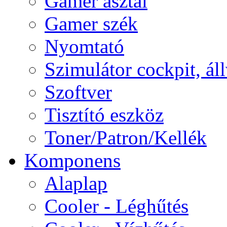
Gamer asztal
Gamer szék
Nyomtató
Szimulátor cockpit, ál
Szoftver
Tisztító eszköz
Toner/Patron/Kellék
Komponens
Alaplap
Cooler - Léghűtés