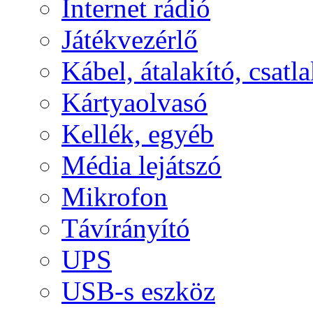
Internet rádió
Játékvezérlő
Kábel, átalakító, csatl
Kártyaolvasó
Kellék, egyéb
Média lejátszó
Mikrofon
Távírányító
UPS
USB-s eszköz