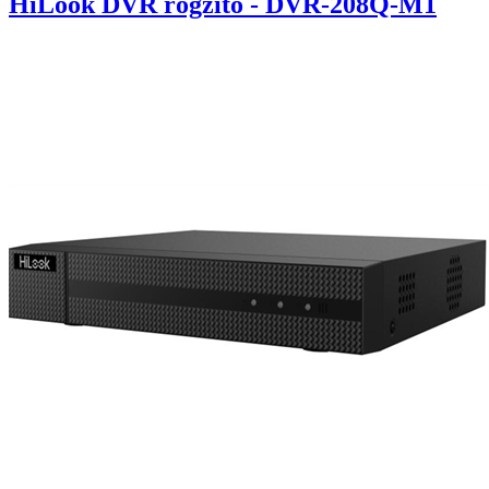
HiLook DVR rögzítő - DVR-208Q-M1