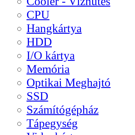
Cooler - Vízhűtés
CPU
Hangkártya
HDD
I/O kártya
Memória
Optikai Meghajtó
SSD
Számítógépház
Tápegység