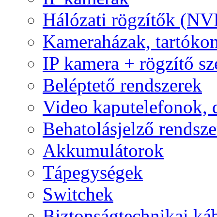
Hálózati rögzítők (NV
Kameraházak, tartóko
IP kamera + rögzítő sz
Beléptető rendszerek
Video kaputelefonok,
Behatolásjelző rendsze
Akkumulátorok
Tápegységek
Switchek
Biztonságtechnikai ká