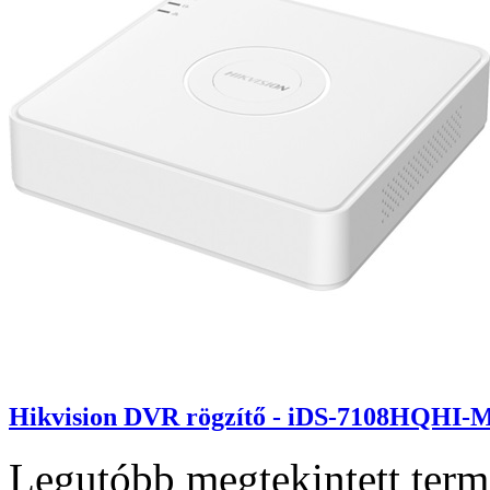
Hikvision DVR rögzítő - iDS-7108HQHI-
Legutóbb megtekintett ter