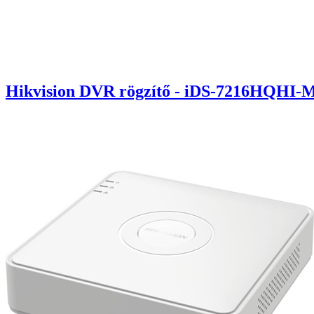
Hikvision DVR rögzítő - iDS-7216HQHI-M1/