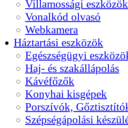
Villamossági eszközök
Vonalkód olvasó
Webkamera
Háztartási eszközök
Egészségügyi eszközö
Haj- és szakállápolás
Kávéfőzők
Konyhai kisgépek
Porszívók, Gőztisztító
Szépségápolási készül