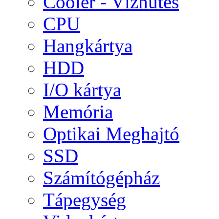
Cooler - Vízhűtés
CPU
Hangkártya
HDD
I/O kártya
Memória
Optikai Meghajtó
SSD
Számítógépház
Tápegység