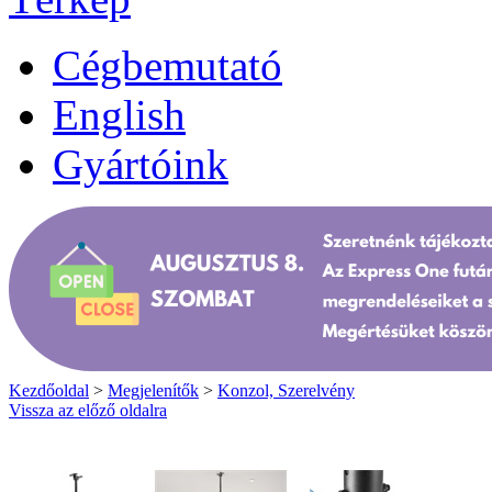
Cégbemutató
English
Gyártóink
Kezdőoldal
>
Megjelenítők
>
Konzol, Szerelvény
Vissza az előző oldalra