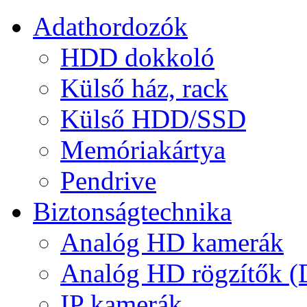
Adathordozók
HDD dokkoló
Külső ház, rack
Külső HDD/SSD
Memóriakártya
Pendrive
Biztonságtechnika
Analóg HD kamerák
Analóg HD rögzítők 
IP kamerák