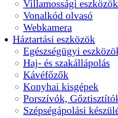
Villamossági eszközök
Vonalkód olvasó
Webkamera
Háztartási eszközök
Egészségügyi eszközö
Haj- és szakállápolás
Kávéfőzők
Konyhai kisgépek
Porszívók, Gőztisztító
Szépségápolási készül