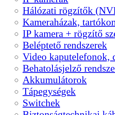
Hálózati rögzítők (NV
Kameraházak, tartóko
IP kamera + rögzítő sz
Beléptető rendszerek
Video kaputelefonok,
Behatolásjelző rendsze
Akkumulátorok
Tápegységek
Switchek
Biztonságtechnikai ká