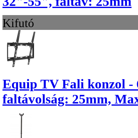
32"-55", faltáv: 25mm
Kifutó
Equip TV Fali konzol - 
faltávolság: 25mm, Max.