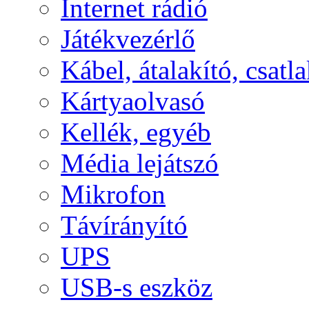
Internet rádió
Játékvezérlő
Kábel, átalakító, csatl
Kártyaolvasó
Kellék, egyéb
Média lejátszó
Mikrofon
Távírányító
UPS
USB-s eszköz