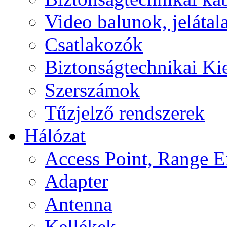
Video balunok, jelátal
Csatlakozók
Biztonságtechnikai Ki
Szerszámok
Tűzjelző rendszerek
Hálózat
Access Point, Range E
Adapter
Antenna
Kellékek