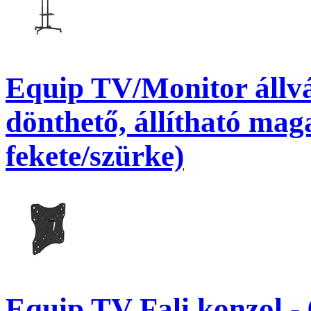
Equip TV/Monitor állvá
dönthető, állítható mag
fekete/szürke)
Equip TV Fali konzol -