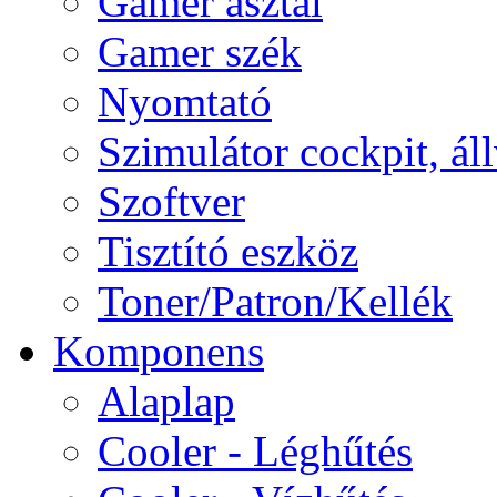
Gamer asztal
Gamer szék
Nyomtató
Szimulátor cockpit, ál
Szoftver
Tisztító eszköz
Toner/Patron/Kellék
Komponens
Alaplap
Cooler - Léghűtés