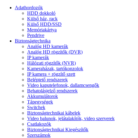
Adathordozók
HDD dokkoló
Külső ház, rack
Külső HDD/SSD
Memóriakártya
Pendrive
Biztonságtechnika
Analóg HD kamerák
Analóg HD rögzítők (DVR)
IP kamerák
Hálózati rögzítők (NVR)
Kameraházak, tartókonzolok
IP kamera + rögzítő szett
Beléptető rendszerek
Video kaputelefonok, dallamcsengők
Behatolásjelző rendszerek
Akkumulátorok
Tápegységek
Switchek
Biztonságtechnikai kábelek
Video balunok, jelátalakítók, video szerverek
Csatlakozók
Biztonságtechnikai Kiegészítők
Szerszámok