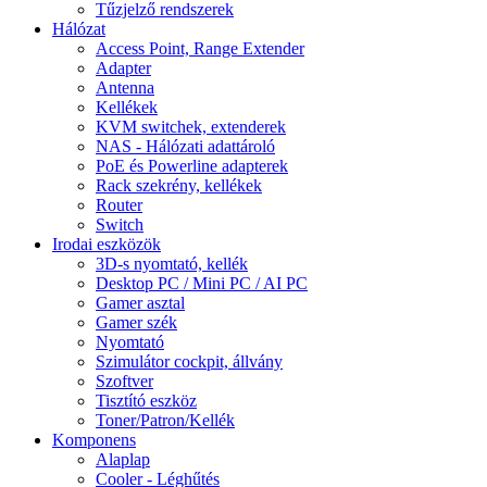
Tűzjelző rendszerek
Hálózat
Access Point, Range Extender
Adapter
Antenna
Kellékek
KVM switchek, extenderek
NAS - Hálózati adattároló
PoE és Powerline adapterek
Rack szekrény, kellékek
Router
Switch
Irodai eszközök
3D-s nyomtató, kellék
Desktop PC / Mini PC / AI PC
Gamer asztal
Gamer szék
Nyomtató
Szimulátor cockpit, állvány
Szoftver
Tisztító eszköz
Toner/Patron/Kellék
Komponens
Alaplap
Cooler - Léghűtés