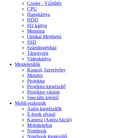
Cooler - Vízhűtés
CPU
Hangkártya
HDD
I/O kártya
Memória
Optikai Meghajtó
SSD
Számítógépház
Tápegység
Videokártya
Megjelenítők
Konzol, Szerelvény
Monitor
Projektor
Projektor kiegészítő
Projektor vászon
Speciális kijelző
Mobil eszközök
Autós kiegészítők
E-book olvasó
Kamera (Autós/Akció)
Mobiltelefon
Notebook
Notebook kiegészítő