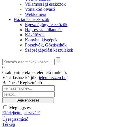
Villamossági eszközök
Vonalkód olvasó
Webkamera
Háztartási eszközök
Egészségügyi eszközök
Haj- és szakállápolás
Kávéfőzők
Konyhai kisgépek
Porszívók, Gőztisztítók
Szépségápolási készülékek
0
Csak partnereknek elérhető funkció.
Vásárláshoz kérjük,
jelentkezzen be
!
Belépés / Regisztráció
Megjegyzés
Elfelejtette jelszavát?
Új regisztráció
Térkép