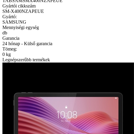
TABSAMSMX400NZAPEUE
Gyártói cikkszám
SM-X400NZAPEUE
Gyártó:
SAMSUNG
Mennyiségi egység
db
Garancia
24 hónap - Külső garancia
Tömeg:
0 kg
Legnépszerűbb termékek