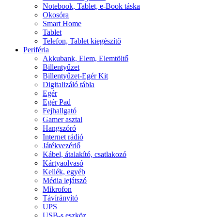
Notebook, Tablet, e-Book táska
Okosóra
Smart Home
Tablet
Telefon, Tablet kiegészítő
Periféria
Akkubank, Elem, Elemtöltő
Billentyűzet
Billentyűzet-Egér Kit
Digitalizáló tábla
Egér
Egér Pad
Fejhallgató
Gamer asztal
Hangszóró
Internet rádió
Játékvezérlő
Kábel, átalakító, csatlakozó
Kártyaolvasó
Kellék, egyéb
Média lejátszó
Mikrofon
Távírányító
UPS
USB-s eszköz