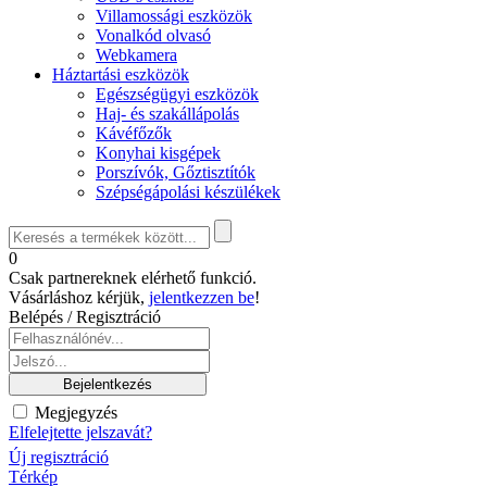
Villamossági eszközök
Vonalkód olvasó
Webkamera
Háztartási eszközök
Egészségügyi eszközök
Haj- és szakállápolás
Kávéfőzők
Konyhai kisgépek
Porszívók, Gőztisztítók
Szépségápolási készülékek
0
Csak partnereknek elérhető funkció.
Vásárláshoz kérjük,
jelentkezzen be
!
Belépés / Regisztráció
Megjegyzés
Elfelejtette jelszavát?
Új regisztráció
Térkép