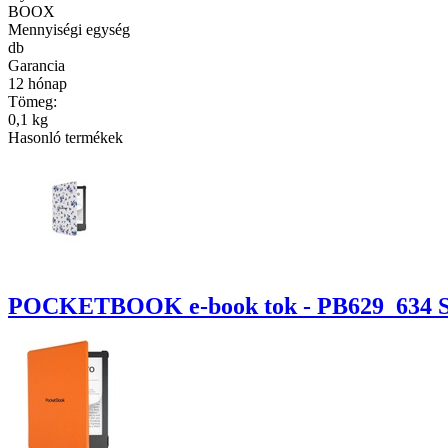
BOOX
Mennyiségi egység
db
Garancia
12 hónap
Tömeg:
0,1 kg
Hasonló termékek
POCKETBOOK e-book tok - PB629_634 She