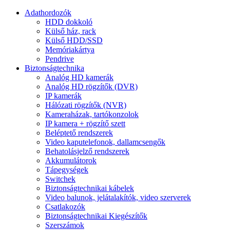
Adathordozók
HDD dokkoló
Külső ház, rack
Külső HDD/SSD
Memóriakártya
Pendrive
Biztonságtechnika
Analóg HD kamerák
Analóg HD rögzítők (DVR)
IP kamerák
Hálózati rögzítők (NVR)
Kameraházak, tartókonzolok
IP kamera + rögzítő szett
Beléptető rendszerek
Video kaputelefonok, dallamcsengők
Behatolásjelző rendszerek
Akkumulátorok
Tápegységek
Switchek
Biztonságtechnikai kábelek
Video balunok, jelátalakítók, video szerverek
Csatlakozók
Biztonságtechnikai Kiegészítők
Szerszámok