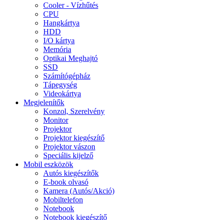
Cooler - Vízhűtés
CPU
Hangkártya
HDD
I/O kártya
Memória
Optikai Meghajtó
SSD
Számítógépház
Tápegység
Videokártya
Megjelenítők
Konzol, Szerelvény
Monitor
Projektor
Projektor kiegészítő
Projektor vászon
Speciális kijelző
Mobil eszközök
Autós kiegészítők
E-book olvasó
Kamera (Autós/Akció)
Mobiltelefon
Notebook
Notebook kiegészítő