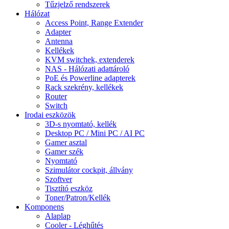
Tűzjelző rendszerek
Hálózat
Access Point, Range Extender
Adapter
Antenna
Kellékek
KVM switchek, extenderek
NAS - Hálózati adattároló
PoE és Powerline adapterek
Rack szekrény, kellékek
Router
Switch
Irodai eszközök
3D-s nyomtató, kellék
Desktop PC / Mini PC / AI PC
Gamer asztal
Gamer szék
Nyomtató
Szimulátor cockpit, állvány
Szoftver
Tisztító eszköz
Toner/Patron/Kellék
Komponens
Alaplap
Cooler - Léghűtés