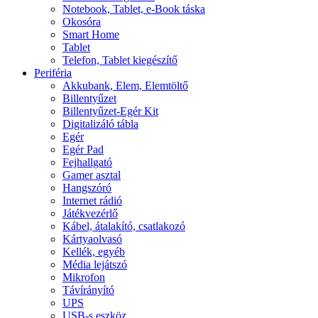
Notebook, Tablet, e-Book táska
Okosóra
Smart Home
Tablet
Telefon, Tablet kiegészítő
Periféria
Akkubank, Elem, Elemtöltő
Billentyűzet
Billentyűzet-Egér Kit
Digitalizáló tábla
Egér
Egér Pad
Fejhallgató
Gamer asztal
Hangszóró
Internet rádió
Játékvezérlő
Kábel, átalakító, csatlakozó
Kártyaolvasó
Kellék, egyéb
Média lejátszó
Mikrofon
Távírányító
UPS
USB-s eszköz