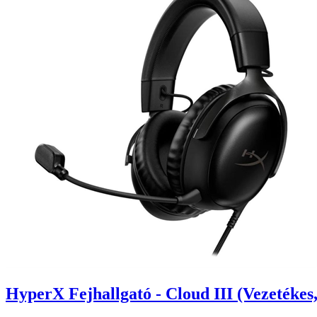
HyperX Fejhallgató - Cloud III (Vezetéke