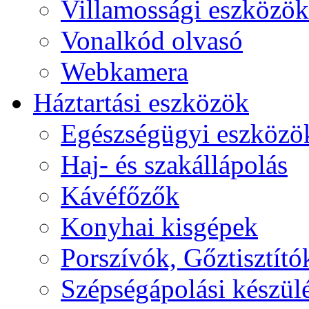
Villamossági eszközök
Vonalkód olvasó
Webkamera
Háztartási eszközök
Egészségügyi eszközö
Haj- és szakállápolás
Kávéfőzők
Konyhai kisgépek
Porszívók, Gőztisztító
Szépségápolási készül