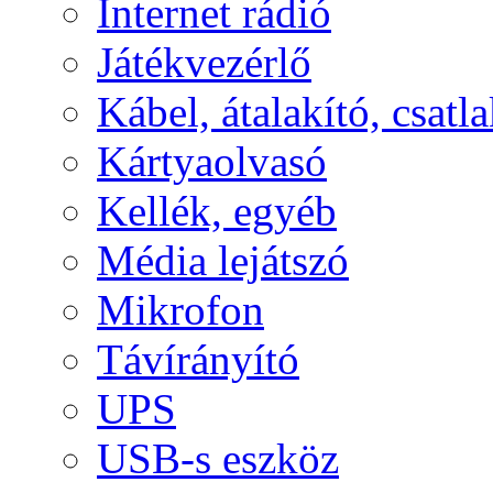
Internet rádió
Játékvezérlő
Kábel, átalakító, csatl
Kártyaolvasó
Kellék, egyéb
Média lejátszó
Mikrofon
Távírányító
UPS
USB-s eszköz