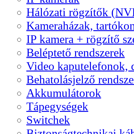
Hálózati rögzítők (NV
Kameraházak, tartóko
IP kamera + rögzítő sz
Beléptető rendszerek
Video kaputelefonok,
Behatolásjelző rendsze
Akkumulátorok
Tápegységek
Switchek
Biztonságtechnikai ká