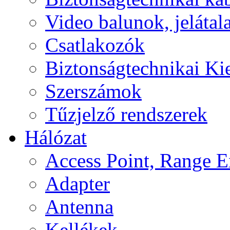
Video balunok, jelátal
Csatlakozók
Biztonságtechnikai Ki
Szerszámok
Tűzjelző rendszerek
Hálózat
Access Point, Range E
Adapter
Antenna
Kellékek