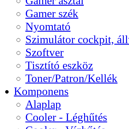
Gamer asztal
Gamer szék
Nyomtató
Szimulátor cockpit, ál
Szoftver
Tisztító eszköz
Toner/Patron/Kellék
Komponens
Alaplap
Cooler - Léghűtés