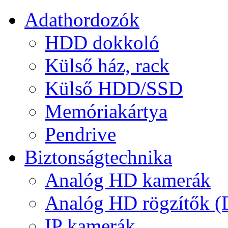
Adathordozók
HDD dokkoló
Külső ház, rack
Külső HDD/SSD
Memóriakártya
Pendrive
Biztonságtechnika
Analóg HD kamerák
Analóg HD rögzítők 
IP kamerák