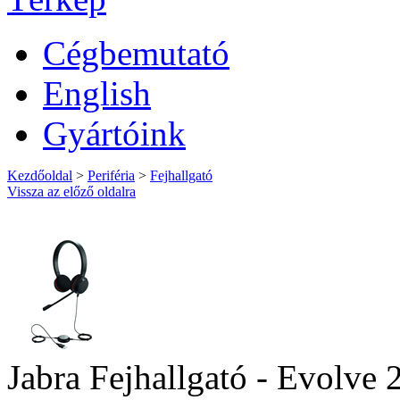
Cégbemutató
English
Gyártóink
Kezdőoldal
>
Periféria
>
Fejhallgató
Vissza az előző oldalra
Jabra Fejhallgató - Evolve