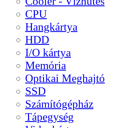
Cooler - Vízhűtés
CPU
Hangkártya
HDD
I/O kártya
Memória
Optikai Meghajtó
SSD
Számítógépház
Tápegység