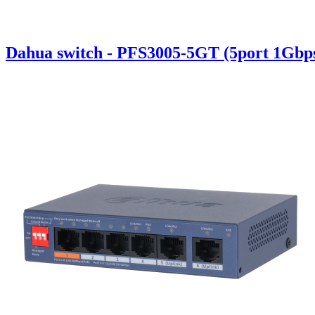
Dahua switch - PFS3005-5GT (5port 1Gbp