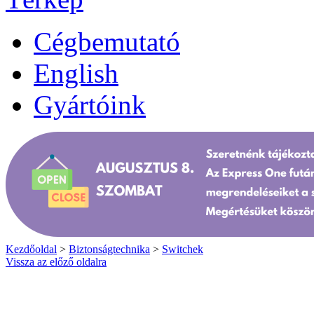
Cégbemutató
English
Gyártóink
Kezdőoldal
>
Biztonságtechnika
>
Switchek
Vissza az előző oldalra