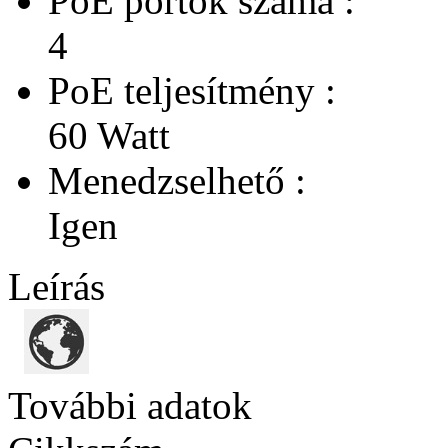
PoE portok száma :
4
PoE teljesítmény :
60 Watt
Menedzselhető :
Igen
Leírás
További adatok