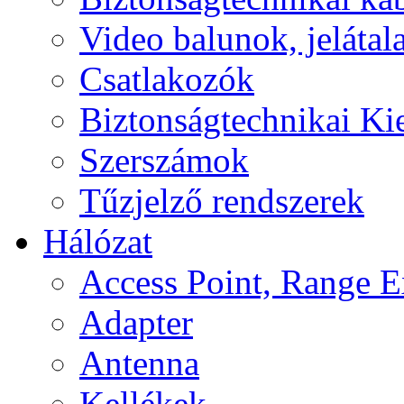
Video balunok, jelátal
Csatlakozók
Biztonságtechnikai Ki
Szerszámok
Tűzjelző rendszerek
Hálózat
Access Point, Range E
Adapter
Antenna
Kellékek