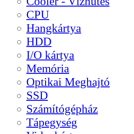
Cooler - Vízhűtés
CPU
Hangkártya
HDD
I/O kártya
Memória
Optikai Meghajtó
SSD
Számítógépház
Tápegység