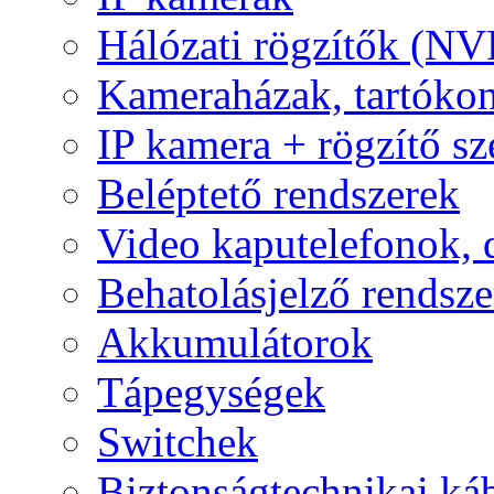
Hálózati rögzítők (NV
Kameraházak, tartóko
IP kamera + rögzítő sz
Beléptető rendszerek
Video kaputelefonok,
Behatolásjelző rendsze
Akkumulátorok
Tápegységek
Switchek
Biztonságtechnikai ká