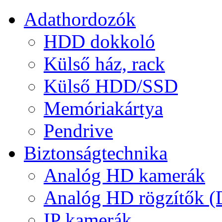
Adathordozók
HDD dokkoló
Külső ház, rack
Külső HDD/SSD
Memóriakártya
Pendrive
Biztonságtechnika
Analóg HD kamerák
Analóg HD rögzítők 
IP kamerák