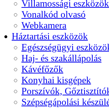
Villamossági eszközök
Vonalkód olvasó
Webkamera
Háztartási eszközök
Egészségügyi eszközö
Haj- és szakállápolás
Kávéfőzők
Konyhai kisgépek
Porszívók, Gőztisztító
Szépségápolási készül