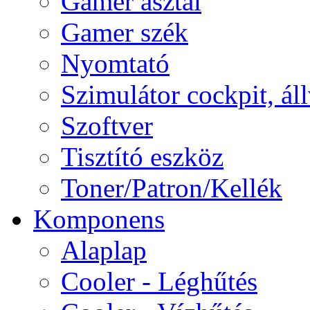
Gamer asztal
Gamer szék
Nyomtató
Szimulátor cockpit, ál
Szoftver
Tisztító eszköz
Toner/Patron/Kellék
Komponens
Alaplap
Cooler - Léghűtés