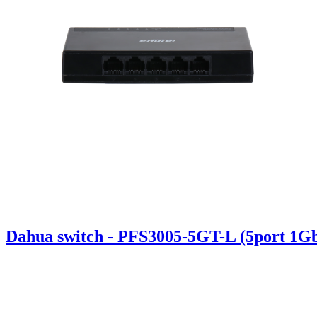
Dahua switch - PFS3005-5GT-L (5port 1G