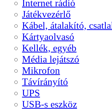
Internet rádió
Játékvezérlő
Kábel, átalakító, csatl
Kártyaolvasó
Kellék, egyéb
Média lejátszó
Mikrofon
Távírányító
UPS
USB-s eszköz