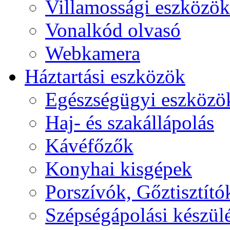
Villamossági eszközök
Vonalkód olvasó
Webkamera
Háztartási eszközök
Egészségügyi eszközö
Haj- és szakállápolás
Kávéfőzők
Konyhai kisgépek
Porszívók, Gőztisztító
Szépségápolási készül