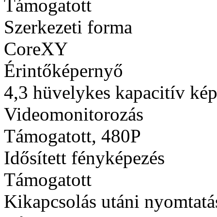
Támogatott
Szerkezeti forma
CoreXY
Érintőképernyő
4,3 hüvelykes kapacitív ké
Videomonitorozás
Támogatott, 480P
Idősített fényképezés
Támogatott
Kikapcsolás utáni nyomtatás