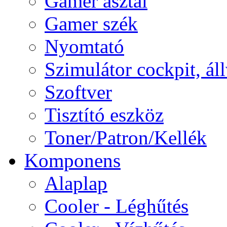
Gamer asztal
Gamer szék
Nyomtató
Szimulátor cockpit, ál
Szoftver
Tisztító eszköz
Toner/Patron/Kellék
Komponens
Alaplap
Cooler - Léghűtés