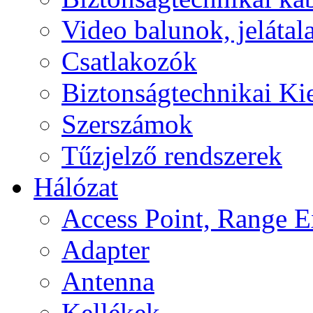
Video balunok, jelátal
Csatlakozók
Biztonságtechnikai Ki
Szerszámok
Tűzjelző rendszerek
Hálózat
Access Point, Range E
Adapter
Antenna
Kellékek