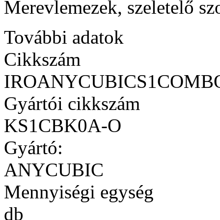
Merevlemezek, szeletelő sz
További adatok
Cikkszám
IROANYCUBICS1COMB
Gyártói cikkszám
KS1CBK0A-O
Gyártó:
ANYCUBIC
Mennyiségi egység
db