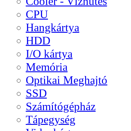
Cooler - Vízhűtés
CPU
Hangkártya
HDD
I/O kártya
Memória
Optikai Meghajtó
SSD
Számítógépház
Tápegység