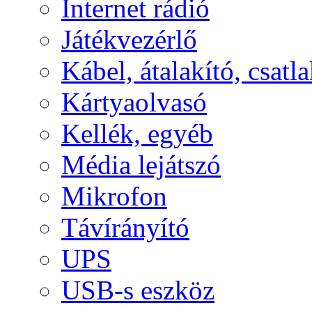
Internet rádió
Játékvezérlő
Kábel, átalakító, csatl
Kártyaolvasó
Kellék, egyéb
Média lejátszó
Mikrofon
Távírányító
UPS
USB-s eszköz