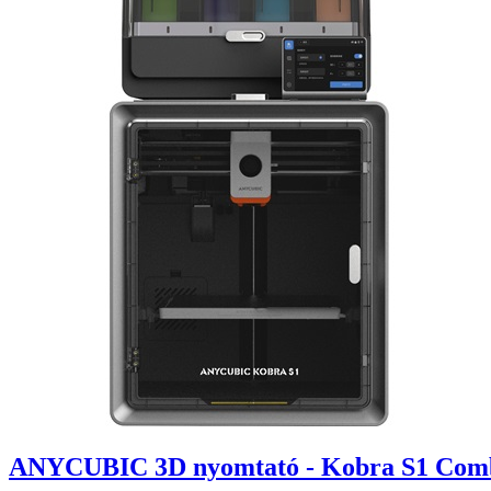
ANYCUBIC 3D nyomtató - Kobra S1 Combo 