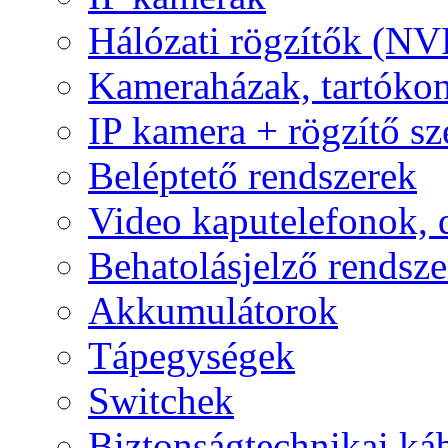
Hálózati rögzítők (NV
Kameraházak, tartóko
IP kamera + rögzítő sz
Beléptető rendszerek
Video kaputelefonok,
Behatolásjelző rendsze
Akkumulátorok
Tápegységek
Switchek
Biztonságtechnikai ká