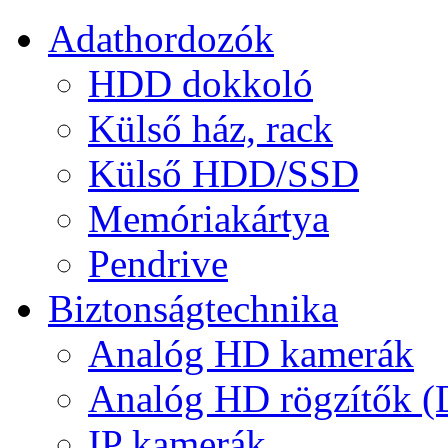
Adathordozók
HDD dokkoló
Külső ház, rack
Külső HDD/SSD
Memóriakártya
Pendrive
Biztonságtechnika
Analóg HD kamerák
Analóg HD rögzítők 
IP kamerák