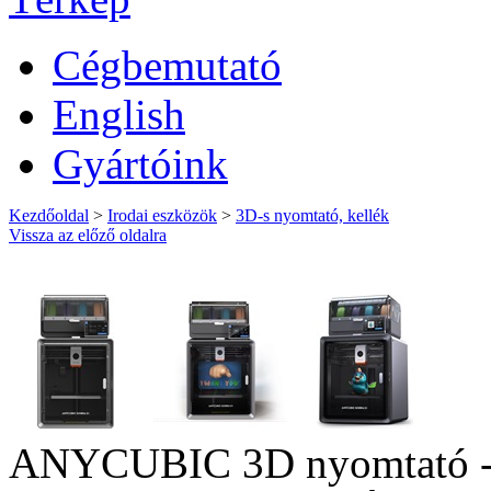
Cégbemutató
English
Gyártóink
Kezdőoldal
>
Irodai eszközök
>
3D-s nyomtató, kellék
Vissza az előző oldalra
ANYCUBIC 3D nyomtató - 