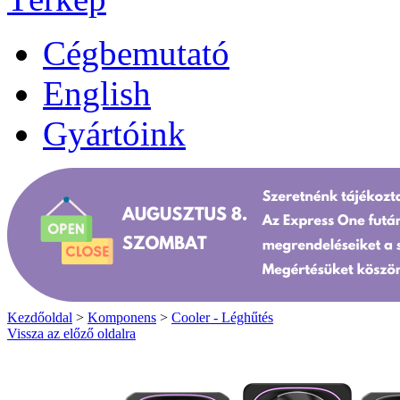
Cégbemutató
English
Gyártóink
Kezdőoldal
>
Komponens
>
Cooler - Léghűtés
Vissza az előző oldalra