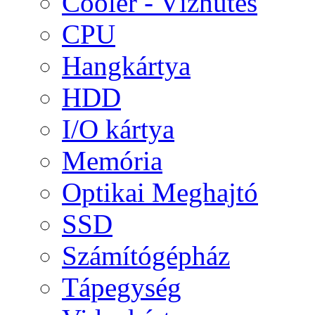
Cooler - Vízhűtés
CPU
Hangkártya
HDD
I/O kártya
Memória
Optikai Meghajtó
SSD
Számítógépház
Tápegység