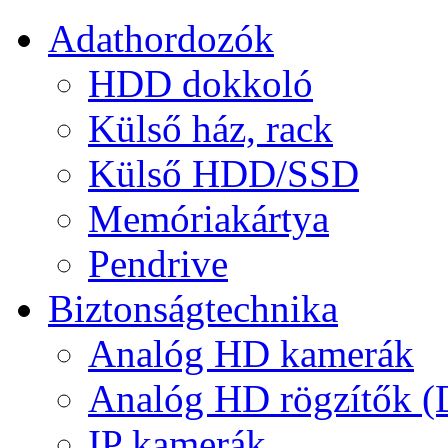
Adathordozók
HDD dokkoló
Külső ház, rack
Külső HDD/SSD
Memóriakártya
Pendrive
Biztonságtechnika
Analóg HD kamerák
Analóg HD rögzítők 
IP kamerák