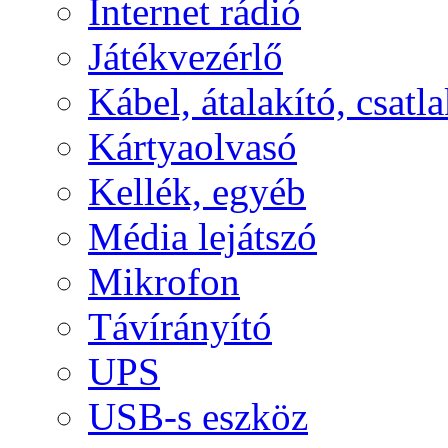
Internet rádió
Játékvezérlő
Kábel, átalakító, csatl
Kártyaolvasó
Kellék, egyéb
Média lejátszó
Mikrofon
Távírányító
UPS
USB-s eszköz