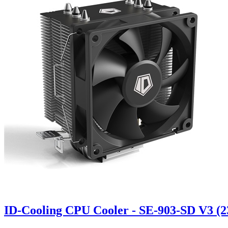
ID-Cooling CPU Cooler - SE-903-SD V3 (23,