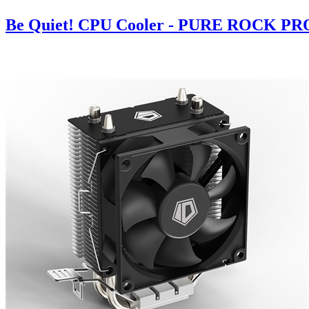
Be Quiet! CPU Cooler - PURE ROCK PRO 