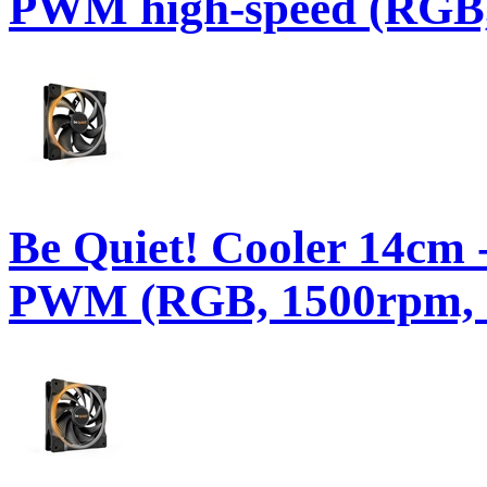
PWM high-speed (RGB, 
Be Quiet! Cooler 14
PWM (RGB, 1500rpm, 2