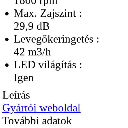
1800 rpm
Max. Zajszint :
29,9 dB
Levegőkeringetés :
42 m3/h
LED világítás :
Igen
Leírás
Gyártói weboldal
További adatok