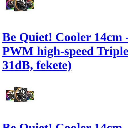
Be Quiet! Cooler 14
PWM high-speed Tripl
31dB, fekete)
Be Quiet! Cooler 14