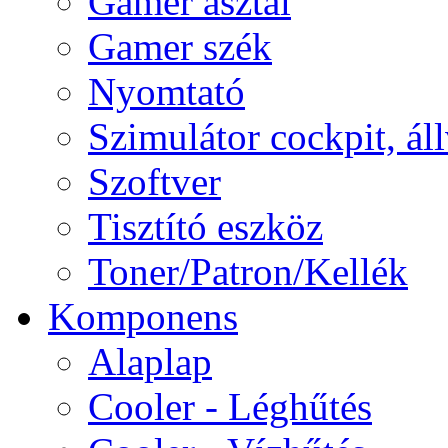
Gamer asztal
Gamer szék
Nyomtató
Szimulátor cockpit, ál
Szoftver
Tisztító eszköz
Toner/Patron/Kellék
Komponens
Alaplap
Cooler - Léghűtés