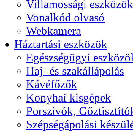
Villamossági eszközök
Vonalkód olvasó
Webkamera
Háztartási eszközök
Egészségügyi eszközö
Haj- és szakállápolás
Kávéfőzők
Konyhai kisgépek
Porszívók, Gőztisztító
Szépségápolási készül