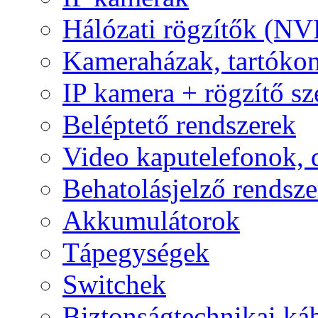
Hálózati rögzítők (NV
Kameraházak, tartóko
IP kamera + rögzítő sz
Beléptető rendszerek
Video kaputelefonok,
Behatolásjelző rendsze
Akkumulátorok
Tápegységek
Switchek
Biztonságtechnikai ká