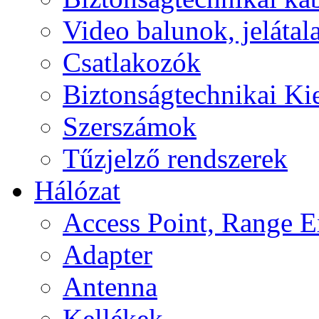
Video balunok, jelátal
Csatlakozók
Biztonságtechnikai Ki
Szerszámok
Tűzjelző rendszerek
Hálózat
Access Point, Range E
Adapter
Antenna
Kellékek