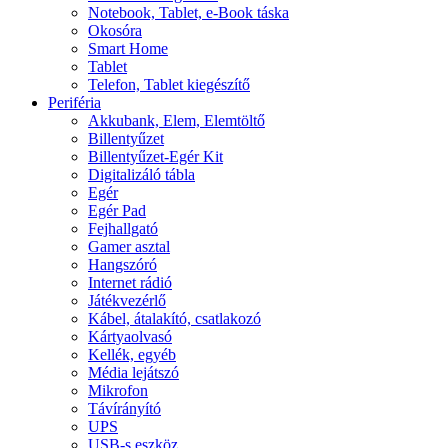
Notebook, Tablet, e-Book táska
Okosóra
Smart Home
Tablet
Telefon, Tablet kiegészítő
Periféria
Akkubank, Elem, Elemtöltő
Billentyűzet
Billentyűzet-Egér Kit
Digitalizáló tábla
Egér
Egér Pad
Fejhallgató
Gamer asztal
Hangszóró
Internet rádió
Játékvezérlő
Kábel, átalakító, csatlakozó
Kártyaolvasó
Kellék, egyéb
Média lejátszó
Mikrofon
Távírányító
UPS
USB-s eszköz