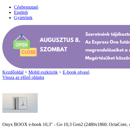
Cégbemutató
English
Gyártóink
Kezdőoldal
>
Mobil eszközök
>
E-book olvasó
Vissza az előző oldalra
Onyx BOOX e-book 10,3" - Go 10,3 Gen2 (2480x1860; OctaCore, 