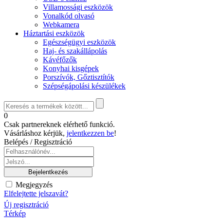
Villamossági eszközök
Vonalkód olvasó
Webkamera
Háztartási eszközök
Egészségügyi eszközök
Haj- és szakállápolás
Kávéfőzők
Konyhai kisgépek
Porszívók, Gőztisztítók
Szépségápolási készülékek
0
Csak partnereknek elérhető funkció.
Vásárláshoz kérjük,
jelentkezzen be
!
Belépés / Regisztráció
Megjegyzés
Elfelejtette jelszavát?
Új regisztráció
Térkép