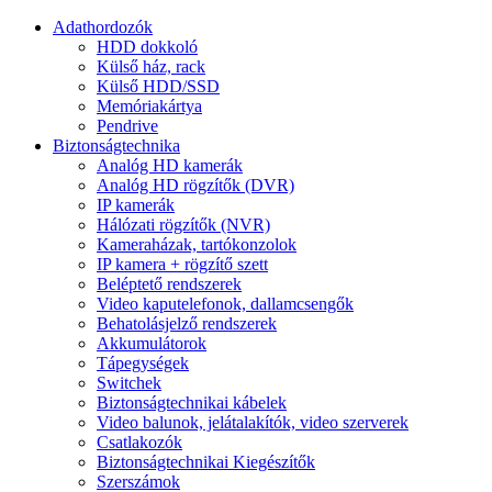
Adathordozók
HDD dokkoló
Külső ház, rack
Külső HDD/SSD
Memóriakártya
Pendrive
Biztonságtechnika
Analóg HD kamerák
Analóg HD rögzítők (DVR)
IP kamerák
Hálózati rögzítők (NVR)
Kameraházak, tartókonzolok
IP kamera + rögzítő szett
Beléptető rendszerek
Video kaputelefonok, dallamcsengők
Behatolásjelző rendszerek
Akkumulátorok
Tápegységek
Switchek
Biztonságtechnikai kábelek
Video balunok, jelátalakítók, video szerverek
Csatlakozók
Biztonságtechnikai Kiegészítők
Szerszámok