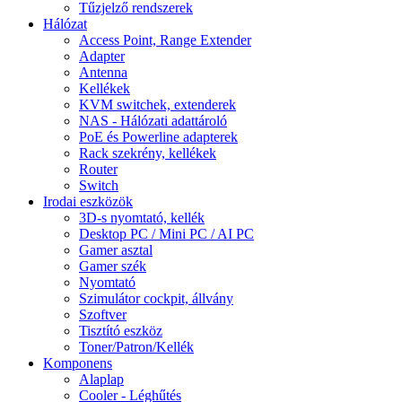
Tűzjelző rendszerek
Hálózat
Access Point, Range Extender
Adapter
Antenna
Kellékek
KVM switchek, extenderek
NAS - Hálózati adattároló
PoE és Powerline adapterek
Rack szekrény, kellékek
Router
Switch
Irodai eszközök
3D-s nyomtató, kellék
Desktop PC / Mini PC / AI PC
Gamer asztal
Gamer szék
Nyomtató
Szimulátor cockpit, állvány
Szoftver
Tisztító eszköz
Toner/Patron/Kellék
Komponens
Alaplap
Cooler - Léghűtés