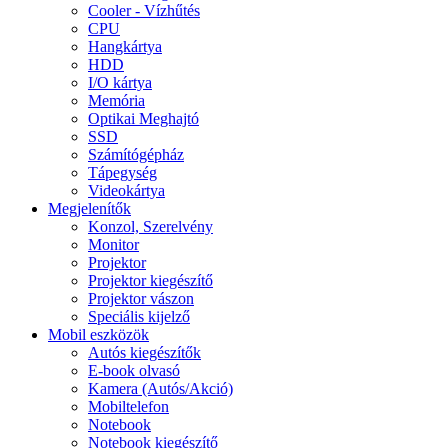
Cooler - Vízhűtés
CPU
Hangkártya
HDD
I/O kártya
Memória
Optikai Meghajtó
SSD
Számítógépház
Tápegység
Videokártya
Megjelenítők
Konzol, Szerelvény
Monitor
Projektor
Projektor kiegészítő
Projektor vászon
Speciális kijelző
Mobil eszközök
Autós kiegészítők
E-book olvasó
Kamera (Autós/Akció)
Mobiltelefon
Notebook
Notebook kiegészítő