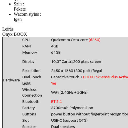
Szín :
Fekete
Wacom stylus :
Igen
Leírás
Onyx BOOX
CPU
Qualcomm Octa-core
(6350)
RAM
4GB
Memory
64GB
Display
10.3"
Carta1200
glass screen
Resolution
2480 x 1860 (300 ppi) /Regal
Dual Touch
Capacitive touch +
BOOX InkSense Plus Active
Hardware
Light
Yes
Wireless
WiFi (2.4GHz + 5GHz)
Connection
Bluetooth
BT 5.1
Battery
3700mAh Polymer Li-on
Buttons
power button without fingerprint recognitio
Slot
USB-C (support OTG)
Speaker
Dual speakers