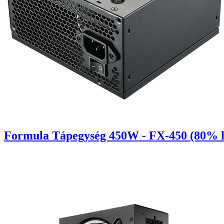
Formula Tápegység 450W - FX-450 (80% h