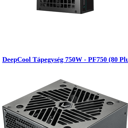
DeepCool Tápegység 750W - PF750 (80 Plu