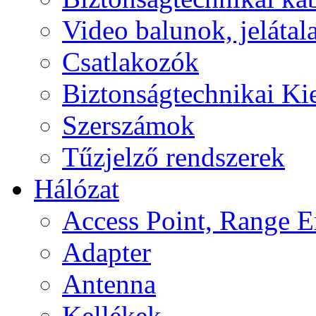
Video balunok, jelátal
Csatlakozók
Biztonságtechnikai Ki
Szerszámok
Tűzjelző rendszerek
Hálózat
Access Point, Range E
Adapter
Antenna
Kellékek