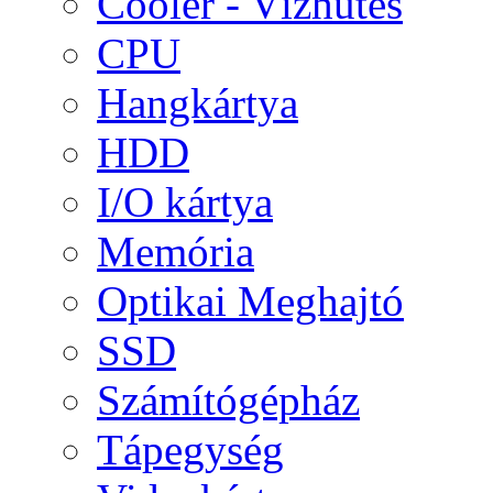
Cooler - Vízhűtés
CPU
Hangkártya
HDD
I/O kártya
Memória
Optikai Meghajtó
SSD
Számítógépház
Tápegység