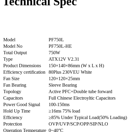
Technical Spec
Model
PF750L
Model No
PF750L-HE
Total Output
750W
Type
ATX12V V2.31
Product Dimensions
150×140×86mm (W x L x H)
Efficiency certification
80Plus 230VEU White
Fan Size
120×120×25mm
Fan Bearing
Sleeve Bearing
Topology
Active PFC+Double tube forward
Capacitors
Full Chinese Electroyltic Capacitors
Power Good Signal
100-150ms
Hold Up Time
≥16ms 75% load
Efficiency
≥85% Under Typical Load(50% Loading)
Protection
OVP/UVP/SCP/OPP/SIP/NLO
Operation Temperature
0~40°C