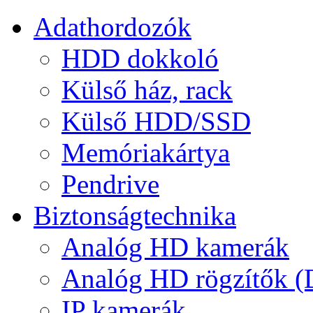
Adathordozók
HDD dokkoló
Külső ház, rack
Külső HDD/SSD
Memóriakártya
Pendrive
Biztonságtechnika
Analóg HD kamerák
Analóg HD rögzítők 
IP kamerák