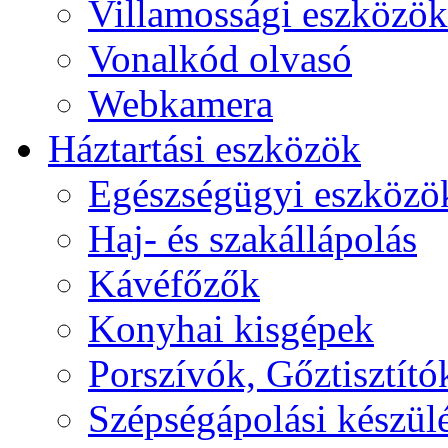
Villamossági eszközök
Vonalkód olvasó
Webkamera
Háztartási eszközök
Egészségügyi eszközö
Haj- és szakállápolás
Kávéfőzők
Konyhai kisgépek
Porszívók, Gőztisztító
Szépségápolási készül