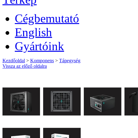
Cégbemutató
English
Gyártóink
Kezdőoldal
>
Komponens
>
Tápegység
Vissza az előző oldalra