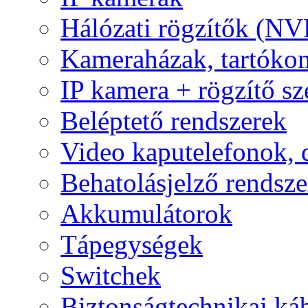
Hálózati rögzítők (NV
Kameraházak, tartóko
IP kamera + rögzítő sz
Beléptető rendszerek
Video kaputelefonok,
Behatolásjelző rendsze
Akkumulátorok
Tápegységek
Switchek
Biztonságtechnikai ká