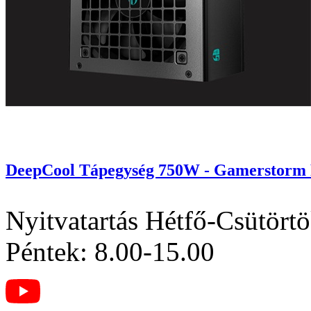
DeepCool Tápegység 750W - Gamerstorm P
Nyitvatartás
Hétfő-Csütörtö
Péntek: 8.00-15.00