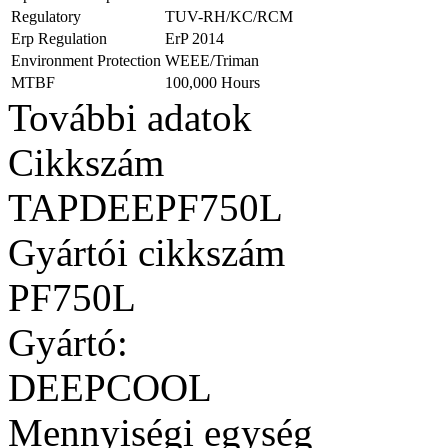
Regulatory
TUV-RH/KC/RCM
Erp Regulation
ErP 2014
Environment Protection
WEEE/Triman
MTBF
100,000 Hours
További adatok
Cikkszám
TAPDEEPF750L
Gyártói cikkszám
PF750L
Gyártó:
DEEPCOOL
Mennyiségi egység