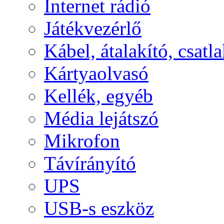
Internet rádió
Játékvezérlő
Kábel, átalakító, csatl
Kártyaolvasó
Kellék, egyéb
Média lejátszó
Mikrofon
Távírányító
UPS
USB-s eszköz