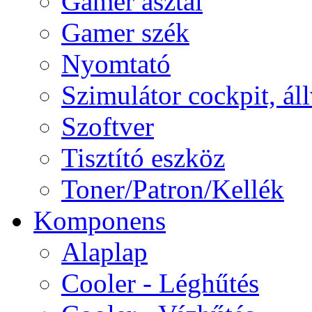
Gamer asztal
Gamer szék
Nyomtató
Szimulátor cockpit, ál
Szoftver
Tisztító eszköz
Toner/Patron/Kellék
Komponens
Alaplap
Cooler - Léghűtés