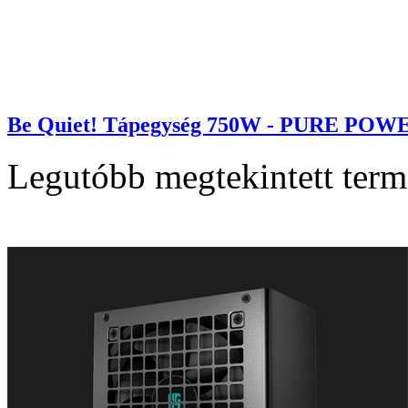
Be Quiet! Tápegység 750W - PURE POWER 
Legutóbb megtekintett ter