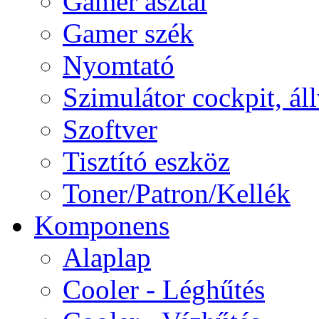
Gamer asztal
Gamer szék
Nyomtató
Szimulátor cockpit, ál
Szoftver
Tisztító eszköz
Toner/Patron/Kellék
Komponens
Alaplap
Cooler - Léghűtés