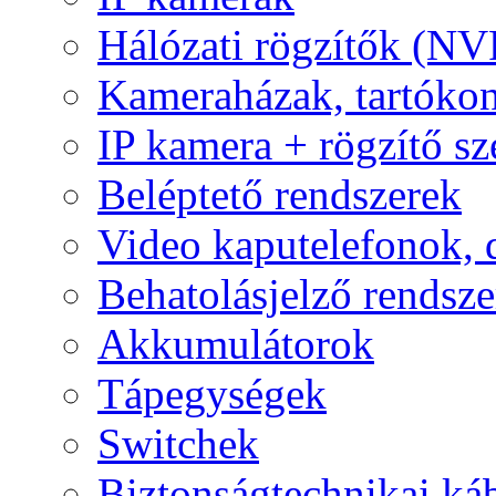
Hálózati rögzítők (NV
Kameraházak, tartóko
IP kamera + rögzítő sz
Beléptető rendszerek
Video kaputelefonok,
Behatolásjelző rendsze
Akkumulátorok
Tápegységek
Switchek
Biztonságtechnikai ká