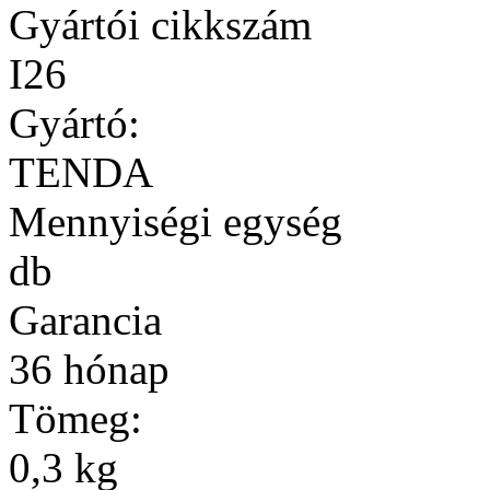
Gyártói cikkszám
I26
Gyártó:
TENDA
Mennyiségi egység
db
Garancia
36 hónap
Tömeg:
0,3 kg