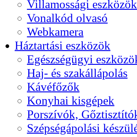
Villamossági eszközök
Vonalkód olvasó
Webkamera
Háztartási eszközök
Egészségügyi eszközö
Haj- és szakállápolás
Kávéfőzők
Konyhai kisgépek
Porszívók, Gőztisztító
Szépségápolási készül