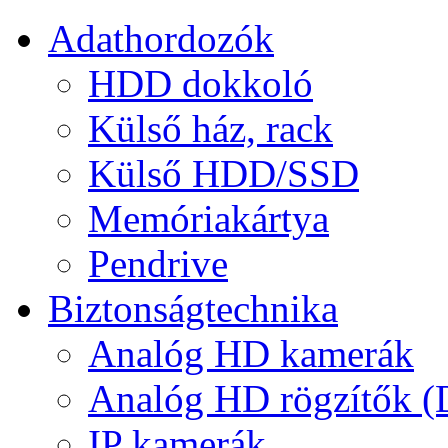
Adathordozók
HDD dokkoló
Külső ház, rack
Külső HDD/SSD
Memóriakártya
Pendrive
Biztonságtechnika
Analóg HD kamerák
Analóg HD rögzítők 
IP kamerák