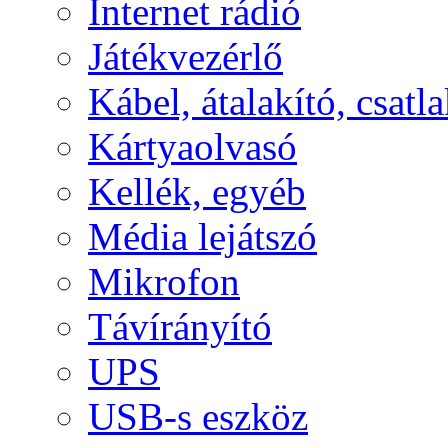
Internet rádió
Játékvezérlő
Kábel, átalakító, csatl
Kártyaolvasó
Kellék, egyéb
Média lejátszó
Mikrofon
Távírányító
UPS
USB-s eszköz