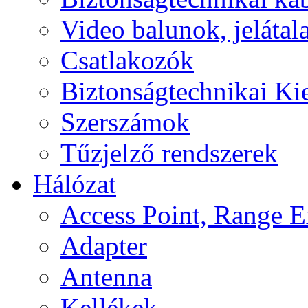
Video balunok, jelátal
Csatlakozók
Biztonságtechnikai Ki
Szerszámok
Tűzjelző rendszerek
Hálózat
Access Point, Range E
Adapter
Antenna
Kellékek