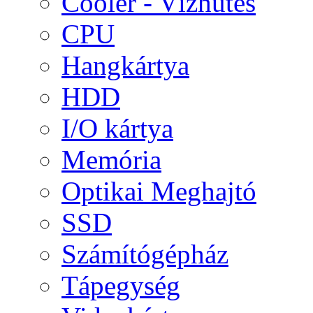
Cooler - Vízhűtés
CPU
Hangkártya
HDD
I/O kártya
Memória
Optikai Meghajtó
SSD
Számítógépház
Tápegység