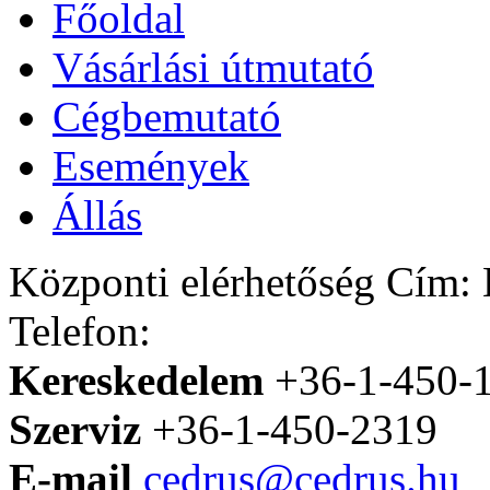
Főoldal
Vásárlási útmutató
Cégbemutató
Események
Állás
Központi elérhetőség
Cím: H
Telefon:
Kereskedelem
+36-1-450-
Szerviz
+36-1-450-2319
E-mail
cedrus@cedrus.hu