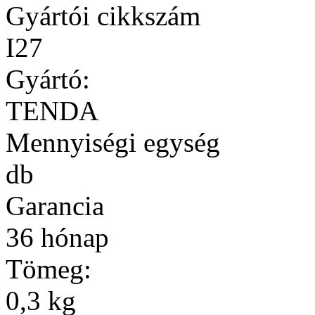
Gyártói cikkszám
I27
Gyártó:
TENDA
Mennyiségi egység
db
Garancia
36 hónap
Tömeg:
0,3 kg