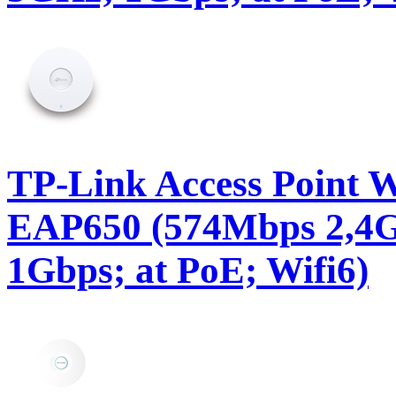
TP-Link Access Point 
EAP650 (574Mbps 2,4
1Gbps; at PoE; Wifi6)