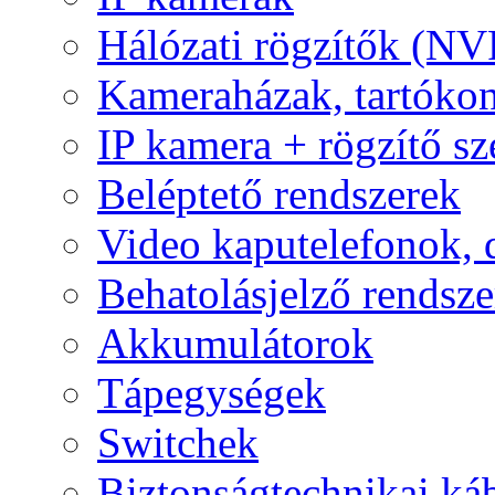
Hálózati rögzítők (NV
Kameraházak, tartóko
IP kamera + rögzítő sz
Beléptető rendszerek
Video kaputelefonok,
Behatolásjelző rendsze
Akkumulátorok
Tápegységek
Switchek
Biztonságtechnikai ká