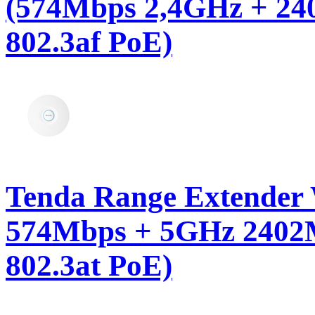
(574Mbps 2,4GHz + 24
802.3af PoE)
Tenda Range Extender 
574Mbps + 5GHz 2402M
802.3at PoE)