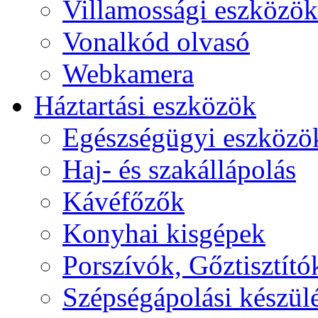
Villamossági eszközök
Vonalkód olvasó
Webkamera
Háztartási eszközök
Egészségügyi eszközö
Haj- és szakállápolás
Kávéfőzők
Konyhai kisgépek
Porszívók, Gőztisztító
Szépségápolási készül