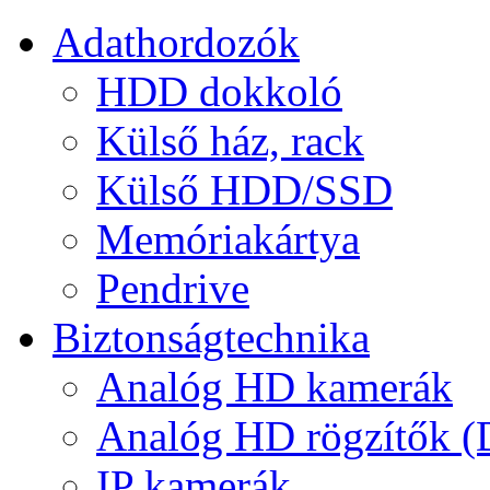
Adathordozók
HDD dokkoló
Külső ház, rack
Külső HDD/SSD
Memóriakártya
Pendrive
Biztonságtechnika
Analóg HD kamerák
Analóg HD rögzítők 
IP kamerák