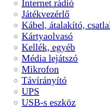
Internet rádió
Játékvezérlő
Kábel, átalakító, csatl
Kártyaolvasó
Kellék, egyéb
Média lejátszó
Mikrofon
Távírányító
UPS
USB-s eszköz