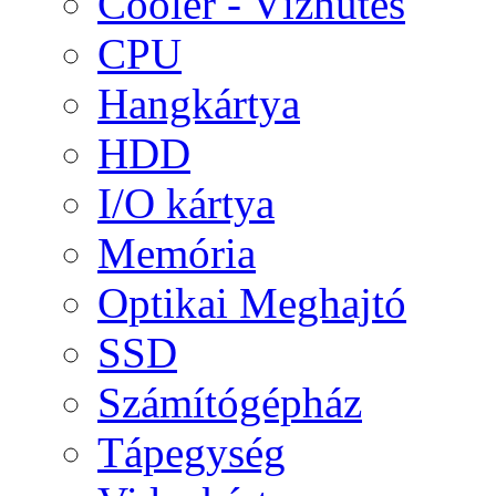
Cooler - Vízhűtés
CPU
Hangkártya
HDD
I/O kártya
Memória
Optikai Meghajtó
SSD
Számítógépház
Tápegység