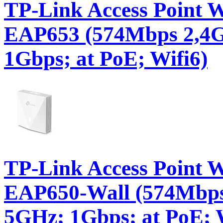
TP-Link Access Point 
EAP653 (574Mbps 2,4
1Gbps; at PoE; Wifi6)
TP-Link Access Point 
EAP650-Wall (574Mbp
5GHz; 1Gbps; at PoE; 