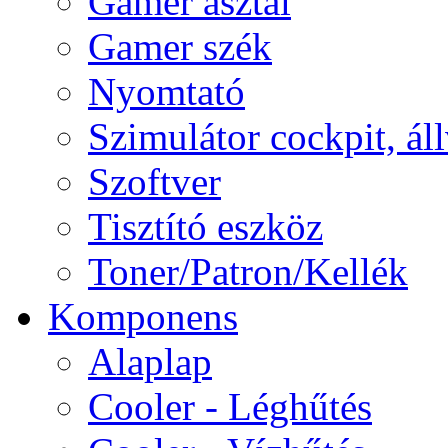
Gamer asztal
Gamer szék
Nyomtató
Szimulátor cockpit, ál
Szoftver
Tisztító eszköz
Toner/Patron/Kellék
Komponens
Alaplap
Cooler - Léghűtés