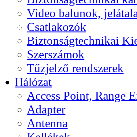
Video balunok, jelátal
Csatlakozók
Biztonságtechnikai Ki
Szerszámok
Tűzjelző rendszerek
Hálózat
Access Point, Range E
Adapter
Antenna
Kellékek