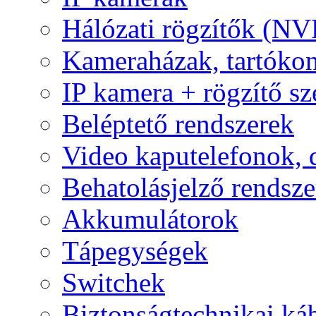
Hálózati rögzítők (NV
Kameraházak, tartóko
IP kamera + rögzítő sz
Beléptető rendszerek
Video kaputelefonok,
Behatolásjelző rendsze
Akkumulátorok
Tápegységek
Switchek
Biztonságtechnikai ká