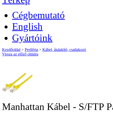
Cégbemutató
English
Gyártóink
Kezdőoldal
>
Periféria
>
Kábel, átalakító, csatlakozó
Vissza az előző oldalra
Manhattan Kábel - S/FTP Pa