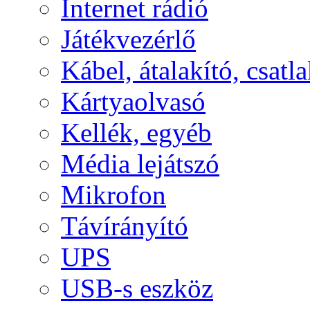
Internet rádió
Játékvezérlő
Kábel, átalakító, csatl
Kártyaolvasó
Kellék, egyéb
Média lejátszó
Mikrofon
Távírányító
UPS
USB-s eszköz