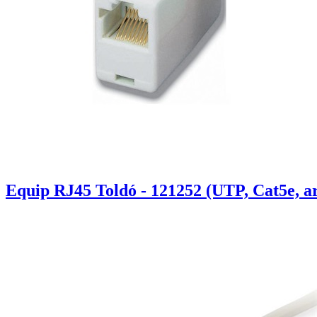
Equip RJ45 Toldó - 121252 (UTP, Cat5e, a