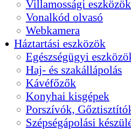
Villamossági eszközök
Vonalkód olvasó
Webkamera
Háztartási eszközök
Egészségügyi eszközö
Haj- és szakállápolás
Kávéfőzők
Konyhai kisgépek
Porszívók, Gőztisztító
Szépségápolási készül