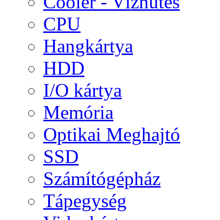
Cooler - Vízhűtés
CPU
Hangkártya
HDD
I/O kártya
Memória
Optikai Meghajtó
SSD
Számítógépház
Tápegység