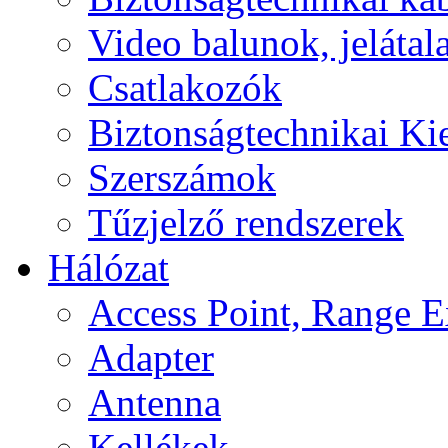
Video balunok, jelátal
Csatlakozók
Biztonságtechnikai Ki
Szerszámok
Tűzjelző rendszerek
Hálózat
Access Point, Range E
Adapter
Antenna
Kellékek