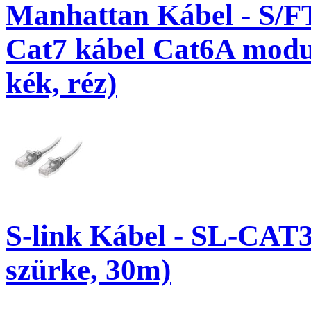
Manhattan Kábel - S/F
Cat7 kábel Cat6A modul
kék, réz)
S-link Kábel - SL-CAT
szürke, 30m)