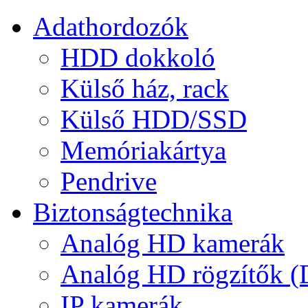
Adathordozók
HDD dokkoló
Külső ház, rack
Külső HDD/SSD
Memóriakártya
Pendrive
Biztonságtechnika
Analóg HD kamerák
Analóg HD rögzítők 
IP kamerák