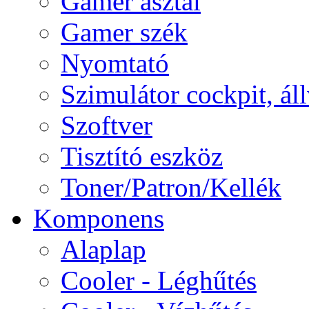
Gamer asztal
Gamer szék
Nyomtató
Szimulátor cockpit, ál
Szoftver
Tisztító eszköz
Toner/Patron/Kellék
Komponens
Alaplap
Cooler - Léghűtés