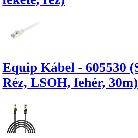
Equip Kábel - 605530 (
Réz, LSOH, fehér, 30m)