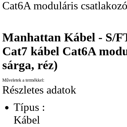
Cat6A moduláris csatlakozóv
Manhattan Kábel - S/F
Cat7 kábel Cat6A modul
sárga, réz)
Műveletek a termékkel:
Részletes adatok
Típus :
Kábel