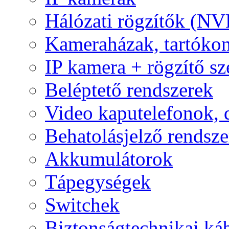
Hálózati rögzítők (NV
Kameraházak, tartóko
IP kamera + rögzítő sz
Beléptető rendszerek
Video kaputelefonok,
Behatolásjelző rendsze
Akkumulátorok
Tápegységek
Switchek
Biztonságtechnikai ká