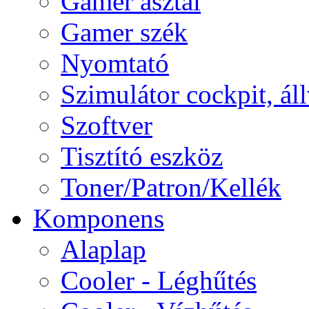
Gamer asztal
Gamer szék
Nyomtató
Szimulátor cockpit, ál
Szoftver
Tisztító eszköz
Toner/Patron/Kellék
Komponens
Alaplap
Cooler - Léghűtés