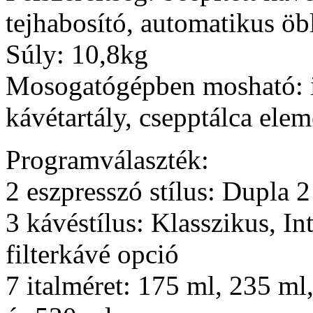
tejhabosító, automatikus öbl
Súly: 10,8kg
Mosogatógépben mosható: ige
kávétartály, csepptálca elem
Programválaszték:
2 eszpresszó stílus: Dupla 
3 kávéstílus: Klasszikus, In
filterkávé opció
7 italméret: 175 ml, 235 ml