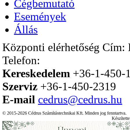
Cégbemutató
Események
Állás
Központi elérhetőség
Cím: H
Telefon:
Kereskedelem
+36-1-450-
Szerviz
+36-1-450-2319
E-mail
cedrus@cedrus.hu
© 2015-2026 Cédrus Számítástechnikai Kft. Minden jog fenntartva.
Készített