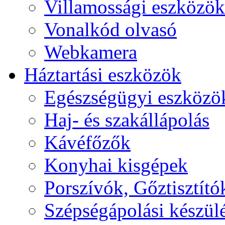
Villamossági eszközök
Vonalkód olvasó
Webkamera
Háztartási eszközök
Egészségügyi eszközö
Haj- és szakállápolás
Kávéfőzők
Konyhai kisgépek
Porszívók, Gőztisztító
Szépségápolási készül