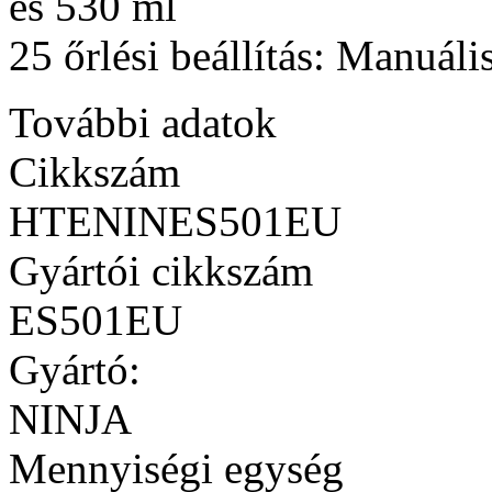
és 530 ml
25 őrlési beállítás: Manuál
További adatok
Cikkszám
HTENINES501EU
Gyártói cikkszám
ES501EU
Gyártó:
NINJA
Mennyiségi egység