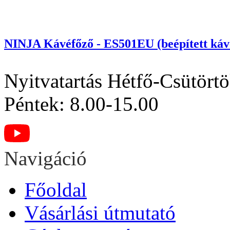
NINJA Kávéfőző - ES501EU (beépített kávéd
Nyitvatartás
Hétfő-Csütörtö
Péntek: 8.00-15.00
Navigáció
Főoldal
Vásárlási útmutató