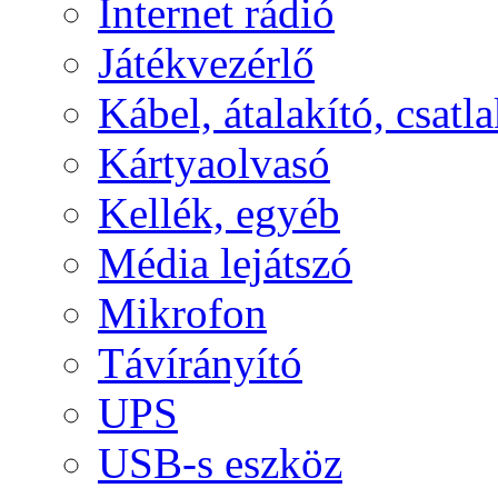
Internet rádió
Játékvezérlő
Kábel, átalakító, csatl
Kártyaolvasó
Kellék, egyéb
Média lejátszó
Mikrofon
Távírányító
UPS
USB-s eszköz