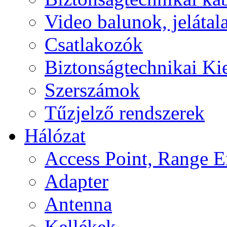
Video balunok, jelátal
Csatlakozók
Biztonságtechnikai Ki
Szerszámok
Tűzjelző rendszerek
Hálózat
Access Point, Range E
Adapter
Antenna
Kellékek