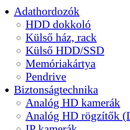
Adathordozók
HDD dokkoló
Külső ház, rack
Külső HDD/SSD
Memóriakártya
Pendrive
Biztonságtechnika
Analóg HD kamerák
Analóg HD rögzítők 
IP kamerák