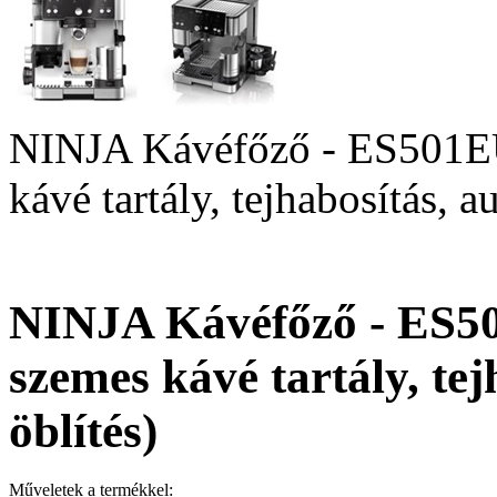
NINJA Kávéfőző - ES501EU 
kávé tartály, tejhabosítás, a
NINJA Kávéfőző - ES50
szemes kávé tartály, te
öblítés)
Műveletek a termékkel: