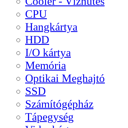
Cooler - Vízhűtés
CPU
Hangkártya
HDD
I/O kártya
Memória
Optikai Meghajtó
SSD
Számítógépház
Tápegység