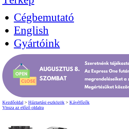
Cégbemutató
English
Gyártóink
Kezdőoldal
>
Háztartási eszközök
>
Kávéfőzők
Vissza az előző oldalra