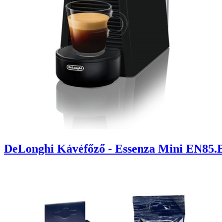
DeLonghi Kávéfőző - Essenza Mini EN85.B 