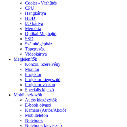
Cooler - Vízhűtés
CPU
Hangkártya
HDD
I/O kártya
Memória
Optikai Meghajtó
SSD
Számítógépház
Tápegység
Videokártya
Megjelenítők
Konzol, Szerelvény
Monitor
Projektor
Projektor kiegészítő
Projektor vászon
Speciális kijelző
Mobil eszközök
Autós kiegészítők
E-book olvasó
Kamera (Autós/Akció)
Mobiltelefon
Notebook
Notebook kiegészítő