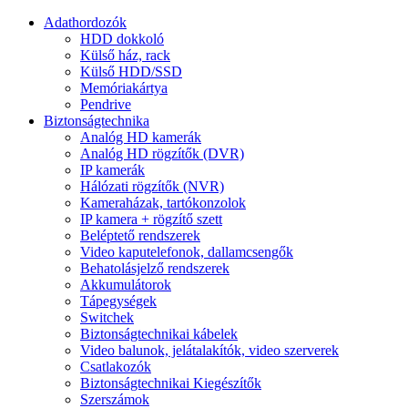
Adathordozók
HDD dokkoló
Külső ház, rack
Külső HDD/SSD
Memóriakártya
Pendrive
Biztonságtechnika
Analóg HD kamerák
Analóg HD rögzítők (DVR)
IP kamerák
Hálózati rögzítők (NVR)
Kameraházak, tartókonzolok
IP kamera + rögzítő szett
Beléptető rendszerek
Video kaputelefonok, dallamcsengők
Behatolásjelző rendszerek
Akkumulátorok
Tápegységek
Switchek
Biztonságtechnikai kábelek
Video balunok, jelátalakítók, video szerverek
Csatlakozók
Biztonságtechnikai Kiegészítők
Szerszámok