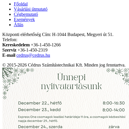
Főoldal
Vásárlási útmutató
Cégbemutató
Események
Állás
Központi elérhetőség
Cím: H-1044 Budapest, Megyeri út 51.
Telefon:
Kereskedelem
+36-1-450-1266
Szerviz
+36-1-450-2319
E-mail
cedrus@cedrus.hu
© 2015-2026 Cédrus Számítástechnikai Kft. Minden jog fenntartva.