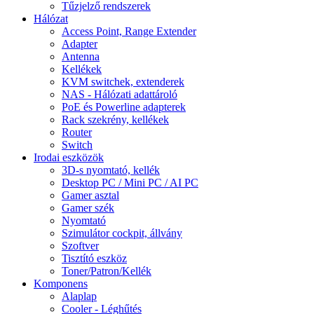
Tűzjelző rendszerek
Hálózat
Access Point, Range Extender
Adapter
Antenna
Kellékek
KVM switchek, extenderek
NAS - Hálózati adattároló
PoE és Powerline adapterek
Rack szekrény, kellékek
Router
Switch
Irodai eszközök
3D-s nyomtató, kellék
Desktop PC / Mini PC / AI PC
Gamer asztal
Gamer szék
Nyomtató
Szimulátor cockpit, állvány
Szoftver
Tisztító eszköz
Toner/Patron/Kellék
Komponens
Alaplap
Cooler - Léghűtés