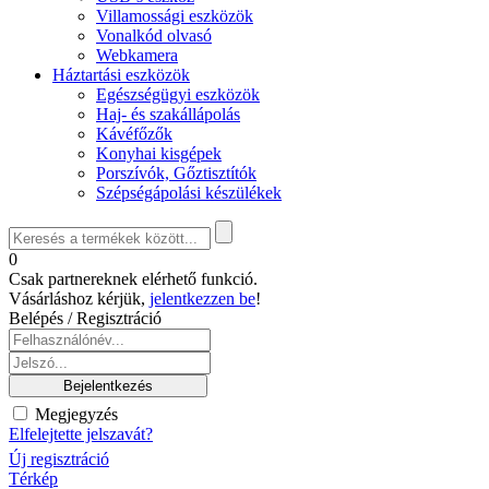
Villamossági eszközök
Vonalkód olvasó
Webkamera
Háztartási eszközök
Egészségügyi eszközök
Haj- és szakállápolás
Kávéfőzők
Konyhai kisgépek
Porszívók, Gőztisztítók
Szépségápolási készülékek
0
Csak partnereknek elérhető funkció.
Vásárláshoz kérjük,
jelentkezzen be
!
Belépés / Regisztráció
Megjegyzés
Elfelejtette jelszavát?
Új regisztráció
Térkép