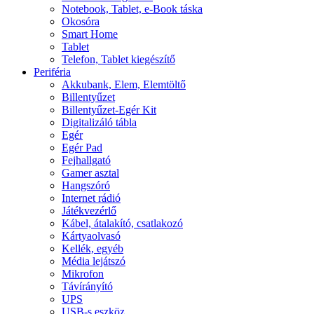
Notebook, Tablet, e-Book táska
Okosóra
Smart Home
Tablet
Telefon, Tablet kiegészítő
Periféria
Akkubank, Elem, Elemtöltő
Billentyűzet
Billentyűzet-Egér Kit
Digitalizáló tábla
Egér
Egér Pad
Fejhallgató
Gamer asztal
Hangszóró
Internet rádió
Játékvezérlő
Kábel, átalakító, csatlakozó
Kártyaolvasó
Kellék, egyéb
Média lejátszó
Mikrofon
Távírányító
UPS
USB-s eszköz