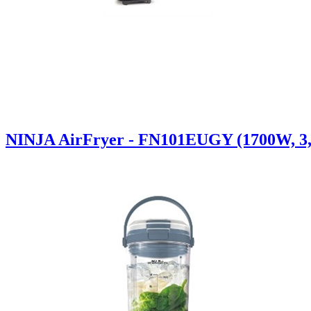
NINJA AirFryer - FN101EUGY (1700W, 3,8L,