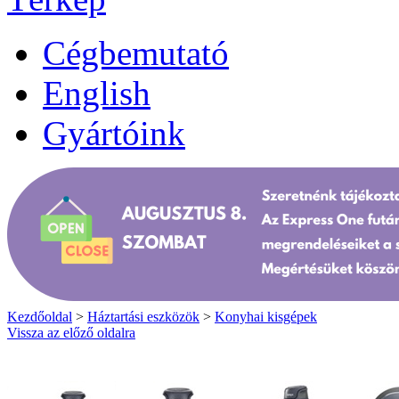
Cégbemutató
English
Gyártóink
Kezdőoldal
>
Háztartási eszközök
>
Konyhai kisgépek
Vissza az előző oldalra