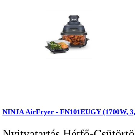
NINJA AirFryer - FN101EUGY (1700W, 3,8L,
Nyitvatartás
Hétfő-Csütörtö