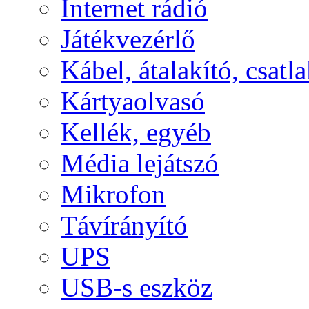
Internet rádió
Játékvezérlő
Kábel, átalakító, csatl
Kártyaolvasó
Kellék, egyéb
Média lejátszó
Mikrofon
Távírányító
UPS
USB-s eszköz