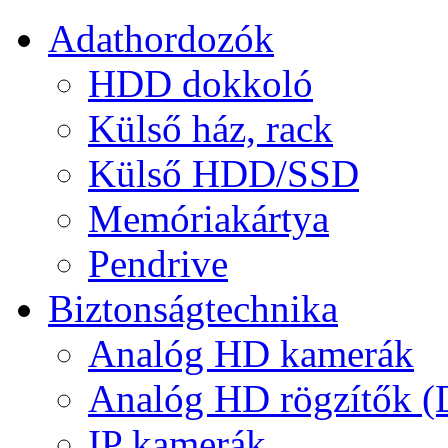
Adathordozók
HDD dokkoló
Külső ház, rack
Külső HDD/SSD
Memóriakártya
Pendrive
Biztonságtechnika
Analóg HD kamerák
Analóg HD rögzítők 
IP kamerák