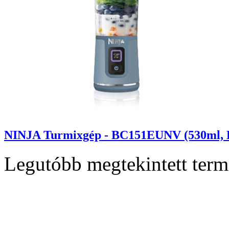
NINJA Turmixgép - BC151EUNV (530ml, Ho
Legutóbb megtekintett ter