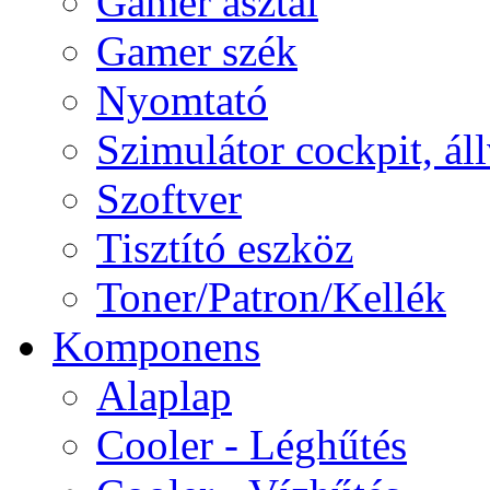
Gamer asztal
Gamer szék
Nyomtató
Szimulátor cockpit, ál
Szoftver
Tisztító eszköz
Toner/Patron/Kellék
Komponens
Alaplap
Cooler - Léghűtés