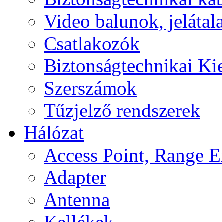
Video balunok, jelátal
Csatlakozók
Biztonságtechnikai Ki
Szerszámok
Tűzjelző rendszerek
Hálózat
Access Point, Range E
Adapter
Antenna
Kellékek