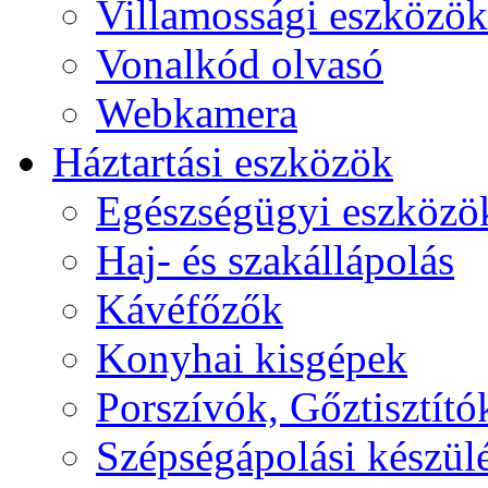
Villamossági eszközök
Vonalkód olvasó
Webkamera
Háztartási eszközök
Egészségügyi eszközö
Haj- és szakállápolás
Kávéfőzők
Konyhai kisgépek
Porszívók, Gőztisztító
Szépségápolási készül