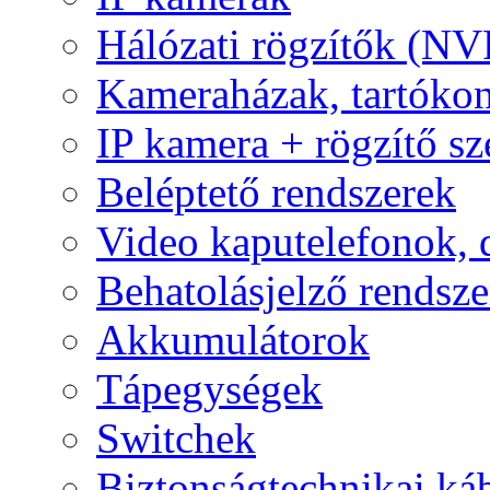
Hálózati rögzítők (NV
Kameraházak, tartóko
IP kamera + rögzítő sz
Beléptető rendszerek
Video kaputelefonok,
Behatolásjelző rendsze
Akkumulátorok
Tápegységek
Switchek
Biztonságtechnikai ká