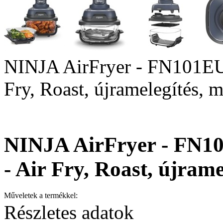
NINJA AirFryer - FN101EU
Fry, Roast, újramelegítés, m
NINJA AirFryer - FN1
- Air Fry, Roast, újrame
Műveletek a termékkel:
Részletes adatok