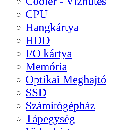
Cooler - Vízhűtés
CPU
Hangkártya
HDD
I/O kártya
Memória
Optikai Meghajtó
SSD
Számítógépház
Tápegység