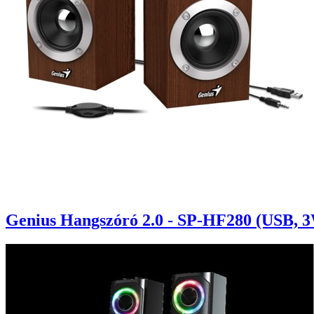
Genius Hangszóró 2.0 - SP-HF280 (USB, 