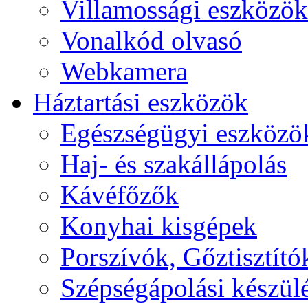
Villamossági eszközök
Vonalkód olvasó
Webkamera
Háztartási eszközök
Egészségügyi eszközö
Haj- és szakállápolás
Kávéfőzők
Konyhai kisgépek
Porszívók, Gőztisztító
Szépségápolási készül