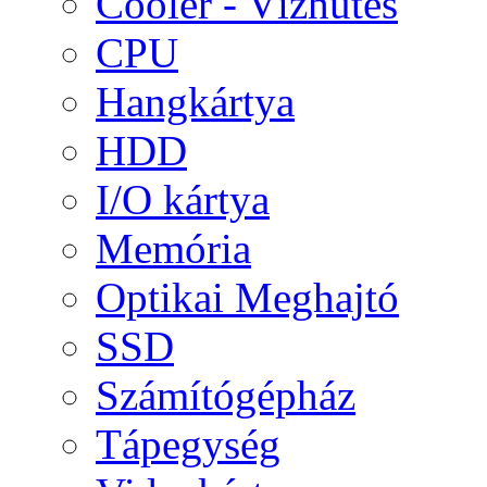
Cooler - Vízhűtés
CPU
Hangkártya
HDD
I/O kártya
Memória
Optikai Meghajtó
SSD
Számítógépház
Tápegység