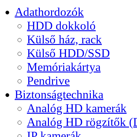
Adathordozók
HDD dokkoló
Külső ház, rack
Külső HDD/SSD
Memóriakártya
Pendrive
Biztonságtechnika
Analóg HD kamerák
Analóg HD rögzítők 
IP kamerák