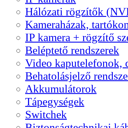
Hálózati rögzítők (NV
Kameraházak, tartóko
IP kamera + rögzítő sz
Beléptető rendszerek
Video kaputelefonok,
Behatolásjelző rendsze
Akkumulátorok
Tápegységek
Switchek
Biztonságtechnikai ká