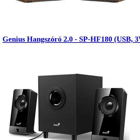
Genius Hangszóró 2.0 - SP-HF180 (USB, 