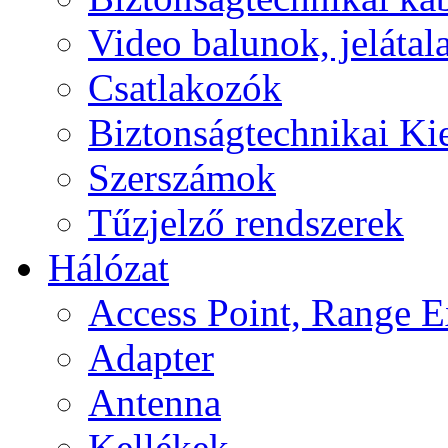
Video balunok, jelátal
Csatlakozók
Biztonságtechnikai Ki
Szerszámok
Tűzjelző rendszerek
Hálózat
Access Point, Range E
Adapter
Antenna
Kellékek