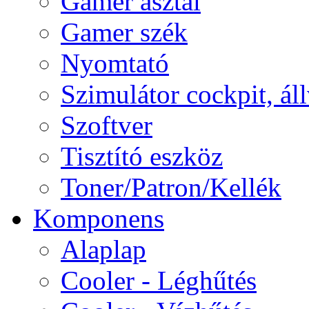
Gamer asztal
Gamer szék
Nyomtató
Szimulátor cockpit, ál
Szoftver
Tisztító eszköz
Toner/Patron/Kellék
Komponens
Alaplap
Cooler - Léghűtés