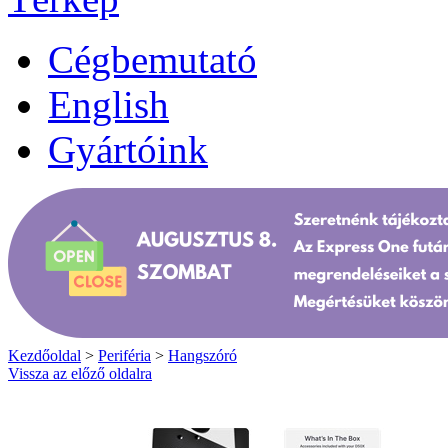
Cégbemutató
English
Gyártóink
Kezdőoldal
>
Periféria
>
Hangszóró
Vissza az előző oldalra