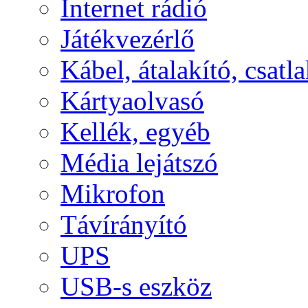
Internet rádió
Játékvezérlő
Kábel, átalakító, csatl
Kártyaolvasó
Kellék, egyéb
Média lejátszó
Mikrofon
Távírányító
UPS
USB-s eszköz