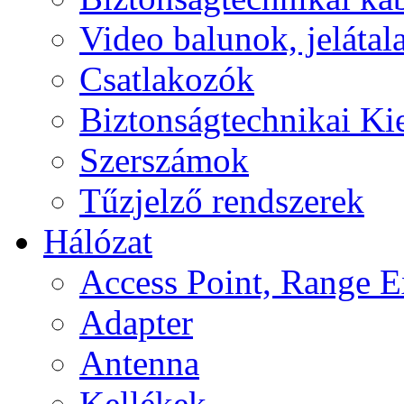
Video balunok, jelátal
Csatlakozók
Biztonságtechnikai Ki
Szerszámok
Tűzjelző rendszerek
Hálózat
Access Point, Range E
Adapter
Antenna
Kellékek