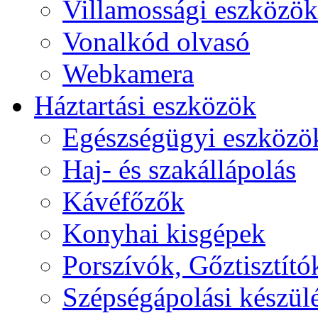
Villamossági eszközök
Vonalkód olvasó
Webkamera
Háztartási eszközök
Egészségügyi eszközö
Haj- és szakállápolás
Kávéfőzők
Konyhai kisgépek
Porszívók, Gőztisztító
Szépségápolási készül