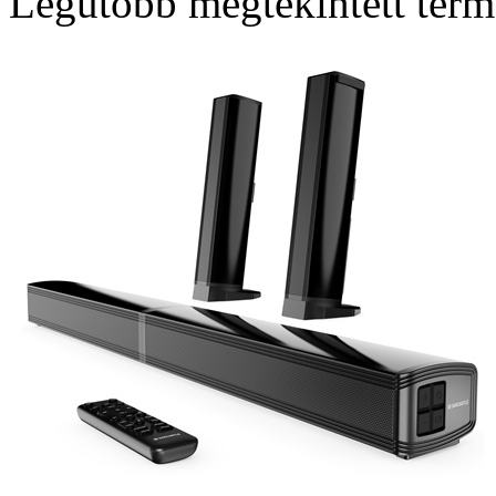
Legutóbb megtekintett ter