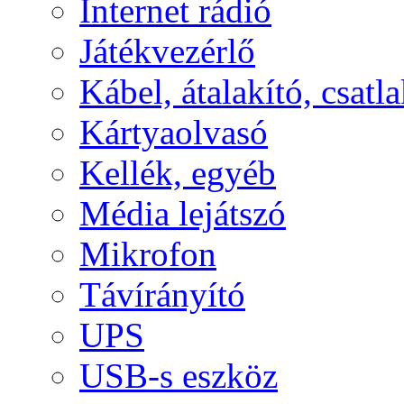
Internet rádió
Játékvezérlő
Kábel, átalakító, csatl
Kártyaolvasó
Kellék, egyéb
Média lejátszó
Mikrofon
Távírányító
UPS
USB-s eszköz