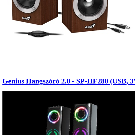
Genius Hangszóró 2.0 - SP-HF280 (USB, 