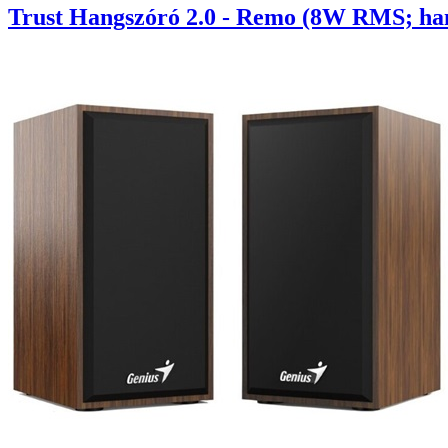
Trust Hangszóró 2.0 - Remo (8W RMS; han