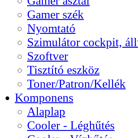
Gamer asztal
Gamer szék
Nyomtató
Szimulátor cockpit, ál
Szoftver
Tisztító eszköz
Toner/Patron/Kellék
Komponens
Alaplap
Cooler - Léghűtés