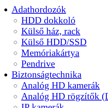
Adathordozók
HDD dokkoló
Külső ház, rack
Külső HDD/SSD
Memóriakártya
Pendrive
Biztonságtechnika
Analóg HD kamerák
Analóg HD rögzítők 
IP kamerák