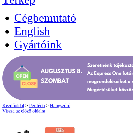
Cégbemutató
English
Gyártóink
Kezdőoldal
>
Periféria
>
Hangszóró
Vissza az előző oldalra