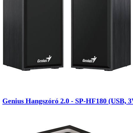
Genius Hangszóró 2.0 - SP-HF180 (USB, 3W