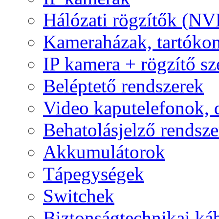
Hálózati rögzítők (NV
Kameraházak, tartóko
IP kamera + rögzítő sz
Beléptető rendszerek
Video kaputelefonok,
Behatolásjelző rendsze
Akkumulátorok
Tápegységek
Switchek
Biztonságtechnikai ká