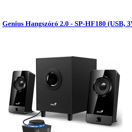
Genius Hangszóró 2.0 - SP-HF180 (USB, 