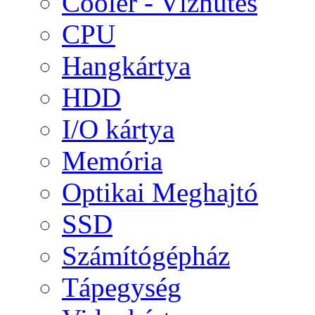
Cooler - Vízhűtés
CPU
Hangkártya
HDD
I/O kártya
Memória
Optikai Meghajtó
SSD
Számítógépház
Tápegység