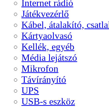
Internet rádió
Játékvezérlő
Kábel, átalakító, csatl
Kártyaolvasó
Kellék, egyéb
Média lejátszó
Mikrofon
Távírányító
UPS
USB-s eszköz