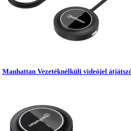
Manhattan Vezetéknélküli videójel átjáts