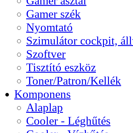
Gamer asztal
Gamer szék
Nyomtató
Szimulátor cockpit, ál
Szoftver
Tisztító eszköz
Toner/Patron/Kellék
Komponens
Alaplap
Cooler - Léghűtés