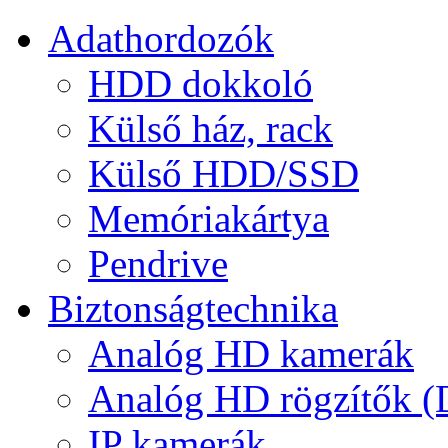
Adathordozók
HDD dokkoló
Külső ház, rack
Külső HDD/SSD
Memóriakártya
Pendrive
Biztonságtechnika
Analóg HD kamerák
Analóg HD rögzítők 
IP kamerák