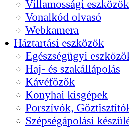
Villamossági eszközök
Vonalkód olvasó
Webkamera
Háztartási eszközök
Egészségügyi eszközö
Haj- és szakállápolás
Kávéfőzők
Konyhai kisgépek
Porszívók, Gőztisztító
Szépségápolási készül