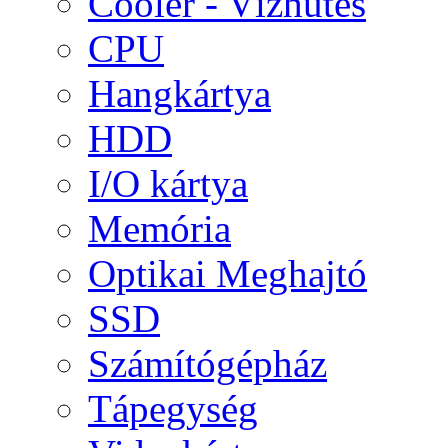
Cooler - Vízhűtés
CPU
Hangkártya
HDD
I/O kártya
Memória
Optikai Meghajtó
SSD
Számítógépház
Tápegység