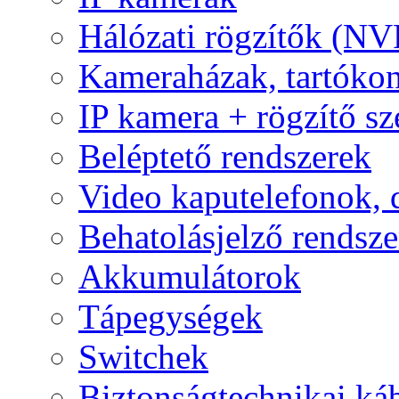
Hálózati rögzítők (NV
Kameraházak, tartóko
IP kamera + rögzítő sz
Beléptető rendszerek
Video kaputelefonok,
Behatolásjelző rendsze
Akkumulátorok
Tápegységek
Switchek
Biztonságtechnikai ká