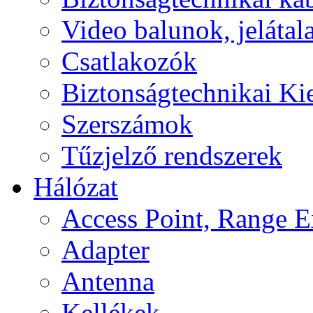
Video balunok, jelátal
Csatlakozók
Biztonságtechnikai Ki
Szerszámok
Tűzjelző rendszerek
Hálózat
Access Point, Range E
Adapter
Antenna
Kellékek