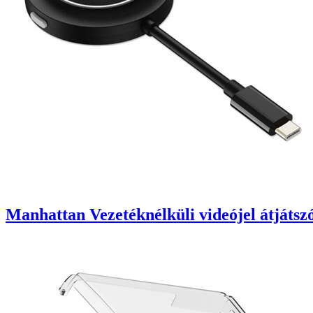
Manhattan Vezetéknélküli videójel átjáts