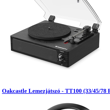
Oakcastle Lemezjátszó - TT100 (33/45/78