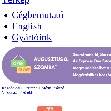
Cégbemutató
English
Gyártóink
Kezdőoldal
>
Periféria
>
Média lejátszó
Vissza az előző oldalra