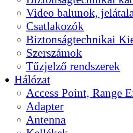
Video balunok, jelátal
Csatlakozók
Biztonságtechnikai Ki
Szerszámok
Tűzjelző rendszerek
Hálózat
Access Point, Range E
Adapter
Antenna
Kellékek