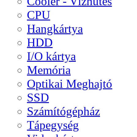
Cooler - Vízhűtés
CPU
Hangkártya
HDD
I/O kártya
Memória
Optikai Meghajtó
SSD
Számítógépház
Tápegység