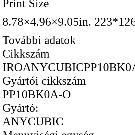
Print Size
8.78×4.96×9.05in. 223*1
További adatok
Cikkszám
IROANYCUBICPP10BK0
Gyártói cikkszám
PP10BK0A-O
Gyártó:
ANYCUBIC
Mennyiségi egység