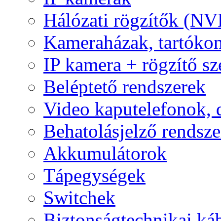
Hálózati rögzítők (NV
Kameraházak, tartóko
IP kamera + rögzítő sz
Beléptető rendszerek
Video kaputelefonok,
Behatolásjelző rendsze
Akkumulátorok
Tápegységek
Switchek
Biztonságtechnikai ká