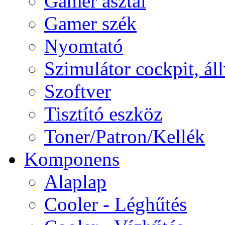
Gamer asztal
Gamer szék
Nyomtató
Szimulátor cockpit, ál
Szoftver
Tisztító eszköz
Toner/Patron/Kellék
Komponens
Alaplap
Cooler - Léghűtés