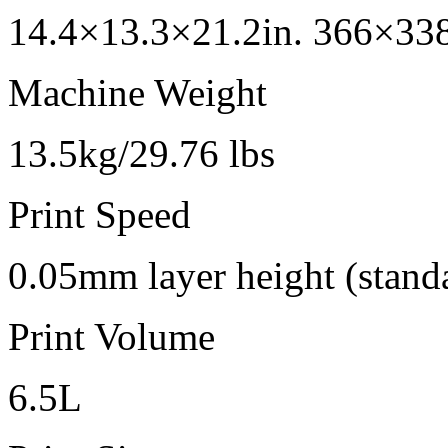
14.4×13.3×21.2in. 366×3
Machine Weight
13.5kg/29.76 lbs
Print Speed
0.05mm layer height (stand
Print Volume
6.5L