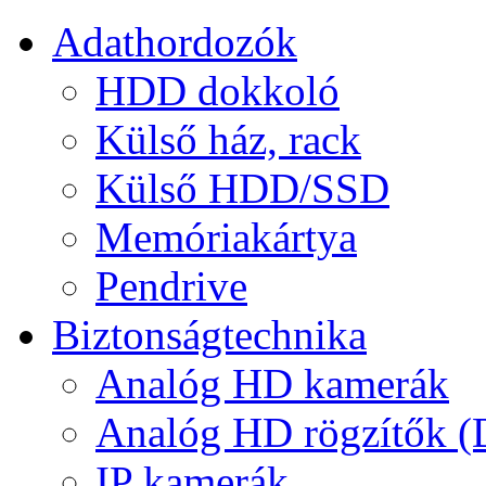
Adathordozók
HDD dokkoló
Külső ház, rack
Külső HDD/SSD
Memóriakártya
Pendrive
Biztonságtechnika
Analóg HD kamerák
Analóg HD rögzítők 
IP kamerák