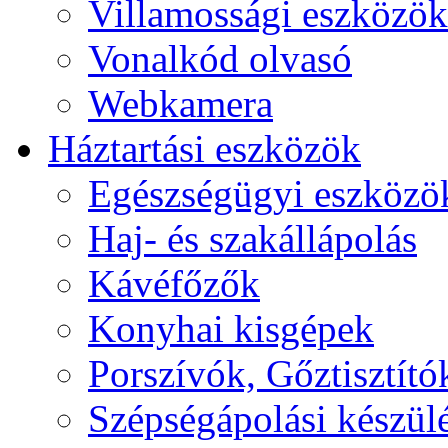
Villamossági eszközök
Vonalkód olvasó
Webkamera
Háztartási eszközök
Egészségügyi eszközö
Haj- és szakállápolás
Kávéfőzők
Konyhai kisgépek
Porszívók, Gőztisztító
Szépségápolási készül