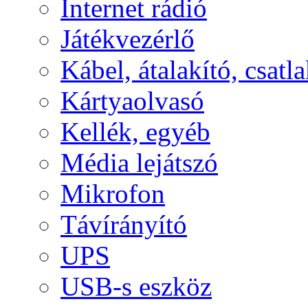
Internet rádió
Játékvezérlő
Kábel, átalakító, csatl
Kártyaolvasó
Kellék, egyéb
Média lejátszó
Mikrofon
Távírányító
UPS
USB-s eszköz