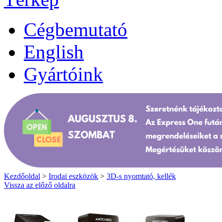
Cégbemutató
English
Gyártóink
Kezdőoldal
>
Irodai eszközök
>
3D-s nyomtató, kellék
Vissza az előző oldalra