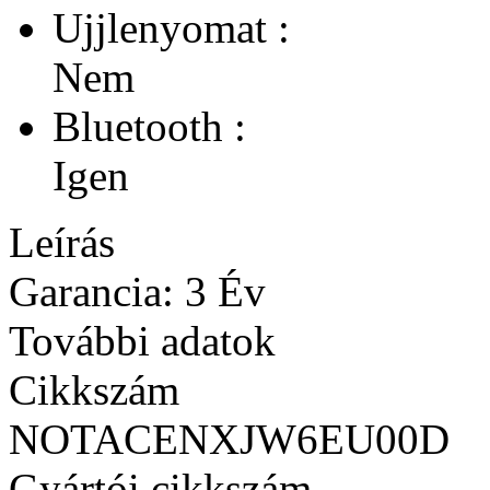
Ujjlenyomat :
Nem
Bluetooth :
Igen
Leírás
Garancia: 3 Év
További adatok
Cikkszám
NOTACENXJW6EU00D
Gyártói cikkszám