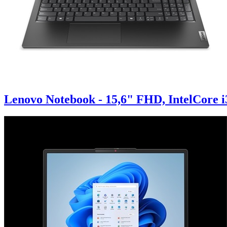
Lenovo Notebook - 15,6" FHD, IntelCore