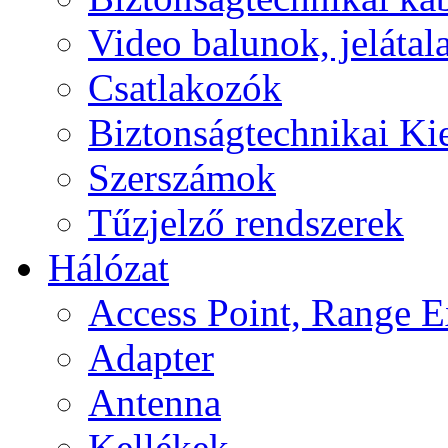
Video balunok, jelátal
Csatlakozók
Biztonságtechnikai Ki
Szerszámok
Tűzjelző rendszerek
Hálózat
Access Point, Range E
Adapter
Antenna
Kellékek