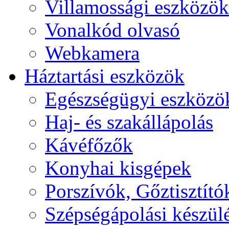
Villamossági eszközök
Vonalkód olvasó
Webkamera
Háztartási eszközök
Egészségügyi eszközö
Haj- és szakállápolás
Kávéfőzők
Konyhai kisgépek
Porszívók, Gőztisztító
Szépségápolási készül