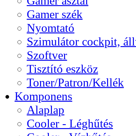
Gamer asztal
Gamer szék
Nyomtató
Szimulátor cockpit, ál
Szoftver
Tisztító eszköz
Toner/Patron/Kellék
Komponens
Alaplap
Cooler - Léghűtés