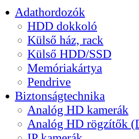
Adathordozók
HDD dokkoló
Külső ház, rack
Külső HDD/SSD
Memóriakártya
Pendrive
Biztonságtechnika
Analóg HD kamerák
Analóg HD rögzítők 
IP kamerák