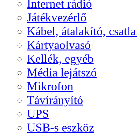
Internet rádió
Játékvezérlő
Kábel, átalakító, csatl
Kártyaolvasó
Kellék, egyéb
Média lejátszó
Mikrofon
Távírányító
UPS
USB-s eszköz