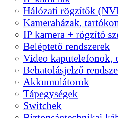
Hálózati rögzítők (NV
Kameraházak, tartóko
IP kamera + rögzítő sz
Beléptető rendszerek
Video kaputelefonok,
Behatolásjelző rendsze
Akkumulátorok
Tápegységek
Switchek
Biztonságtechnikai ká