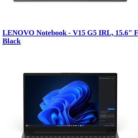
LENOVO Notebook - V15 G5 IRL, 15.6" FH
Black