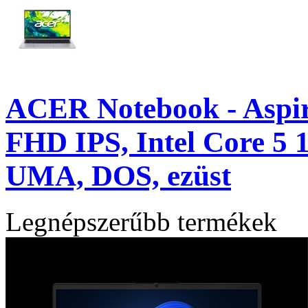
ACER Notebook - Aspir
FHD IPS, Intel Core 5
UMA, DOS, ezüst
Legnépszerűbb termékek