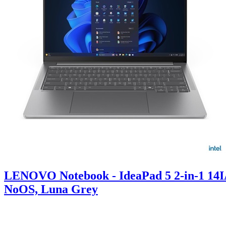
LENOVO Notebook - IdeaPad 5 2-in-1 14
NoOS, Luna Grey