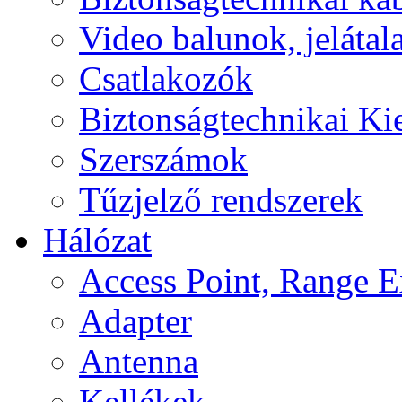
Video balunok, jelátal
Csatlakozók
Biztonságtechnikai Ki
Szerszámok
Tűzjelző rendszerek
Hálózat
Access Point, Range E
Adapter
Antenna
Kellékek