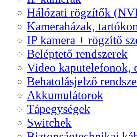
Hálózati rögzítők (NV
Kameraházak, tartóko
IP kamera + rögzítő sz
Beléptető rendszerek
Video kaputelefonok,
Behatolásjelző rendsze
Akkumulátorok
Tápegységek
Switchek
Biztonságtechnikai ká