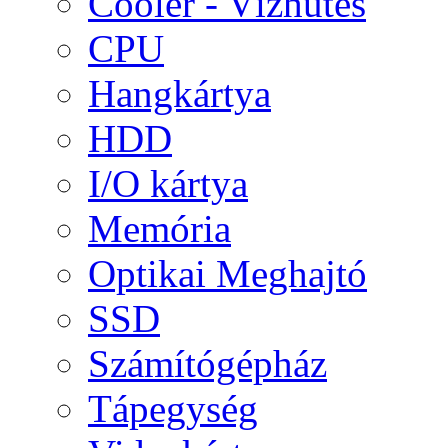
Cooler - Vízhűtés
CPU
Hangkártya
HDD
I/O kártya
Memória
Optikai Meghajtó
SSD
Számítógépház
Tápegység