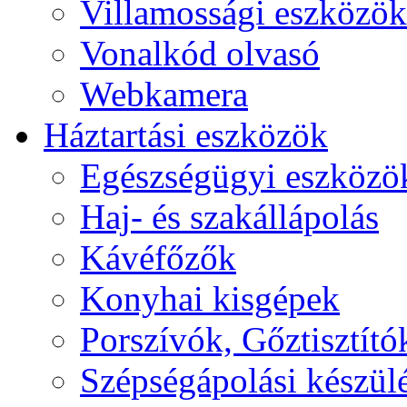
Villamossági eszközök
Vonalkód olvasó
Webkamera
Háztartási eszközök
Egészségügyi eszközö
Haj- és szakállápolás
Kávéfőzők
Konyhai kisgépek
Porszívók, Gőztisztító
Szépségápolási készül