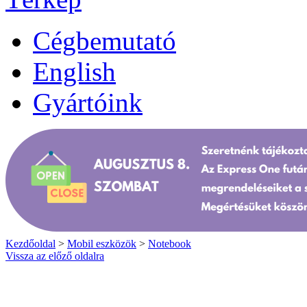
Cégbemutató
English
Gyártóink
Kezdőoldal
>
Mobil eszközök
>
Notebook
Vissza az előző oldalra