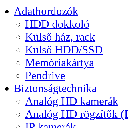
Adathordozók
HDD dokkoló
Külső ház, rack
Külső HDD/SSD
Memóriakártya
Pendrive
Biztonságtechnika
Analóg HD kamerák
Analóg HD rögzítők 
IP kamerák