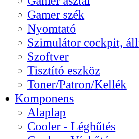
Gamer asztal
Gamer szék
Nyomtató
Szimulátor cockpit, ál
Szoftver
Tisztító eszköz
Toner/Patron/Kellék
Komponens
Alaplap
Cooler - Léghűtés