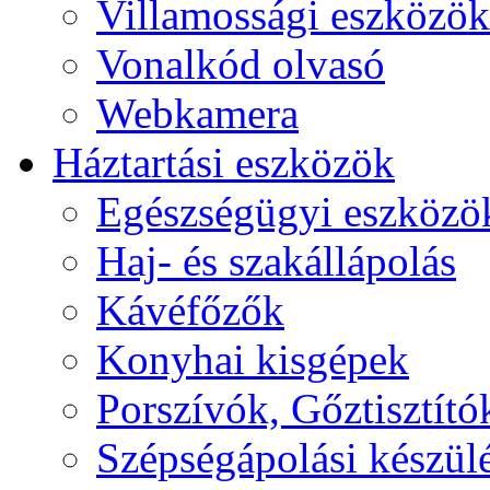
Villamossági eszközök
Vonalkód olvasó
Webkamera
Háztartási eszközök
Egészségügyi eszközö
Haj- és szakállápolás
Kávéfőzők
Konyhai kisgépek
Porszívók, Gőztisztító
Szépségápolási készül