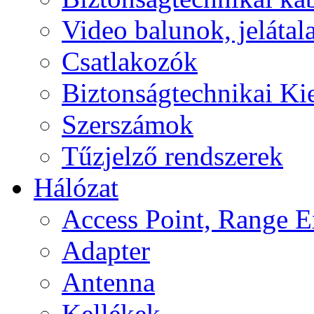
Video balunok, jelátal
Csatlakozók
Biztonságtechnikai Ki
Szerszámok
Tűzjelző rendszerek
Hálózat
Access Point, Range E
Adapter
Antenna
Kellékek