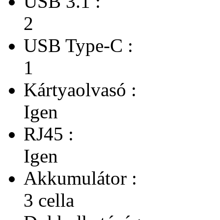
USB 3.1 :
2
USB Type-C :
1
Kártyaolvasó :
Igen
RJ45 :
Igen
Akkumulátor :
3 cella