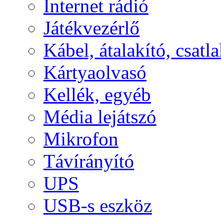
Internet rádió
Játékvezérlő
Kábel, átalakító, csatl
Kártyaolvasó
Kellék, egyéb
Média lejátszó
Mikrofon
Távírányító
UPS
USB-s eszköz