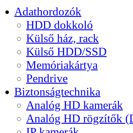
Adathordozók
HDD dokkoló
Külső ház, rack
Külső HDD/SSD
Memóriakártya
Pendrive
Biztonságtechnika
Analóg HD kamerák
Analóg HD rögzítők 
IP kamerák