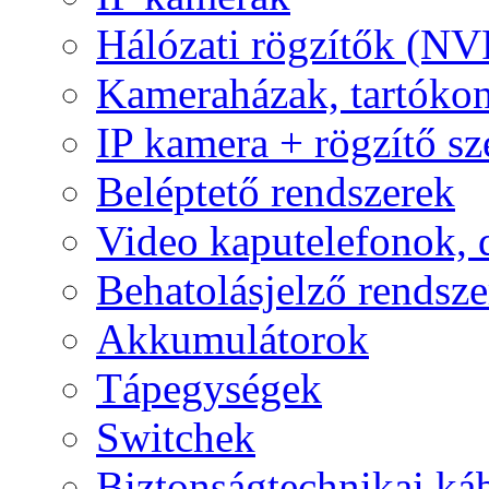
Hálózati rögzítők (NV
Kameraházak, tartóko
IP kamera + rögzítő sz
Beléptető rendszerek
Video kaputelefonok,
Behatolásjelző rendsze
Akkumulátorok
Tápegységek
Switchek
Biztonságtechnikai ká