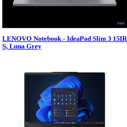
LENOVO Notebook - IdeaPad Slim 3 15IR
S, Luna Grey