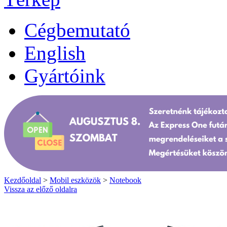
Cégbemutató
English
Gyártóink
Kezdőoldal
>
Mobil eszközök
>
Notebook
Vissza az előző oldalra