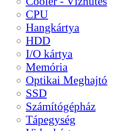
Cooler - Vízhűtés
CPU
Hangkártya
HDD
I/O kártya
Memória
Optikai Meghajtó
SSD
Számítógépház
Tápegység