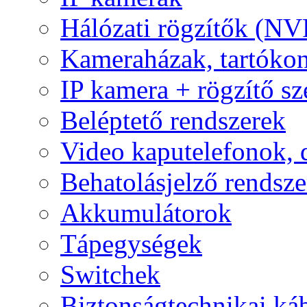
Hálózati rögzítők (NV
Kameraházak, tartóko
IP kamera + rögzítő sz
Beléptető rendszerek
Video kaputelefonok,
Behatolásjelző rendsze
Akkumulátorok
Tápegységek
Switchek
Biztonságtechnikai ká