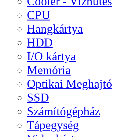
Cooler - Vízhűtés
CPU
Hangkártya
HDD
I/O kártya
Memória
Optikai Meghajtó
SSD
Számítógépház
Tápegység