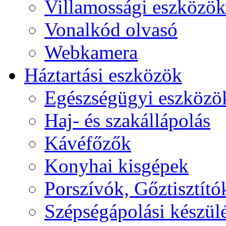
Villamossági eszközök
Vonalkód olvasó
Webkamera
Háztartási eszközök
Egészségügyi eszközö
Haj- és szakállápolás
Kávéfőzők
Konyhai kisgépek
Porszívók, Gőztisztító
Szépségápolási készül