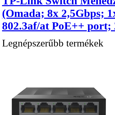
TP-Link Switch Mened
(Omada; 8x 2,5Gbps; 1
802.3af/at PoE++ port
Legnépszerűbb termékek