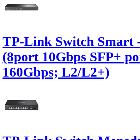
TP-Link Switch Smart
(8port 10Gbps SFP+ por
160Gbps; L2/L2+)