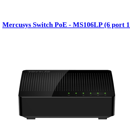
Mercusys Switch PoE - MS106LP (6 port 1