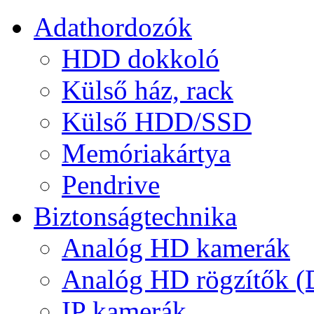
Adathordozók
HDD dokkoló
Külső ház, rack
Külső HDD/SSD
Memóriakártya
Pendrive
Biztonságtechnika
Analóg HD kamerák
Analóg HD rögzítők 
IP kamerák