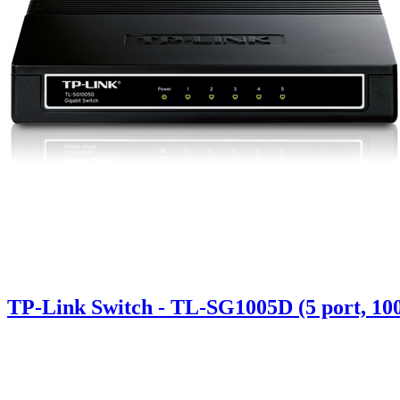
TP-Link Switch - TL-SG1005D (5 port, 1