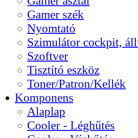
Gamer asztal
Gamer szék
Nyomtató
Szimulátor cockpit, ál
Szoftver
Tisztító eszköz
Toner/Patron/Kellék
Komponens
Alaplap
Cooler - Léghűtés