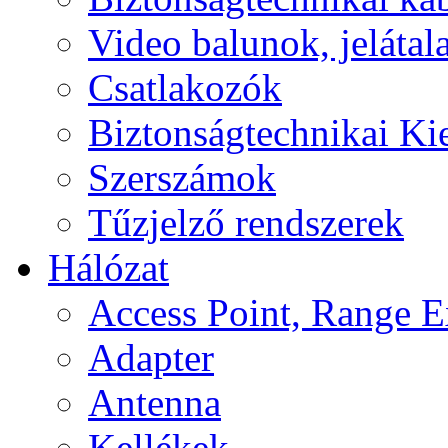
Video balunok, jelátal
Csatlakozók
Biztonságtechnikai Ki
Szerszámok
Tűzjelző rendszerek
Hálózat
Access Point, Range E
Adapter
Antenna
Kellékek