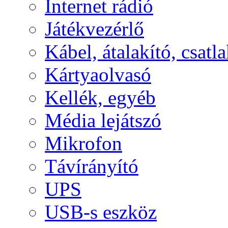
Internet rádió
Játékvezérlő
Kábel, átalakító, csatl
Kártyaolvasó
Kellék, egyéb
Média lejátszó
Mikrofon
Távírányító
UPS
USB-s eszköz