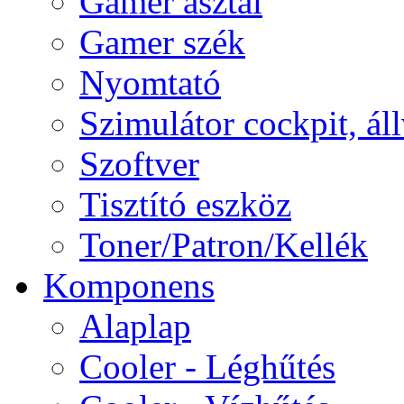
Gamer asztal
Gamer szék
Nyomtató
Szimulátor cockpit, ál
Szoftver
Tisztító eszköz
Toner/Patron/Kellék
Komponens
Alaplap
Cooler - Léghűtés