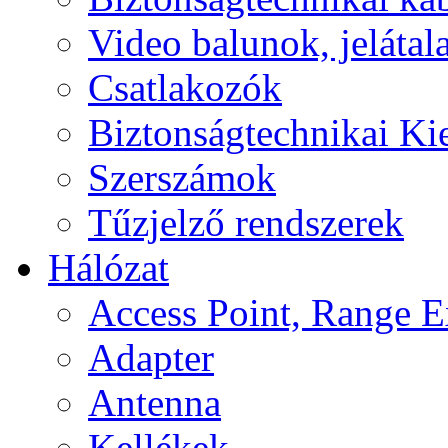
Video balunok, jelátal
Csatlakozók
Biztonságtechnikai Ki
Szerszámok
Tűzjelző rendszerek
Hálózat
Access Point, Range E
Adapter
Antenna
Kellékek