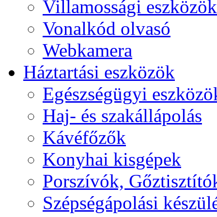
Villamossági eszközök
Vonalkód olvasó
Webkamera
Háztartási eszközök
Egészségügyi eszközö
Haj- és szakállápolás
Kávéfőzők
Konyhai kisgépek
Porszívók, Gőztisztító
Szépségápolási készül