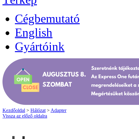
Cégbemutató
English
Gyártóink
Kezdőoldal
>
Hálózat
>
Adapter
Vissza az előző oldalra