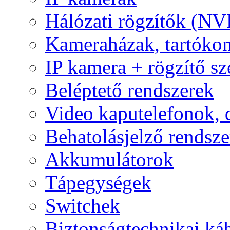
Hálózati rögzítők (NV
Kameraházak, tartóko
IP kamera + rögzítő sz
Beléptető rendszerek
Video kaputelefonok,
Behatolásjelző rendsze
Akkumulátorok
Tápegységek
Switchek
Biztonságtechnikai ká