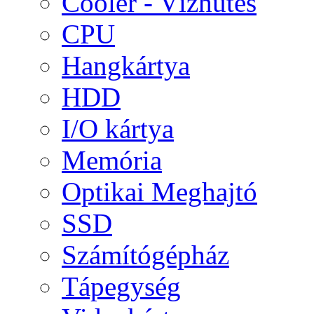
Cooler - Vízhűtés
CPU
Hangkártya
HDD
I/O kártya
Memória
Optikai Meghajtó
SSD
Számítógépház
Tápegység