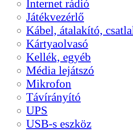
Internet rádió
Játékvezérlő
Kábel, átalakító, csatl
Kártyaolvasó
Kellék, egyéb
Média lejátszó
Mikrofon
Távírányító
UPS
USB-s eszköz