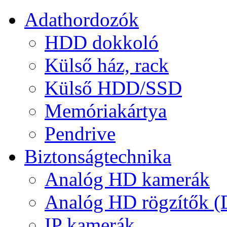
Adathordozók
HDD dokkoló
Külső ház, rack
Külső HDD/SSD
Memóriakártya
Pendrive
Biztonságtechnika
Analóg HD kamerák
Analóg HD rögzítők 
IP kamerák