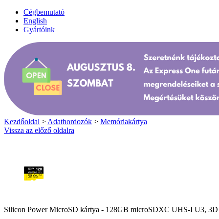
Cégbemutató
English
Gyártóink
Kezdőoldal
>
Adathordozók
>
Memóriakártya
Vissza az előző oldalra
Silicon Power MicroSD kártya - 128GB microSDXC UHS-I U3, 3D