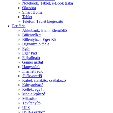
Notebook, Tablet, e-Book táska
Okosóra
Smart Home
Tablet
Telefon, Tablet kiegészítő
Periféria
Akkubank, Elem, Elemtöltő
Billentyűzet
Billentyűzet-Egér Kit
Digitalizáló tábla
Egér
Egér Pad
Fejhallgató
Gamer asztal
Hangszóró
Internet rádió
Játékvezérlő
Kábel, átalakító, csatlakozó
Kártyaolvasó
Kellék, egyéb
Média lejátszó
Mikrofon
Távírányító
UPS
USB-s eszköz