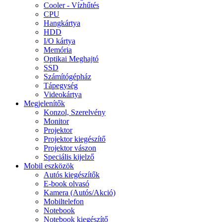
Cooler - Vízhűtés
CPU
Hangkártya
HDD
I/O kártya
Memória
Optikai Meghajtó
SSD
Számítógépház
Tápegység
Videokártya
Megjelenítők
Konzol, Szerelvény
Monitor
Projektor
Projektor kiegészítő
Projektor vászon
Speciális kijelző
Mobil eszközök
Autós kiegészítők
E-book olvasó
Kamera (Autós/Akció)
Mobiltelefon
Notebook
Notebook kiegészítő