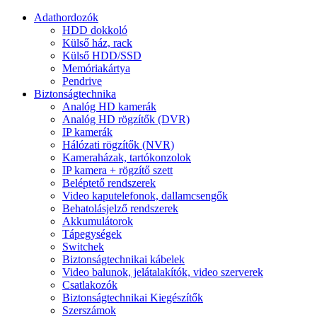
Adathordozók
HDD dokkoló
Külső ház, rack
Külső HDD/SSD
Memóriakártya
Pendrive
Biztonságtechnika
Analóg HD kamerák
Analóg HD rögzítők (DVR)
IP kamerák
Hálózati rögzítők (NVR)
Kameraházak, tartókonzolok
IP kamera + rögzítő szett
Beléptető rendszerek
Video kaputelefonok, dallamcsengők
Behatolásjelző rendszerek
Akkumulátorok
Tápegységek
Switchek
Biztonságtechnikai kábelek
Video balunok, jelátalakítók, video szerverek
Csatlakozók
Biztonságtechnikai Kiegészítők
Szerszámok