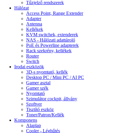
Tűzjelző rendszerek
Hálózat
Access Point, Range Extender
Adapter
Antenna
Kellékek
KVM switchek, extenderek
NAS - Hálózati adattároló
PoE és Powerline adapterek
Rack szekrény, kellékek
Router
Switch
Irodai eszközök
3D-s nyomtató, kellék
Desktop PC / Mini PC / AI PC
Gamer asztal
Gamer szék
Nyomtató
Szimulátor cockpit, állvány
Szoftver
Tisztító eszköz
Toner/Patron/Kellék
Komponens
Alaplap
Cooler - Léghűtés