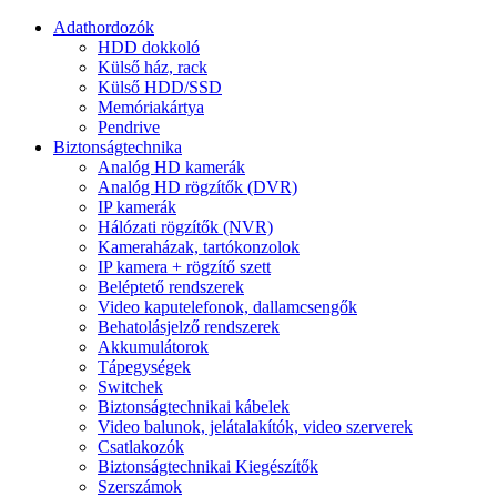
Adathordozók
HDD dokkoló
Külső ház, rack
Külső HDD/SSD
Memóriakártya
Pendrive
Biztonságtechnika
Analóg HD kamerák
Analóg HD rögzítők (DVR)
IP kamerák
Hálózati rögzítők (NVR)
Kameraházak, tartókonzolok
IP kamera + rögzítő szett
Beléptető rendszerek
Video kaputelefonok, dallamcsengők
Behatolásjelző rendszerek
Akkumulátorok
Tápegységek
Switchek
Biztonságtechnikai kábelek
Video balunok, jelátalakítók, video szerverek
Csatlakozók
Biztonságtechnikai Kiegészítők
Szerszámok