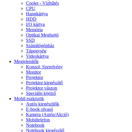
Cooler - Vízhűtés
CPU
Hangkártya
HDD
I/O kártya
Memória
Optikai Meghajtó
SSD
Számítógépház
Tápegység
Videokártya
Megjelenítők
Konzol, Szerelvény
Monitor
Projektor
Projektor kiegészítő
Projektor vászon
Speciális kijelző
Mobil eszközök
Autós kiegészítők
E-book olvasó
Kamera (Autós/Akció)
Mobiltelefon
Notebook
Notebook kiegészítő