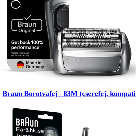
Braun Borotvafej - 83M (cserefej, kompatib