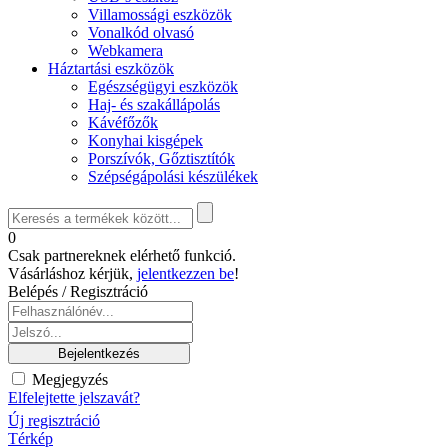
Villamossági eszközök
Vonalkód olvasó
Webkamera
Háztartási eszközök
Egészségügyi eszközök
Haj- és szakállápolás
Kávéfőzők
Konyhai kisgépek
Porszívók, Gőztisztítók
Szépségápolási készülékek
0
Csak partnereknek elérhető funkció.
Vásárláshoz kérjük,
jelentkezzen be
!
Belépés / Regisztráció
Megjegyzés
Elfelejtette jelszavát?
Új regisztráció
Térkép