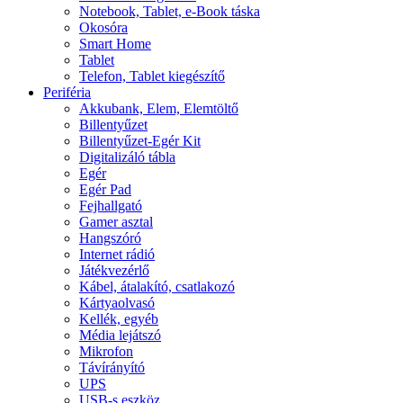
Notebook, Tablet, e-Book táska
Okosóra
Smart Home
Tablet
Telefon, Tablet kiegészítő
Periféria
Akkubank, Elem, Elemtöltő
Billentyűzet
Billentyűzet-Egér Kit
Digitalizáló tábla
Egér
Egér Pad
Fejhallgató
Gamer asztal
Hangszóró
Internet rádió
Játékvezérlő
Kábel, átalakító, csatlakozó
Kártyaolvasó
Kellék, egyéb
Média lejátszó
Mikrofon
Távírányító
UPS
USB-s eszköz