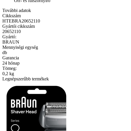
Orr- és fülszőrnyíró
További adatok
Cikkszám
HTEBRA20652110
Gyártói cikkszám
20652110
Gyártó:
BRAUN
Mennyiségi egység
db
Garancia
24 hónap
Tömeg:
0,2 kg
Legnépszerűbb termékek