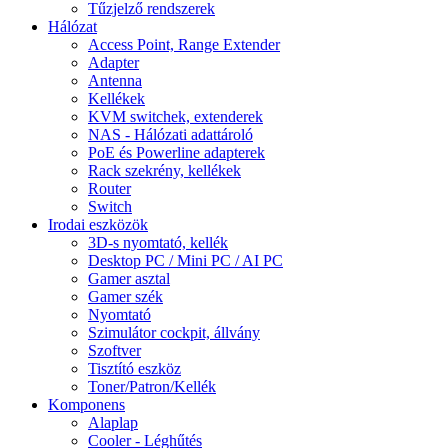
Tűzjelző rendszerek
Hálózat
Access Point, Range Extender
Adapter
Antenna
Kellékek
KVM switchek, extenderek
NAS - Hálózati adattároló
PoE és Powerline adapterek
Rack szekrény, kellékek
Router
Switch
Irodai eszközök
3D-s nyomtató, kellék
Desktop PC / Mini PC / AI PC
Gamer asztal
Gamer szék
Nyomtató
Szimulátor cockpit, állvány
Szoftver
Tisztító eszköz
Toner/Patron/Kellék
Komponens
Alaplap
Cooler - Léghűtés