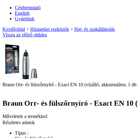
Cégbemutató
English
Gyártóink
Kezdőoldal
>
Háztartási eszközök
>
Haj- és szakállápolás
Vissza az előző oldalra
Braun Orr- és fülszőrnyíró - Exact EN 10 (vízálló, akkumulátor, 1 d
Braun Orr- és fülszőrnyíró - Exact EN 10 (
Műveletek a termékkel:
Részletes adatok
Típus :