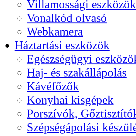
Villamossági eszközök
Vonalkód olvasó
Webkamera
Háztartási eszközök
Egészségügyi eszközö
Haj- és szakállápolás
Kávéfőzők
Konyhai kisgépek
Porszívók, Gőztisztító
Szépségápolási készül