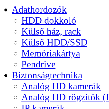
Adathordozók
HDD dokkoló
Külső ház, rack
Külső HDD/SSD
Memóriakártya
Pendrive
Biztonságtechnika
Analóg HD kamerák
Analóg HD rögzítők 
IP kamerák