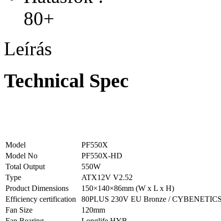
80+
Leírás
Technical Spec
Model
PF550X
Model No
PF550X-HD
Total Output
550W
Type
ATX12V V2.52
Product Dimensions
150×140×86mm (W x L x H)
Efficiency certification
80PLUS 230V EU Bronze / CYBENETICS 
Fan Size
120mm
Fan Bearing
Longlife HYB