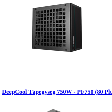
DeepCool Tápegység 750W - PF750 (80 Plu