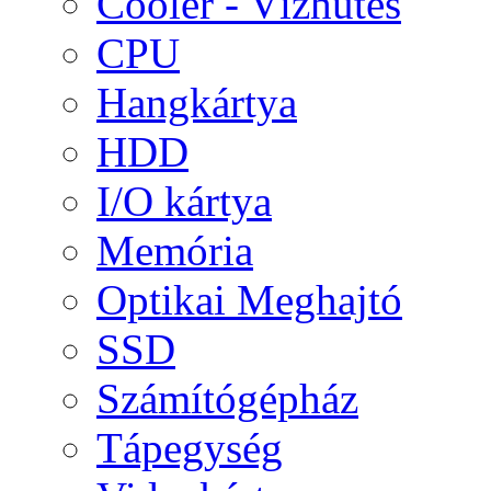
Cooler - Vízhűtés
CPU
Hangkártya
HDD
I/O kártya
Memória
Optikai Meghajtó
SSD
Számítógépház
Tápegység