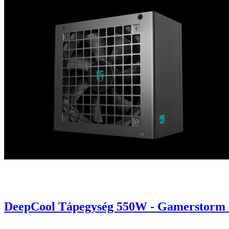
DeepCool Tápegység 550W - Gamerstorm P