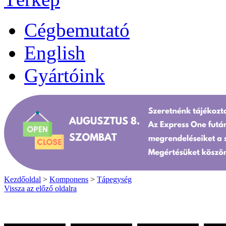
Cégbemutató
English
Gyártóink
Kezdőoldal
>
Komponens
>
Tápegység
Vissza az előző oldalra