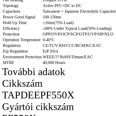
Topology
Active PFC+DC to DC
Capacitors
Taiwanese + Japanese Electrolytic Capacitor
Power Good Signal
100-150ms
Hold Up Time
≥16ms(75% Load)
Efficiency
≥88% Under Typical Load(50% Loading)
Protection
OPP/OVP/OCP/SCP/OTP/UVP/SIP/NLO
Operation Temperature
0-40°C
Regulatory
CE/TUV-RH/CCC/RCM/KC/EAC
Erp Regulation
ErP 2014
Environment Protection
WEEE/?? RoHS/Triman/EAC
MTBF
40,000 Hours
További adatok
Cikkszám
TAPDEEPF550X
Gyártói cikkszám