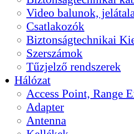
Video balunok, jelátal
Csatlakozók
Biztonságtechnikai Ki
Szerszámok
Tűzjelző rendszerek
Hálózat
Access Point, Range E
Adapter
Antenna
Kellékek