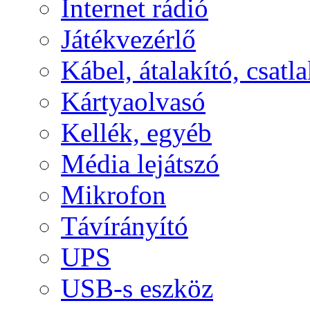
Internet rádió
Játékvezérlő
Kábel, átalakító, csatl
Kártyaolvasó
Kellék, egyéb
Média lejátszó
Mikrofon
Távírányító
UPS
USB-s eszköz