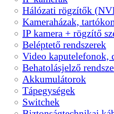
Hálózati rögzítők (NV
Kameraházak, tartóko
IP kamera + rögzítő sz
Beléptető rendszerek
Video kaputelefonok,
Behatolásjelző rendsze
Akkumulátorok
Tápegységek
Switchek
Biztonságtechnikai ká