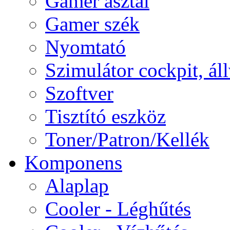
Gamer asztal
Gamer szék
Nyomtató
Szimulátor cockpit, ál
Szoftver
Tisztító eszköz
Toner/Patron/Kellék
Komponens
Alaplap
Cooler - Léghűtés