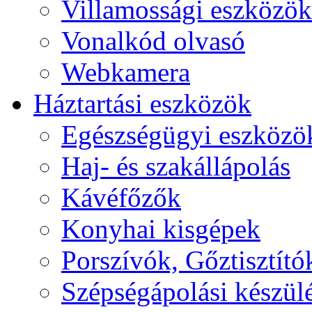
Villamossági eszközök
Vonalkód olvasó
Webkamera
Háztartási eszközök
Egészségügyi eszközö
Haj- és szakállápolás
Kávéfőzők
Konyhai kisgépek
Porszívók, Gőztisztító
Szépségápolási készül