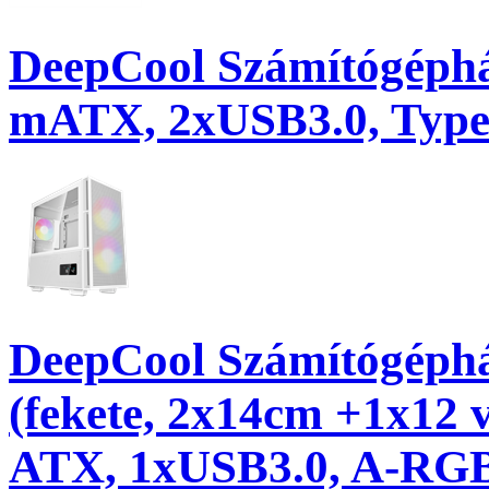
DeepCool Számítógéphá
mATX, 2xUSB3.0, Type-
DeepCool Számítógép
(fekete, 2x14cm +1x12 v
ATX, 1xUSB3.0, A-RGB,