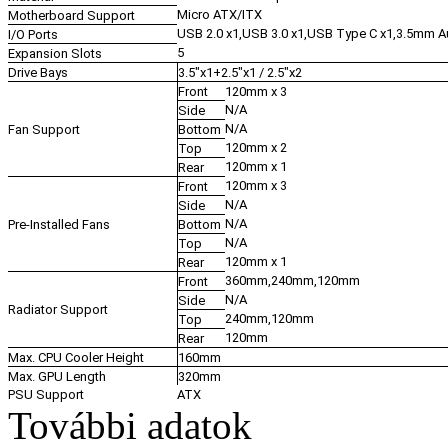
Micro ATX/ITX
Motherboard Support
USB 2.0 x1,USB 3.0 x1,USB Type C x1,3.5mm A
I/O Ports
5
Expansion Slots
Drive Bays
3.5"x1+2.5"x1 / 2.5"x2
Front
120mm x 3
N/A
Side
N/A
Fan Support
Bottom
120mm x 2
Top
120mm x 1
Rear
120mm x 3
Front
N/A
Side
N/A
Pre-Installed Fans
Bottom
N/A
Top
120mm x 1
Rear
360mm,240mm,120mm
Front
N/A
Side
Radiator Support
240mm,120mm
Top
120mm
Rear
Max. CPU Cooler Height
160mm
Max. GPU Length
320mm
PSU Support
ATX
További adatok