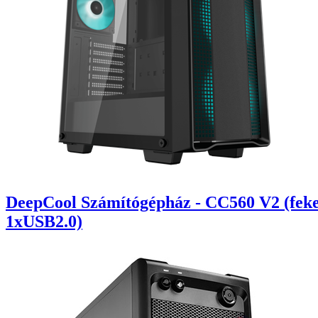
DeepCool Számítógépház - CC560 V2 (feke
1xUSB2.0)