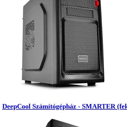
DeepCool Számítógépház - SMARTER (feke