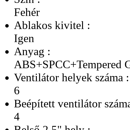
Fehér
Ablakos kivitel :
Igen
Anyag :
ABS+SPCC+Tempered G
Ventilátor helyek száma :
6
Beépített ventilátor száma
4
Belső 2,5" hely :