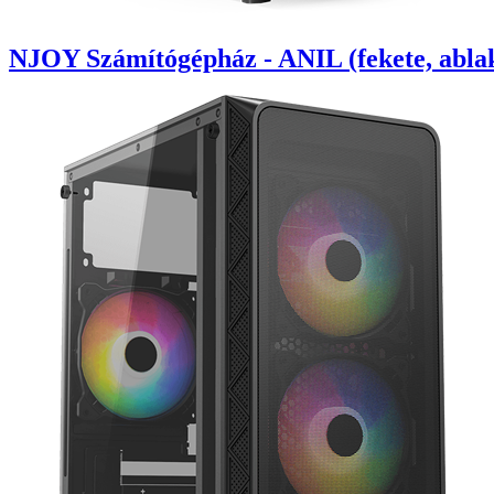
NJOY Számítógépház - ANIL (fekete, abla