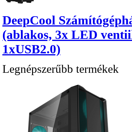
DeepCool Számítógép
(ablakos, 3x LED venti
1xUSB2.0)
Legnépszerűbb termékek