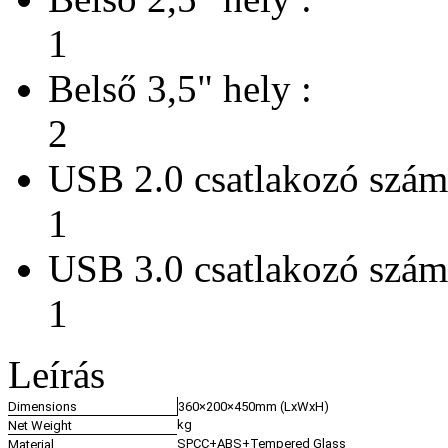
1
Belső 3,5" hely :
2
USB 2.0 csatlakozó szám
1
USB 3.0 csatlakozó szám
1
Leírás
Dimensions
360×200×450mm (LxWxH)
kg
Net Weight
SPCC+ABS+Tempered Glass
Material