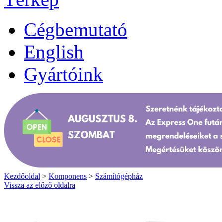
Cégbemutató
English
Gyártóink
Kezdőoldal
>
Komponens
>
Számítógépház
Vissza az előző oldalra