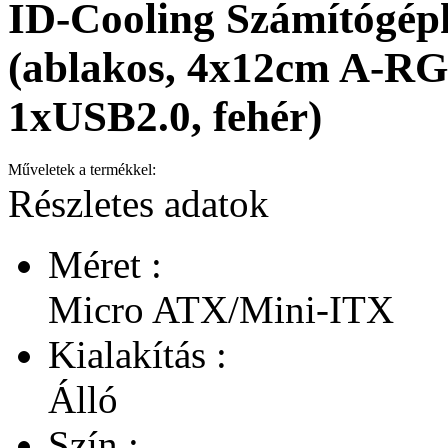
ID-Cooling Számítóg
(ablakos, 4x12cm A-R
1xUSB2.0, fehér)
Műveletek a termékkel:
Részletes adatok
Méret :
Micro ATX/Mini-ITX
Kialakítás :
Álló
Szín :