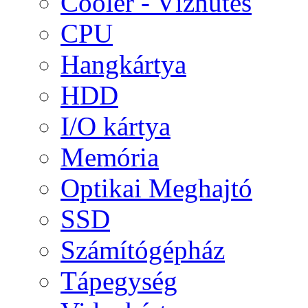
Cooler - Vízhűtés
CPU
Hangkártya
HDD
I/O kártya
Memória
Optikai Meghajtó
SSD
Számítógépház
Tápegység