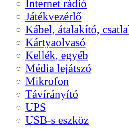
Internet rádió
Játékvezérlő
Kábel, átalakító, csatl
Kártyaolvasó
Kellék, egyéb
Média lejátszó
Mikrofon
Távírányító
UPS
USB-s eszköz