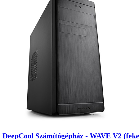
DeepCool Számítógépház - WAVE V2 (feket