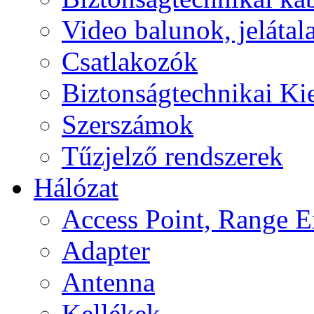
Video balunok, jelátal
Csatlakozók
Biztonságtechnikai Ki
Szerszámok
Tűzjelző rendszerek
Hálózat
Access Point, Range E
Adapter
Antenna
Kellékek