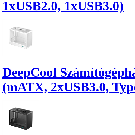
1xUSB2.0, 1xUSB3.0)
DeepCool Számítógép
(mATX, 2xUSB3.0, Type