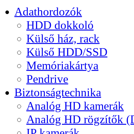
Adathordozók
HDD dokkoló
Külső ház, rack
Külső HDD/SSD
Memóriakártya
Pendrive
Biztonságtechnika
Analóg HD kamerák
Analóg HD rögzítők 
IP kamerák