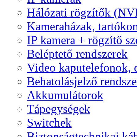
Hálózati rögzítők (NV
Kameraházak, tartóko
IP kamera + rögzítő sz
Beléptető rendszerek
Video kaputelefonok,
Behatolásjelző rendsze
Akkumulátorok
Tápegységek
Switchek
Biztonságtechnikai ká