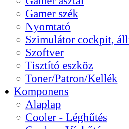
Gamer asztal
Gamer szék
Nyomtató
Szimulátor cockpit, ál
Szoftver
Tisztító eszköz
Toner/Patron/Kellék
Komponens
Alaplap
Cooler - Léghűtés