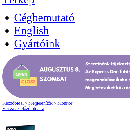
Cégbemutató
English
Gyártóink
Kezdőoldal
>
Megjelenítők
>
Monitor
Vissza az előző oldalra