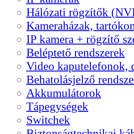
Hálózati rögzítők (NV
Kameraházak, tartóko
IP kamera + rögzítő sz
Beléptető rendszerek
Video kaputelefonok,
Behatolásjelző rendsze
Akkumulátorok
Tápegységek
Switchek
Biztonságtechnikai ká