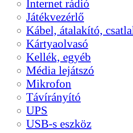
Internet rádió
Játékvezérlő
Kábel, átalakító, csatl
Kártyaolvasó
Kellék, egyéb
Média lejátszó
Mikrofon
Távírányító
UPS
USB-s eszköz