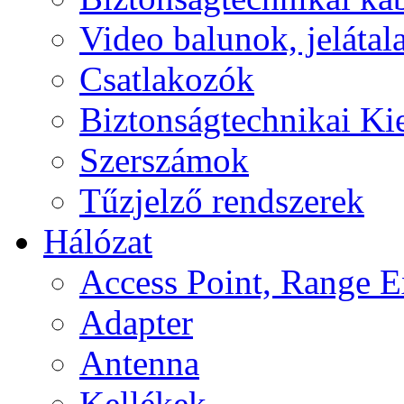
Video balunok, jelátal
Csatlakozók
Biztonságtechnikai Ki
Szerszámok
Tűzjelző rendszerek
Hálózat
Access Point, Range E
Adapter
Antenna
Kellékek