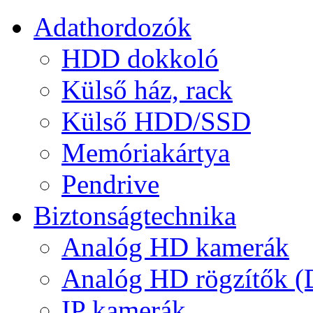
Adathordozók
HDD dokkoló
Külső ház, rack
Külső HDD/SSD
Memóriakártya
Pendrive
Biztonságtechnika
Analóg HD kamerák
Analóg HD rögzítők 
IP kamerák