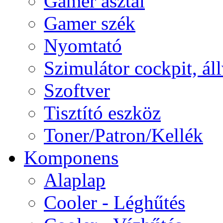
Gamer asztal
Gamer szék
Nyomtató
Szimulátor cockpit, ál
Szoftver
Tisztító eszköz
Toner/Patron/Kellék
Komponens
Alaplap
Cooler - Léghűtés