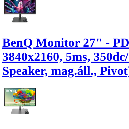
BenQ Monitor 27" - PD
3840x2160, 5ms, 350dc
Speaker, mag.áll., Pivot