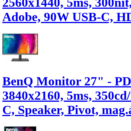
2560x1440, 5ms, 300ni
Adobe, 90W USB-C, H
BenQ Monitor 27" - PD
3840x2160, 5ms, 350c
C, Speaker, Pivot, mag.