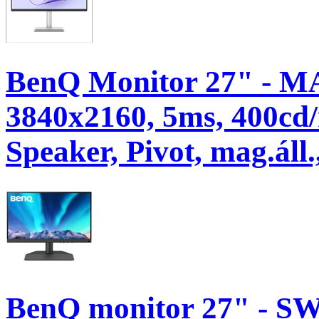
BenQ Monitor 27" - M
3840x2160, 5ms, 400c
Speaker, Pivot, mag.áll
BenQ monitor 27" - SW