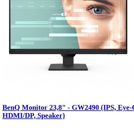
BenQ Monitor 23,8" - GW2490 (IPS, Eye-Ca
HDMI/DP, Speaker)