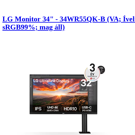
LG Monitor 34" - 34WR55QK-B (VA; Ívelt
sRGB99%; mag áll)