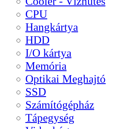
Cooler - Vízhűtés
CPU
Hangkártya
HDD
I/O kártya
Memória
Optikai Meghajtó
SSD
Számítógépház
Tápegység