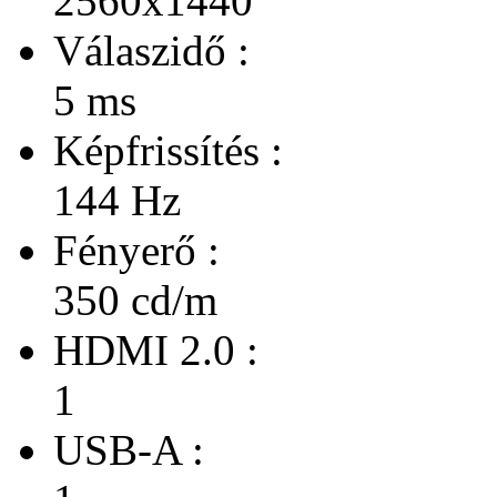
2560x1440
Válaszidő :
5 ms
Képfrissítés :
144 Hz
Fényerő :
350 cd/m
HDMI 2.0 :
1
USB-A :