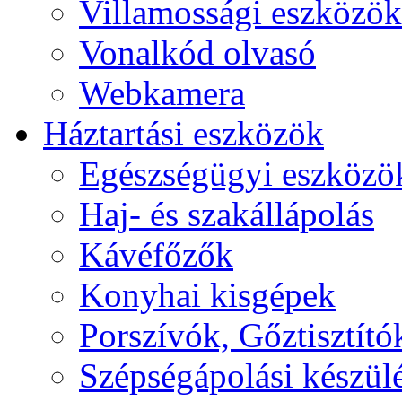
Villamossági eszközök
Vonalkód olvasó
Webkamera
Háztartási eszközök
Egészségügyi eszközö
Haj- és szakállápolás
Kávéfőzők
Konyhai kisgépek
Porszívók, Gőztisztító
Szépségápolási készül