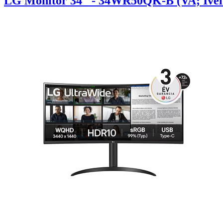
LG Monitor 34" - 34WR50QK-B (VA; Ível