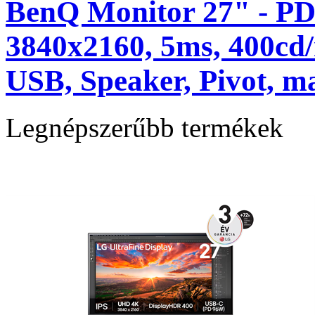
BenQ Monitor 27" - PD
3840x2160, 5ms, 400cd
USB, Speaker, Pivot, m
Legnépszerűbb termékek