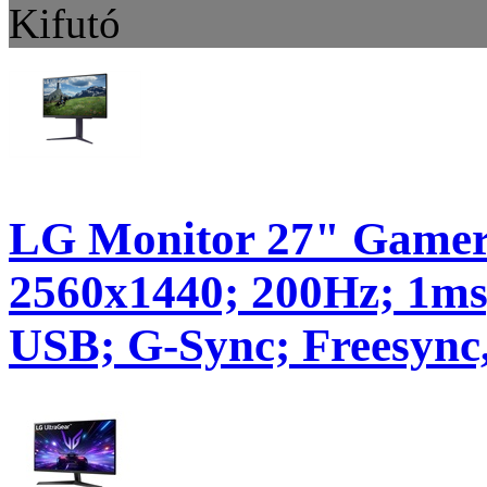
Kifutó
LG Monitor 27" Gamer 
2560x1440; 200Hz; 1m
USB; G-Sync; Freesyn