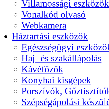
Villamossági eszközök
Vonalkód olvasó
Webkamera
Háztartási eszközök
Egészségügyi eszközö
Haj- és szakállápolás
Kávéfőzők
Konyhai kisgépek
Porszívók, Gőztisztító
Szépségápolási készül