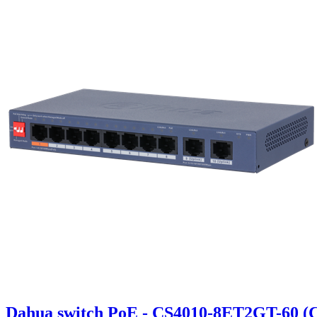
Dahua switch PoE - CS4010-8ET2GT-60 (C