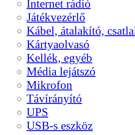
Internet rádió
Játékvezérlő
Kábel, átalakító, csatl
Kártyaolvasó
Kellék, egyéb
Média lejátszó
Mikrofon
Távírányító
UPS
USB-s eszköz