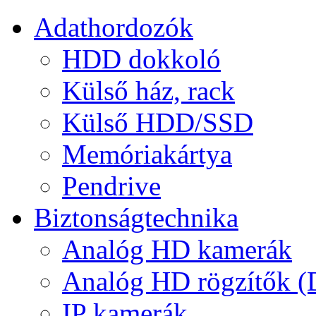
Adathordozók
HDD dokkoló
Külső ház, rack
Külső HDD/SSD
Memóriakártya
Pendrive
Biztonságtechnika
Analóg HD kamerák
Analóg HD rögzítők 
IP kamerák