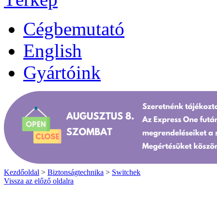
Cégbemutató
English
Gyártóink
Kezdőoldal
>
Biztonságtechnika
>
Switchek
Vissza az előző oldalra