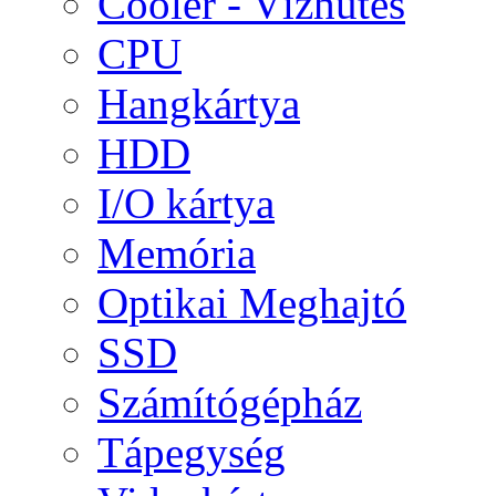
Cooler - Vízhűtés
CPU
Hangkártya
HDD
I/O kártya
Memória
Optikai Meghajtó
SSD
Számítógépház
Tápegység