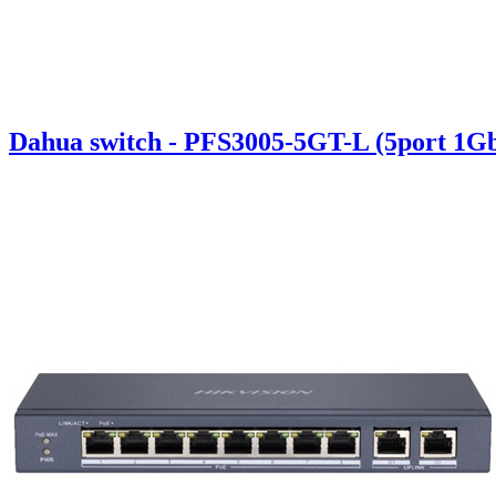
Dahua switch - PFS3005-5GT-L (5port 1G