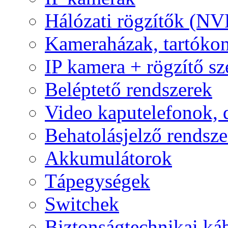
Hálózati rögzítők (NV
Kameraházak, tartóko
IP kamera + rögzítő sz
Beléptető rendszerek
Video kaputelefonok,
Behatolásjelző rendsze
Akkumulátorok
Tápegységek
Switchek
Biztonságtechnikai ká