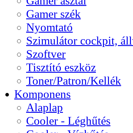
Gamer asztal
Gamer szék
Nyomtató
Szimulátor cockpit, ál
Szoftver
Tisztító eszköz
Toner/Patron/Kellék
Komponens
Alaplap
Cooler - Léghűtés