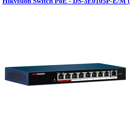
Hikvision Switch PoE - DS-3E0105P-E/M 