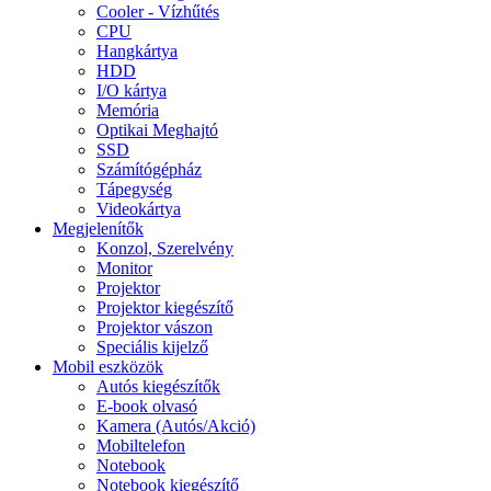
Cooler - Vízhűtés
CPU
Hangkártya
HDD
I/O kártya
Memória
Optikai Meghajtó
SSD
Számítógépház
Tápegység
Videokártya
Megjelenítők
Konzol, Szerelvény
Monitor
Projektor
Projektor kiegészítő
Projektor vászon
Speciális kijelző
Mobil eszközök
Autós kiegészítők
E-book olvasó
Kamera (Autós/Akció)
Mobiltelefon
Notebook
Notebook kiegészítő