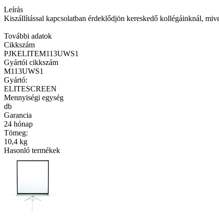
Leírás
Kiszállítással kapcsolatban érdeklődjön kereskedő kollégáinknál, mivel ki
További adatok
Cikkszám
PJKELITEM113UWS1
Gyártói cikkszám
M113UWS1
Gyártó:
ELITESCREEN
Mennyiségi egység
db
Garancia
24 hónap
Tömeg:
10,4 kg
Hasonló termékek