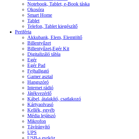
Notebook, Tablet, e-Book táska
Okosóra
Smart Home
Tablet
Telefon, Tablet kiegészítő
Periféria
Akkubank, Elem, Elemtöltő
Billentyűzet
Billentyűzet-Egér Kit
Digitalizáló tábla
Egér
Egér Pad
Fejhallgató
Gamer asztal
Hangszóró
Internet rádió
Játékvezérlő
Kábel, átalakító, csatlakozó
Kártyaolvasó
Kellék, egyéb
Média lejátszó
Mikrofon
Távírányító
UPS
USB-s eszköz