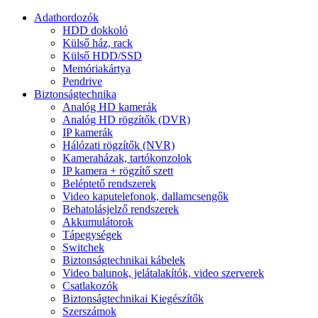
Adathordozók
HDD dokkoló
Külső ház, rack
Külső HDD/SSD
Memóriakártya
Pendrive
Biztonságtechnika
Analóg HD kamerák
Analóg HD rögzítők (DVR)
IP kamerák
Hálózati rögzítők (NVR)
Kameraházak, tartókonzolok
IP kamera + rögzítő szett
Beléptető rendszerek
Video kaputelefonok, dallamcsengők
Behatolásjelző rendszerek
Akkumulátorok
Tápegységek
Switchek
Biztonságtechnikai kábelek
Video balunok, jelátalakítók, video szerverek
Csatlakozók
Biztonságtechnikai Kiegészítők
Szerszámok