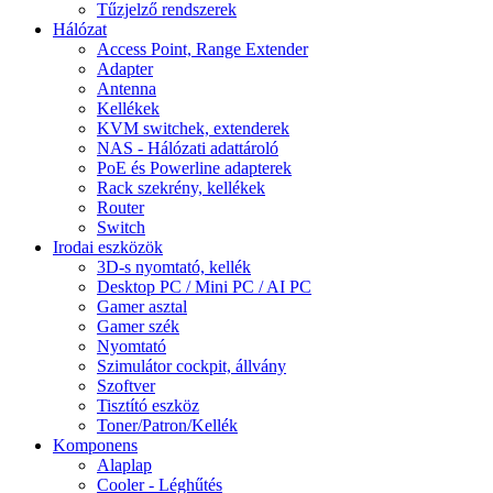
Tűzjelző rendszerek
Hálózat
Access Point, Range Extender
Adapter
Antenna
Kellékek
KVM switchek, extenderek
NAS - Hálózati adattároló
PoE és Powerline adapterek
Rack szekrény, kellékek
Router
Switch
Irodai eszközök
3D-s nyomtató, kellék
Desktop PC / Mini PC / AI PC
Gamer asztal
Gamer szék
Nyomtató
Szimulátor cockpit, állvány
Szoftver
Tisztító eszköz
Toner/Patron/Kellék
Komponens
Alaplap
Cooler - Léghűtés