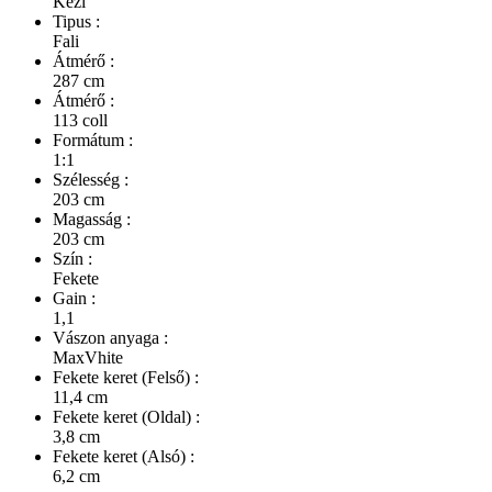
Kézi
Tipus :
Fali
Átmérő :
287 cm
Átmérő :
113 coll
Formátum :
1:1
Szélesség :
203 cm
Magasság :
203 cm
Szín :
Fekete
Gain :
1,1
Vászon anyaga :
MaxVhite
Fekete keret (Felső) :
11,4 cm
Fekete keret (Oldal) :
3,8 cm
Fekete keret (Alsó) :
6,2 cm