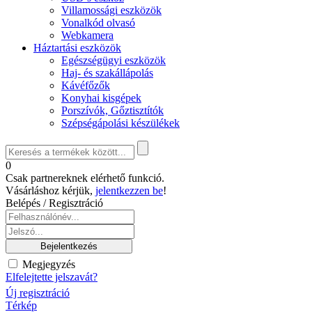
Villamossági eszközök
Vonalkód olvasó
Webkamera
Háztartási eszközök
Egészségügyi eszközök
Haj- és szakállápolás
Kávéfőzők
Konyhai kisgépek
Porszívók, Gőztisztítók
Szépségápolási készülékek
0
Csak partnereknek elérhető funkció.
Vásárláshoz kérjük,
jelentkezzen be
!
Belépés / Regisztráció
Megjegyzés
Elfelejtette jelszavát?
Új regisztráció
Térkép