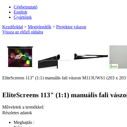
Cégbemutató
English
Gyártóink
Kezdőoldal
>
Megjelenítők
>
Projektor vászon
Vissza az előző oldalra
EliteScreens 113" (1:1) manuális fali vászon M113UWS1 (203 x 203 
EliteScreens 113" (1:1) manuális fali vás
Műveletek a termékkel:
Részletes adatok
Meghajtás :