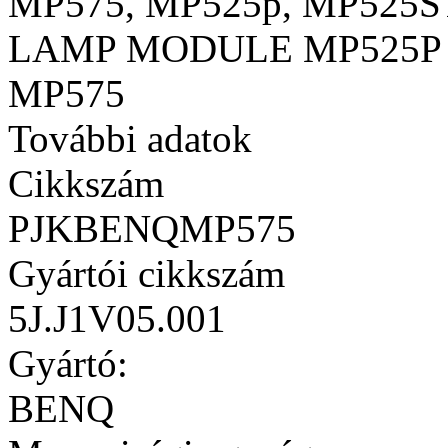
MP575, MP525p, MP525S
LAMP MODULE MP525P M
MP575
További adatok
Cikkszám
PJKBENQMP575
Gyártói cikkszám
5J.J1V05.001
Gyártó:
BENQ