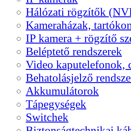
Hálózati rögzítők (NV
Kameraházak, tartóko
IP kamera + rögzítő sz
Beléptető rendszerek
Video kaputelefonok,
Behatolásjelző rendsze
Akkumulátorok
Tápegységek
Switchek
Biztonságtechnikai ká