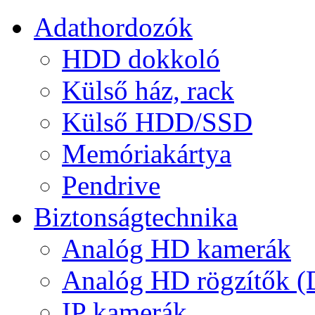
Adathordozók
HDD dokkoló
Külső ház, rack
Külső HDD/SSD
Memóriakártya
Pendrive
Biztonságtechnika
Analóg HD kamerák
Analóg HD rögzítők 
IP kamerák