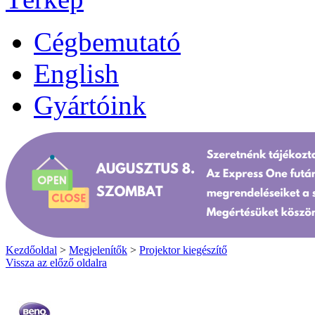
Cégbemutató
English
Gyártóink
Kezdőoldal
>
Megjelenítők
>
Projektor kiegészítő
Vissza az előző oldalra