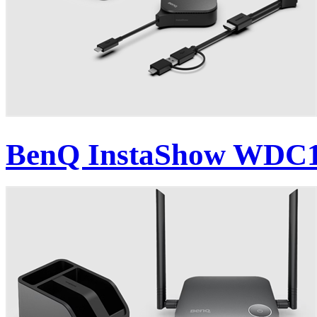
BenQ InstaShow WDC15 