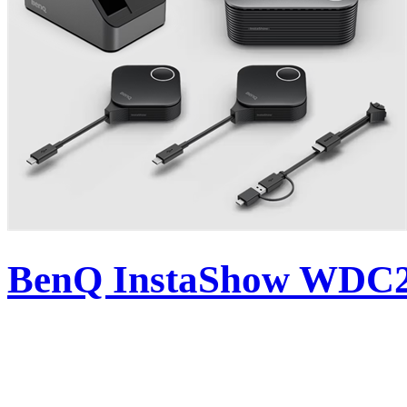
BenQ InstaShow WDC25 