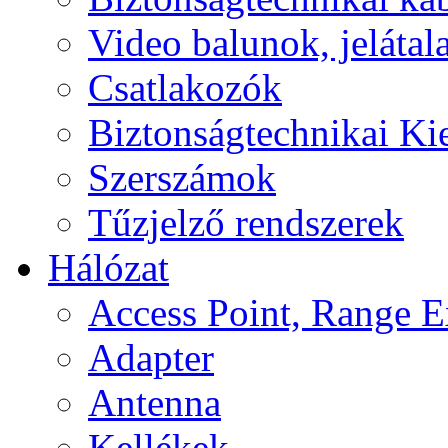
Video balunok, jelátal
Csatlakozók
Biztonságtechnikai Ki
Szerszámok
Tűzjelző rendszerek
Hálózat
Access Point, Range E
Adapter
Antenna
Kellékek