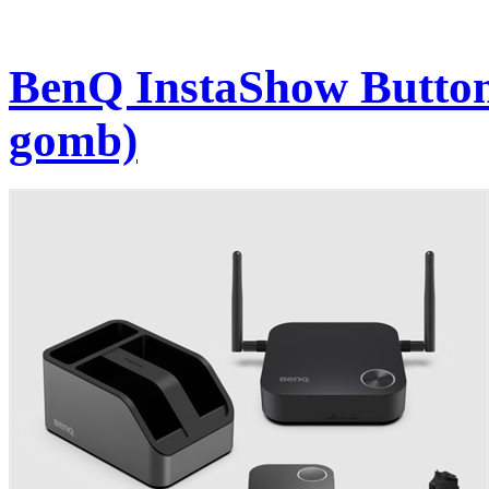
BenQ InstaShow Button
gomb)