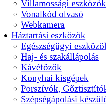
Villamossági eszközök
Vonalkód olvasó
Webkamera
Háztartási eszközök
Egészségügyi eszközö
Haj- és szakállápolás
Kávéfőzők
Konyhai kisgépek
Porszívók, Gőztisztító
Szépségápolási készül