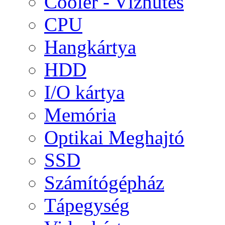
Cooler - Vízhűtés
CPU
Hangkártya
HDD
I/O kártya
Memória
Optikai Meghajtó
SSD
Számítógépház
Tápegység