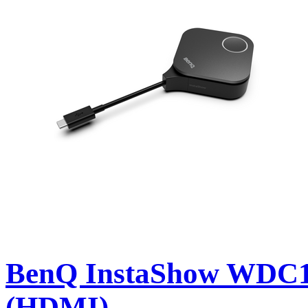
BenQ InstaShow WDC15 
(HDMI)