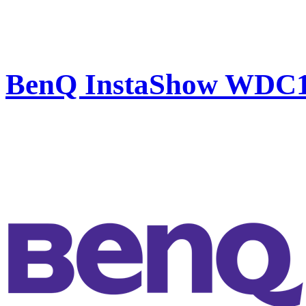
BenQ InstaShow WDC10 