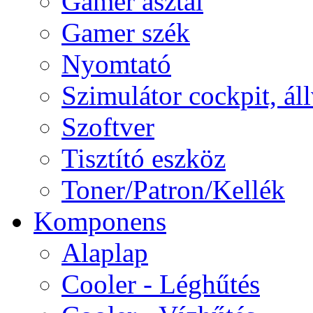
Gamer asztal
Gamer szék
Nyomtató
Szimulátor cockpit, ál
Szoftver
Tisztító eszköz
Toner/Patron/Kellék
Komponens
Alaplap
Cooler - Léghűtés