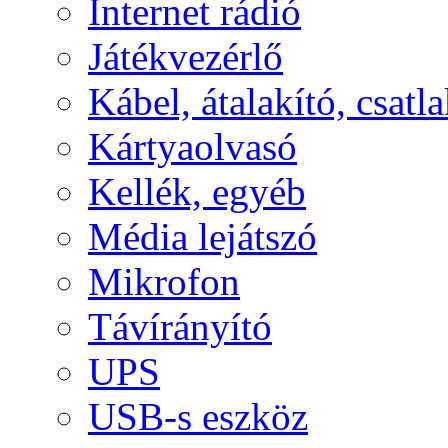
Internet rádió
Játékvezérlő
Kábel, átalakító, csatl
Kártyaolvasó
Kellék, egyéb
Média lejátszó
Mikrofon
Távírányító
UPS
USB-s eszköz