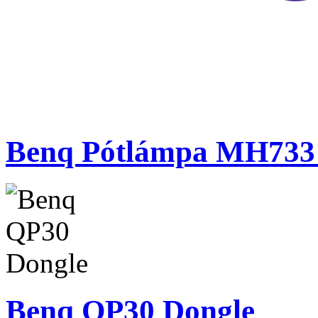
Benq Pótlámpa MH733 
Benq QP30 Dongle