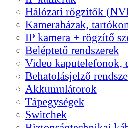
Hálózati rögzítők (NV
Kameraházak, tartóko
IP kamera + rögzítő sz
Beléptető rendszerek
Video kaputelefonok,
Behatolásjelző rendsze
Akkumulátorok
Tápegységek
Switchek
Biztonságtechnikai ká