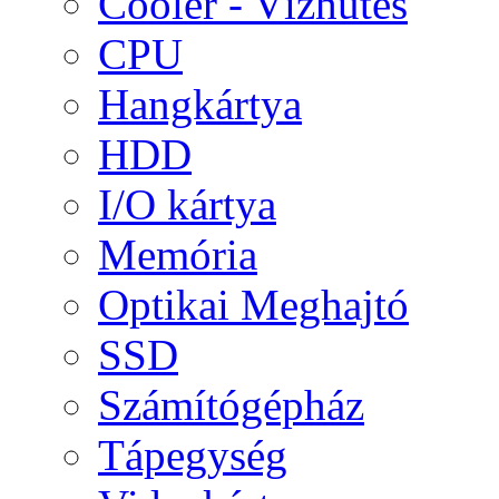
Cooler - Vízhűtés
CPU
Hangkártya
HDD
I/O kártya
Memória
Optikai Meghajtó
SSD
Számítógépház
Tápegység