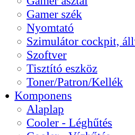
Gamer asztal
Gamer szék
Nyomtató
Szimulátor cockpit, ál
Szoftver
Tisztító eszköz
Toner/Patron/Kellék
Komponens
Alaplap
Cooler - Léghűtés