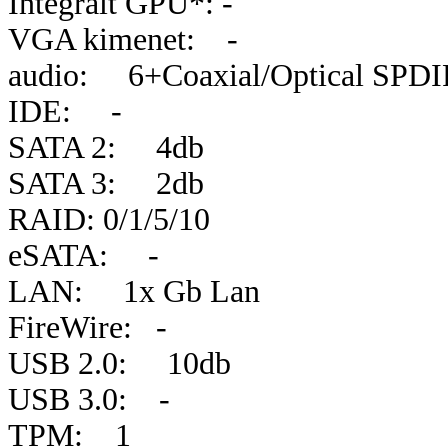
Integrált GPU*: -
VGA kimenet: -
audio: 6+Coaxial/Optical SPDI
IDE: -
SATA 2: 4db
SATA 3: 2db
RAID: 0/1/5/10
eSATA: -
LAN: 1x Gb Lan
FireWire: -
USB 2.0: 10db
USB 3.0: -
TPM: 1