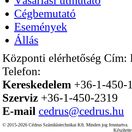
Vásárlási útmutató
Cégbemutató
Események
Állás
Központi elérhetőség
Cím: H
Telefon:
Kereskedelem
+36-1-450-
Szerviz
+36-1-450-2319
E-mail
cedrus@cedrus.hu
© 2015-2026 Cédrus Számítástechnikai Kft. Minden jog fenntartva.
Készített