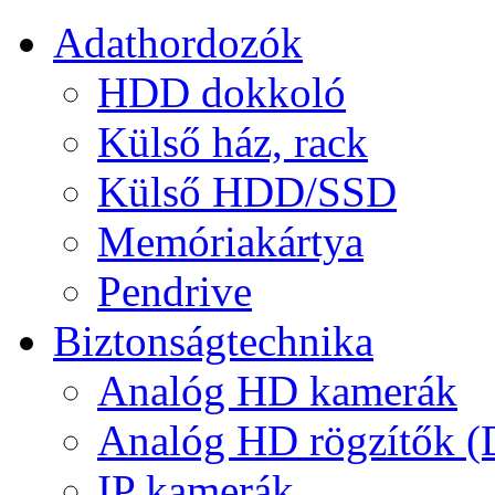
Adathordozók
HDD dokkoló
Külső ház, rack
Külső HDD/SSD
Memóriakártya
Pendrive
Biztonságtechnika
Analóg HD kamerák
Analóg HD rögzítők 
IP kamerák