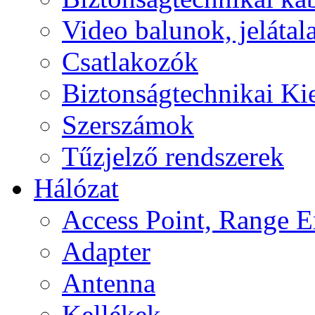
Video balunok, jelátal
Csatlakozók
Biztonságtechnikai Ki
Szerszámok
Tűzjelző rendszerek
Hálózat
Access Point, Range E
Adapter
Antenna
Kellékek