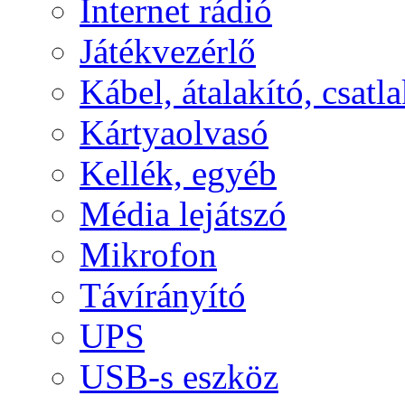
Internet rádió
Játékvezérlő
Kábel, átalakító, csatl
Kártyaolvasó
Kellék, egyéb
Média lejátszó
Mikrofon
Távírányító
UPS
USB-s eszköz