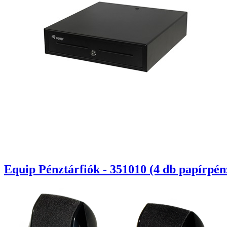
Equip Pénztárfiók - 351010 (4 db papírpénz