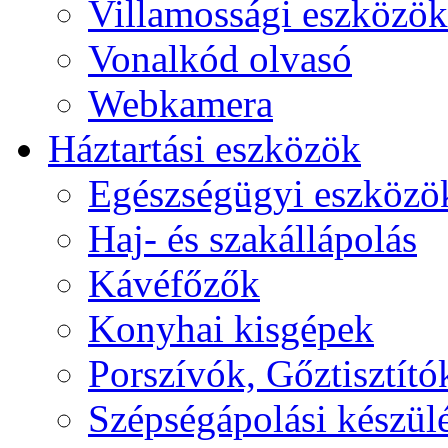
Villamossági eszközök
Vonalkód olvasó
Webkamera
Háztartási eszközök
Egészségügyi eszközö
Haj- és szakállápolás
Kávéfőzők
Konyhai kisgépek
Porszívók, Gőztisztító
Szépségápolási készül