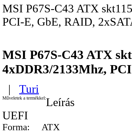
MSI P67S-C43 ATX skt11
PCI-E, GbE, RAID, 2xSAT
MSI P67S-C43 ATX skt
4xDDR3/2133Mhz, PCI
|
Turi
Műveletek a termékkel:
Leírás
UEFI
Forma: ATX