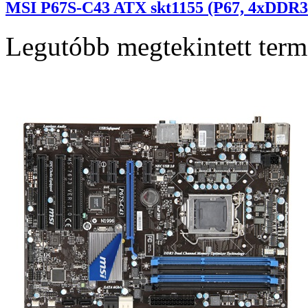
MSI P67S-C43 ATX skt1155 (P67, 4xDDR3
Legutóbb megtekintett ter